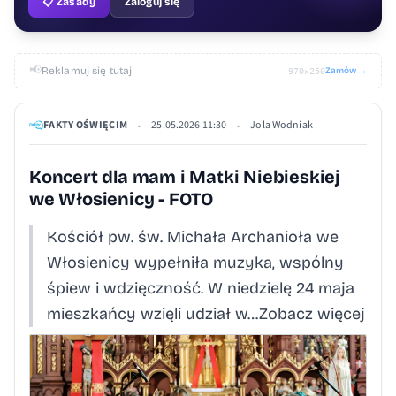
📋 Zasady
Zaloguj się
📢
Reklamuj się tutaj
Zamów →
970×250
FAKTY OŚWIĘCIM
25.05.2026 11:30
Jola Wodniak
•
•
Koncert dla mam i Matki Niebieskiej
we Włosienicy - FOTO
Kościół pw. św. Michała Archanioła we
Włosienicy wypełniła muzyka, wspólny
śpiew i wdzięczność. W niedzielę 24 maja
mieszkańcy wzięli udział w…Zobacz więcej