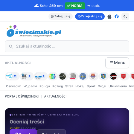
🌊
Soła:
259 cm
✅
NORM
➡️
stab.
Zaloguj się
Zarejestruj się
Menu
AKTUALNOŚCI
2
1
1
Oświęcim
Wypadki
Policja
Pożary
Straż
Hokej
Sport
Drogi
Utrudnienia
In
PORTAL OŚWIĘCIMSKI
|
AKTUALNOŚCI
SYSTEM PUNKTÓW · OSWIECIMSKIE.PL
Oceniaj treści
+1 pkt
za ocenę