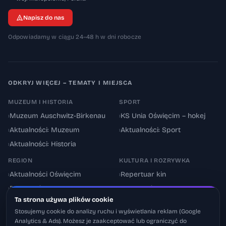
Napisz do nas
Odpowiadamy w ciągu 24–48 h w dni robocze
ODKRYJ WIĘCEJ – TEMATY I MIEJSCA
MUZEUM I HISTORIA
SPORT
›
Muzeum Auschwitz-Birkenau
›
KS Unia Oświęcim – hokej
›
Aktualności: Muzeum
›
Aktualności: Sport
›
Aktualności: Historia
REGION
KULTURA I ROZRYWKA
›
Aktualności Oświęcim
›
Repertuar kin
›
Powiat oświęcimski
›
Aktualności: Kultura
Ta strona używa plików cookie
›
Utrudnienia drogowe
›
Events & Wydarzenia
Stosujemy cookie do analizy ruchu i wyświetlania reklam (Google
Analytics & Ads). Możesz je zaakceptować lub ograniczyć do