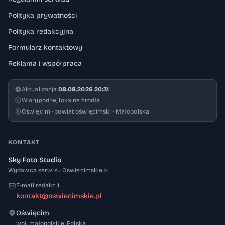
Polityka prywatności
Polityka redakcyjna
Formularz kontaktowy
Reklama i współpraca
Aktualizacja:
08.08.2026 20:31
Wiarygodne, lokalne źródła
Oświęcim · powiat oświęcimski · Małopolska
KONTAKT
Sky Foto Studio
Wydawca serwisu Oswiecimskie.pl
E-mail redakcji
kontakt@oswiecimskie.pl
Oświęcim
32-600
woj. małopolskie
,
Polska