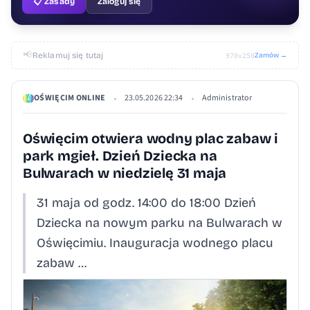
📋 Zasady
Zaloguj się
📢
Reklamuj się tutaj
Zamów →
970×250
OŚWIĘCIM ONLINE
23.05.2026 22:34
Administrator
•
•
Oświęcim otwiera wodny plac zabaw i
park mgieł. Dzień Dziecka na
Bulwarach w niedzielę 31 maja
31 maja od godz. 14:00 do 18:00 Dzień
Dziecka na nowym parku na Bulwarach w
Oświęcimiu. Inauguracja wodnego placu
zabaw …