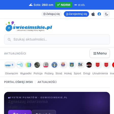
🌊
Soła:
260 cm
✅
NORM
➡️
stab.
Zaloguj się
Zarejestruj się
Menu
AKTUALNOŚCI
1
Oświęcim
Wypadki
Policja
Pożary
Straż
Hokej
Sport
Drogi
Utrudnienia
In
PORTAL OŚWIĘCIMSKI
|
AKTUALNOŚCI
SYSTEM PUNKTÓW · OSWIECIMSKIE.PL
Oceniaj treści
+1 pkt
za ocenę