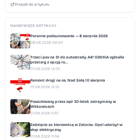
Przejdź do artykułu
NAJNOWSZE ARTYKUŁY
Poranne podsumowanie — 8 sierpnia 2026
08.08.2026 06:00
Trzeci pas na S1 do autostrady A4? GDDKiA ogłosiła
przetarg z opcją ro...
07.08.2026 13:32
Remont drogi na os. Nad Sołą 10 sierpnia
07.08.2026 12:57
Poszukiwany przez sąd 30-latek zatrzymany w
Witkowicach
07.08.2026 11:57
Zaśnięcie za kierownicą w Zatorze. Opel uderzył w
słup elektryczny
07.08.2026 11:54