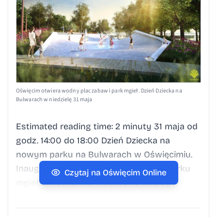
Oświęcim otwiera wodny plac zabaw i park mgieł. Dzień Dziecka na
Bulwarach w niedzielę 31 maja
Estimated reading time: 2 minuty 31 maja od
godz. 14:00 do 18:00 Dzień Dziecka na
nowym parku na Bulwarach w Oświęcimiu.
Inauguracja wodnego placu zabaw i parku
Czytaj na Oświęcim Online
mgieł. Dmuchańce, malowanie twarzy i
konkursy z nagrodami. Kolorowy Dzień
Dziecka na Bulwarach w Oświęcimiu 31 maja.