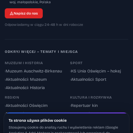
32-600
woj. małopolskie
,
Polska
Napisz do nas
Odpowiadamy w ciągu 24–48 h w dni robocze
ODKRYJ WIĘCEJ – TEMATY I MIEJSCA
MUZEUM I HISTORIA
SPORT
›
Muzeum Auschwitz-Birkenau
›
KS Unia Oświęcim – hokej
›
Aktualności: Muzeum
›
Aktualności: Sport
›
Aktualności: Historia
REGION
KULTURA I ROZRYWKA
›
Aktualności Oświęcim
›
Repertuar kin
›
Powiat oświęcimski
›
Aktualności: Kultura
Ta strona używa plików cookie
›
Utrudnienia drogowe
›
Events & Wydarzenia
Stosujemy cookie do analizy ruchu i wyświetlania reklam (Google