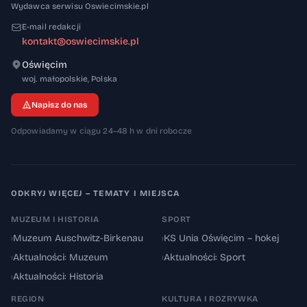
Wydawca serwisu Oswiecimskie.pl
E-mail redakcji
kontakt@oswiecimskie.pl
Oświęcim
32-600
woj. małopolskie
,
Polska
Napisz do nas
Odpowiadamy w ciągu 24–48 h w dni robocze
ODKRYJ WIĘCEJ – TEMATY I MIEJSCA
MUZEUM I HISTORIA
SPORT
›
Muzeum Auschwitz-Birkenau
›
KS Unia Oświęcim – hokej
›
Aktualności: Muzeum
›
Aktualności: Sport
›
Aktualności: Historia
REGION
KULTURA I ROZRYWKA