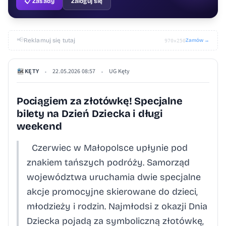
📋 Zasady
Zaloguj się
📢
Reklamuj się tutaj
Zamów →
970×250
KĘTY
22.05.2026 08:57
UG Kęty
•
•
Pociągiem za złotówkę! Specjalne
bilety na Dzień Dziecka i długi
weekend
Czerwiec w Małopolsce upłynie pod
znakiem tańszych podróży. Samorząd
województwa uruchamia dwie specjalne
akcje promocyjne skierowane do dzieci,
młodzieży i rodzin. Najmłodsi z okazji Dnia
Dziecka pojadą za symboliczną złotówkę,