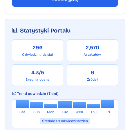
miejscowości. Bilety będzie można kupić
w kasach, przez system MKA, aplikację
iMKA, internetowe kanały sprzedaży
📊
Statystyki Portalu
oraz bezpośrednio u obsługi pociągów.
Małopolska od kilku lat konsekwentnie
296
2,570
rozwija ofertę regionalnego transportu
Odwiedziny dzisiaj
Artykułów
publicznego, stawiając na kolej
i autobusowe linie dowozowe. Czerwcowe
4.3/5
9
promocje mają być kolejnym krokiem do
Średnia ocena
Źródeł
przekonania mieszkańców, że podróż bez
samochodu może być nie tylko tańsza,
📈 Trend odwiedzin (7 dni)
ale również wygodniejsza. biuro prasowe
UMWM/nw
Sat
Sun
Mon
Tue
Wed
Thu
Fri
Średnio 171 odwiedzin/dzień