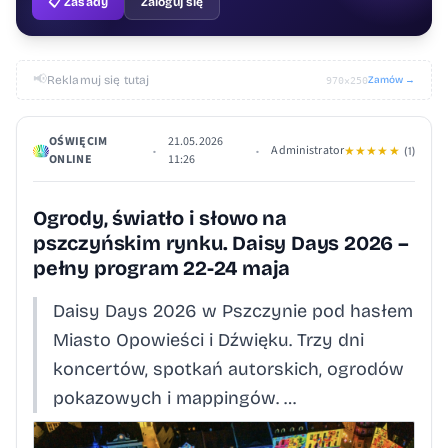
📋 Zasady
Zaloguj się
📢
Reklamuj się tutaj
Zamów →
970×250
OŚWIĘCIM
21.05.2026
Administrator
•
•
★
★
★
★
★
(1)
ONLINE
11:26
Ogrody, światło i słowo na
pszczyńskim rynku. Daisy Days 2026 –
pełny program 22-24 maja
Daisy Days 2026 w Pszczynie pod hasłem
Miasto Opowieści i Dźwięku. Trzy dni
koncertów, spotkań autorskich, ogrodów
pokazowych i mappingów. …