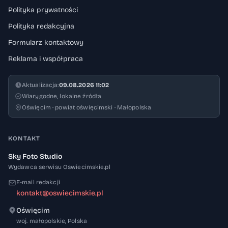
Polityka prywatności
Polityka redakcyjna
Formularz kontaktowy
Reklama i współpraca
Aktualizacja:
09.08.2026 11:02
Wiarygodne, lokalne źródła
Oświęcim · powiat oświęcimski · Małopolska
KONTAKT
Sky Foto Studio
Wydawca serwisu Oswiecimskie.pl
E-mail redakcji
kontakt@oswiecimskie.pl
Oświęcim
32-600
woj. małopolskie
,
Polska