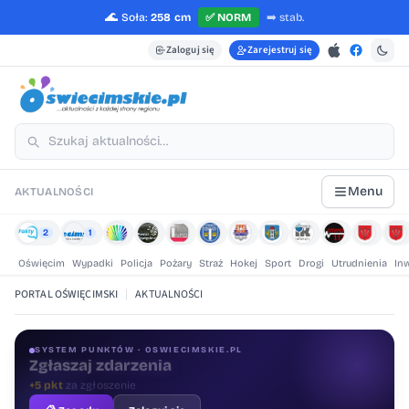
🌊
Soła:
258 cm
✅
NORM
➡️
stab.
Zaloguj się
Zarejestruj się
Menu
AKTUALNOŚCI
2
1
Oświęcim
Wypadki
Policja
Pożary
Straż
Hokej
Sport
Drogi
Utrudnienia
In
PORTAL OŚWIĘCIMSKI
|
AKTUALNOŚCI
SYSTEM PUNKTÓW · OSWIECIMSKIE.PL
Oceniaj treści
+1 pkt
za ocenę