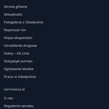
Ewangelicko-Augsburska Ogrody, iluminacje
Strona główna
i rzemiosło Za aranżację przestrzeni i
Aktualności
przygotowanie ogrodów pokazowych
Fotogaleria z Oświęcimia
odpowiadają najlepsi szkółkarze z południa
Repertuar kin
Polski. Profesjonalne oświetlenie zapewnia
firma Groda. Wydarzenie organizują Urząd
Mapa aktywności
Miejski w Pszczynie, Agencja Rozwoju i
Utrudnienia drogowe
Promocji Ziemi Pszczyńskiej, Pszczyńskie
Hokej – KS Unia
Centrum Kultury, Miejski Ośrodek Rekreacji i
Statystyki portalu
Sportu oraz Miejski Zakład Zieleni w
Ogłoszenia lokalne
Pszczynie. Foto: Pszczyna.pl
Praca w Oświęcimiu
INFORMACJE
O nas
Regulamin serwisu