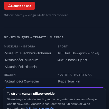
Napisz do nas
Odpowiadamy w ciągu 24–48 h w dni robocze
ODKRYJ WIĘCEJ – TEMATY I MIEJSCA
MUZEUM I HISTORIA
SPORT
›
Muzeum Auschwitz-Birkenau
›
KS Unia Oświęcim – hokej
›
Aktualności: Muzeum
›
Aktualności: Sport
›
Aktualności: Historia
REGION
KULTURA I ROZRYWKA
›
Aktualności Oświęcim
›
Repertuar kin
›
Powiat oświęcimski
›
Aktualności: Kultura
Ta strona używa plików cookie
›
Utrudnienia drogowe
›
Events & Wydarzenia
Stosujemy cookie do analizy ruchu i wyświetlania reklam (Google
Analytics & Ads). Możesz je zaakceptować lub ograniczyć do
niezbędnych.
Polityka prywatności