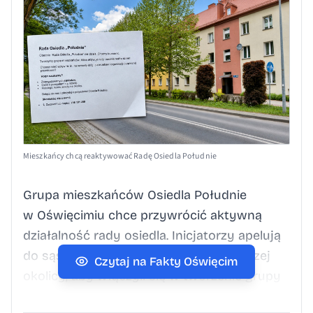
Mieszkańcy chcą reaktywować Radę Osiedla Południe
Grupa mieszkańców Osiedla Południe
w Oświęcimiu chce przywrócić aktywną
działalność rady osiedla. Inicjatorzy apelują
do sąsiadów, którym zależy na najbliższej
Czytaj na Fakty Oświęcim
okolicy, aby włączyli się w tworzenie grupy
i pomogli nadać sprawie konkretny bieg.