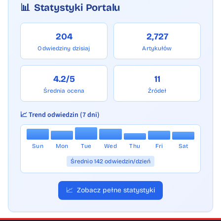
widzą najlepiej, bo mijają je codziennie
📊
Statystyki Portalu
w drodze do domu, szkoły, sklepu czy pracy.
Osoby, które chcą włączyć się
204
2,727
w reaktywację rady, mogą zadzwonić lub
Odwiedziny dzisiaj
Artykułów
napisać pod numer 796 181 209. Inicjatorzy
zachęcają, aby nie czekać, aż ktoś inny
4.2/5
11
zajmie się sprawami osiedla.
Średnia ocena
Źródeł
📈 Trend odwiedzin (7 dni)
Sun
Mon
Tue
Wed
Thu
Fri
Sat
Średnio 142 odwiedzin/dzień
📈
Zobacz pełne statystyki