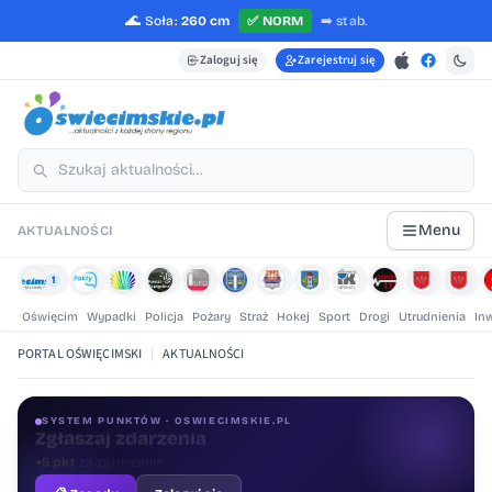
🌊
Soła:
260 cm
✅
NORM
➡️
stab.
Zaloguj się
Zarejestruj się
Menu
AKTUALNOŚCI
1
Oświęcim
Wypadki
Policja
Pożary
Straż
Hokej
Sport
Drogi
Utrudnienia
In
PORTAL OŚWIĘCIMSKI
|
AKTUALNOŚCI
SYSTEM PUNKTÓW · OSWIECIMSKIE.PL
Oceniaj treści
+1 pkt
za ocenę