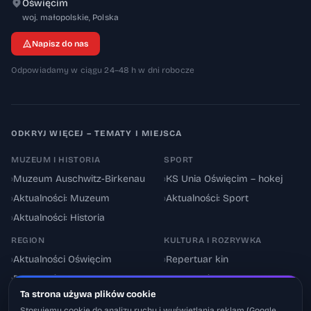
Oświęcim
32-600
woj. małopolskie
,
Polska
Napisz do nas
Odpowiadamy w ciągu 24–48 h w dni robocze
ODKRYJ WIĘCEJ – TEMATY I MIEJSCA
MUZEUM I HISTORIA
SPORT
›
Muzeum Auschwitz-Birkenau
›
KS Unia Oświęcim – hokej
›
Aktualności: Muzeum
›
Aktualności: Sport
›
Aktualności: Historia
REGION
KULTURA I ROZRYWKA
›
Aktualności Oświęcim
›
Repertuar kin
›
Powiat oświęcimski
›
Aktualności: Kultura
Ta strona używa plików cookie
›
Utrudnienia drogowe
›
Events & Wydarzenia
Stosujemy cookie do analizy ruchu i wyświetlania reklam (Google