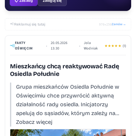
📋 Zasady
Zaloguj się
📢
Reklamuj się tutaj
Zamów →
970×250
FAKTY
20.05.2026
Jola
•
•
★
★
★
★
★
(1)
OŚWIĘCIM
13:30
Wodniak
Mieszkańcy chcą reaktywować Radę
Osiedla Południe
Grupa mieszkańców Osiedla Południe w
Oświęcimiu chce przywrócić aktywną
działalność rady osiedla. Inicjatorzy
apelują do sąsiadów, którym zależy na…
Zobacz więcej