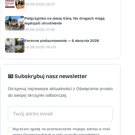
06.08.2026 08:57
Pielgrzymka na Jasną Górę. Na drogach mogą
wystąpić utrudnienia
06.08.2026 07:30
Poranne podsumowanie — 6 sierpnia 2026
06.08.2026 06:00
📧 Subskrybuj nasz newsletter
Otrzymuj najnowsze aktualności z Oświęcimia prosto
do swojej skrzynki odbiorczej.
Wyrażam zgodę na przetwarzanie mojego adresu e-mail
przez Oswiecimskie.pl w celu wysyłki newslettera,