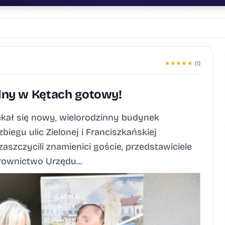
★
★
★
★
★
(1)
ny w Kętach gotowy!
kał się nowy, wielorodzinny budynek
iegu ulic Zielonej i Franciszkańskiej
szczycili znamienici goście, przedstawiciele
rownictwo Urzędu...