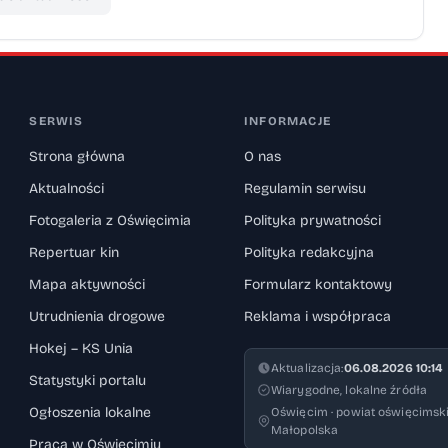
ględem późniejszych możliwości zamieszkania.
wątpliwości nie miał i to, co widzimy dziś, jest
co robi – podkreślił Krzysztof Jan Klęczar.
estycji, sporo uwagi w swoim wystąpieniu
SERWIS
INFORMACJE
rcin Śliwa: – To, że ten obiekt tu powstał, to
Strona główna
O nas
tego obiektu znajduje się w innej części
Aktualności
Regulamin serwisu
ntowania dach obiektu z sześcioma
Fotogaleria z Oświęcimia
Polityka prywatności
ntu, okazało się, że są tak wysokie, że może
ma, tylko z dwudziestoma czterema
Repertuar kin
Polityka redakcyjna
e do potrzeb rodzin z niepełnosprawnościami.
Mapa aktywności
Formularz kontaktowy
zukać środków zewnętrznych z dobrym
Utrudnienia drogowe
Reklama i współpraca
. Dziękuję obecnemu tutaj wojewodzie za to,
Hokej – KS Unia
się, że jesteśmy dziś tutaj razem i że już
Aktualizacja:
06.08.2026 10:14
Statystyki portalu
Wiarygodne, lokalne źródła
 te mieszkania są gotowe do przekazania –
Ogłoszenia lokalne
Oświęcim · powiat oświęcimski
czególne podziękowania wszystkim
Małopolska
Praca w Oświęcimiu