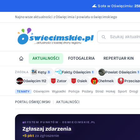
🌊
Soła w Oświęcimiu:
25
Najnowsze aktualności z Oświęcimia i powiatu oświęcimskiego
AKTUALNOŚCI
FOTOGALERIA
REPERTUAR KIN
Kęty
Fakty Oświęcim
Powiat Oświęcim
ŹRÓDŁA
3
1
1
Oświęcim 112
Zator
Osiek
Chełmek
Przecis
Oświęcim
Wypadki
Policja
Pożary
Straż
Hokej
Sport
Drogi
TEMATY
PORTAL OŚWIĘCIMSKI
|
AKTUALNOŚCI
SYSTEM PUNKTÓW · OSWIECIMSKIE.PL
Oceniaj treści
+1 pkt
za ocenę