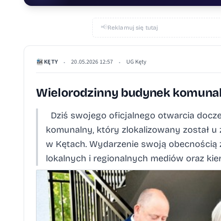
📢
Reklamuj się tutaj
KĘTY
20.05.2026 12:57
UG Kęty
•
•
Wielorodzinny budynek komunal
Dziś swojego oficjalnego otwarcia docze
komunalny, który zlokalizowany został u zb
w Kętach. Wydarzenie swoją obecnością za
lokalnych i regionalnych mediów oraz kie