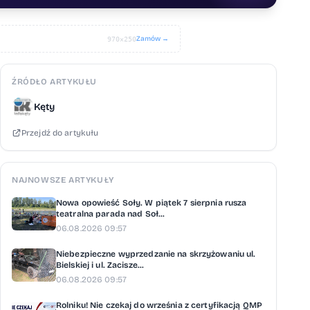
Zamów →
970×250
ŹRÓDŁO ARTYKUŁU
Kęty
Przejdź do artykułu
NAJNOWSZE ARTYKUŁY
Nowa opowieść Soły. W piątek 7 sierpnia rusza
teatralna parada nad Soł...
06.08.2026 09:57
Niebezpieczne wyprzedzanie na skrzyżowaniu ul.
Bielskiej i ul. Zacisze...
06.08.2026 09:57
Rolniku! Nie czekaj do września z certyfikacją QMP