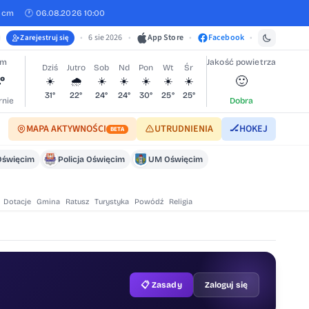
0 cm
🕐 06.08.2026 10:00
•
6 sie 2026
•
App Store
•
Facebook
•
Zarejestruj się
im
Jakość powietrza
Dziś
Jutro
Sob
Nd
Pon
Wt
Śr
°
🙂
☀️
🌧️
☀️
☀️
☀️
☀️
☀️
31°
22°
24°
24°
30°
25°
25°
nie
Dobra
MAPA AKTYWNOŚCI
UTRUDNIENIA
🏒
HOKEJ
BETA
Oświęcim
Policja Oświęcim
UM Oświęcim
Dotacje
Gmina
Ratusz
Turystyka
Powódź
Religia
📋 Zasady
Zaloguj się