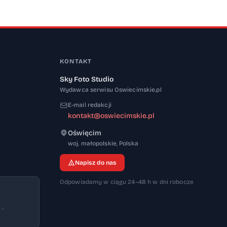
KONTAKT
Sky Foto Studio
Wydawca serwisu Oswiecimskie.pl
E-mail redakcji
kontakt@oswiecimskie.pl
Oświęcim
32-600
woj. małopolskie
,
Polska
Napisz do nas
Odpowiadamy w ciągu 24–48 h w dni robocze
 ·