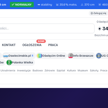
8 cm
✅
NORMALNY
➡️
stabilny
📊 35.6%
maks.
⚠️ 370 cm
🚨 46
Zaloguj się
Oświęc
34
☀️
Bezchmur
NOWE
KONTAKT
OGŁOSZENIA
PRACA
Oswiecimskie.pl
Oświęcim Online
Info Brzeszcze
UG 
1
zów
Polanka Wielka
Utrudnienia
Inwestycje
Budowa
Zdrowie
Szpital
Kultura
Muzeum
Szkoły
Praca