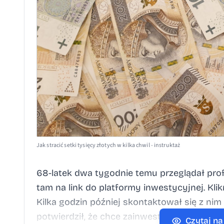
Jak stracić setki tysięcy złotych w kilka chwil - instruktaż
68-latek dwa tygodnie temu przeglądał profi
tam na link do platformy inwestycyjnej. Kli
Kilka godzin później skontaktował się z 
potwierdził, że chce zainwestować pieniąd
Czytaj n