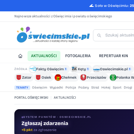
🌊
Soła w Oświęcimiu:
2
Najnowsze aktualności z Oświęcimia i powiatu oświęcimskiego
AKTUALNOŚCI
FOTOGALERIA
REPERTUAR KIN
Fakty Oświęcim
Kęty
Oswiecimskie.pl
ŹRÓDŁA
1
1
1
Zator
Osiek
Chełmek
Przeciszów
Polanka W
Oświęcim
Wypadki
Policja
Pożary
Straż
Hokej
Sport
Drogi
TEMATY
PORTAL OŚWIĘCIMSKI
|
AKTUALNOŚCI
SYSTEM PUNKTÓW · OSWIECIMSKIE.PL
Zgłaszaj zdarzenia
+5 pkt
za zgłoszenie