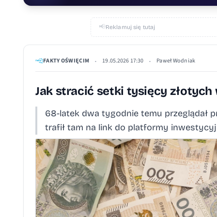
📢
Reklamuj się tutaj
FAKTY OŚWIĘCIM
19.05.2026 17:30
Paweł Wodniak
•
•
Jak stracić setki tysięcy złotych 
68-latek dwa tygodnie temu przeglądał pr
trafił tam na link do platformy inwestycyj