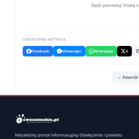
Bądź pierwszy! Dodaj k
UDOSTĘPNIJ ARTYKUŁ
Facebook
Messenger
WhatsApp
X
← Powrót 
Niezależny portal informacyjny Oświęcimia i powiatu