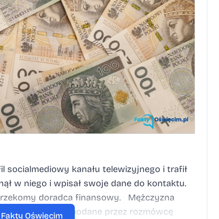
l socialmediowy kanału telewizyjnego i trafił
knął w niego i wpisał swoje dane do kontaktu.
nim rzekomy doradca finansowy. Mężczyzna
ze. Ostatecznie na podane przez rozmówcę
a Fakty Oświęcim