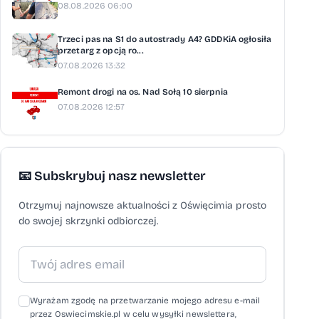
08.08.2026 06:00
Trzeci pas na S1 do autostrady A4? GDDKiA ogłosiła
przetarg z opcją ro...
07.08.2026 13:32
Remont drogi na os. Nad Sołą 10 sierpnia
07.08.2026 12:57
📧 Subskrybuj nasz newsletter
Otrzymuj najnowsze aktualności z Oświęcimia prosto
do swojej skrzynki odbiorczej.
Wyrażam zgodę na przetwarzanie mojego adresu e-mail
przez Oswiecimskie.pl w celu wysyłki newslettera,