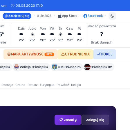
0 cm
🕐 08.08.2026 17:10
•
8 sie 2026
•
App Store
•
Facebook
•
Zarejestruj się
cim
Jakość powietrza
Dziś
Jutro
Pon
Wt
Śr
Czw
Pt
5°
❓
☁️
☀️
☁️
☁️
☀️
☁️
☁️
25°
25°
28°
23°
21°
23°
23°
rnie
Brak danych
MAPA AKTYWNOŚCI
UTRUDNIENIA
🏒
HOKEJ
BETA
ięcim
Policja Oświęcim
UM Oświęcim
Oświęcim 112
Dotacje
Gmina
Ratusz
Turystyka
Powódź
Religia
📋 Zasady
Zaloguj się