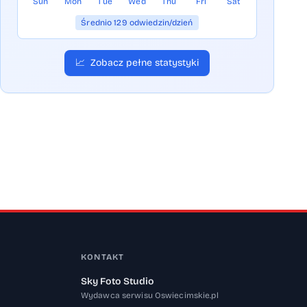
Sun
Mon
Tue
Wed
Thu
Fri
Sat
Średnio 129 odwiedzin/dzień
📈
Zobacz pełne statystyki
KONTAKT
Sky Foto Studio
Wydawca serwisu Oswiecimskie.pl