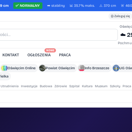
59 cm
✅
NORMALNY
➡️
stabilny
📊 35.7%
maks.
⚠️ 370 cm
🚨 46
Zaloguj się
Oświę
2
☁️
Pochmu
NOWE
KONTAKT
OGŁOSZENIA
PRACA
Oświęcim Online
Powiat Oświęcim
Info Brzeszcze
UG Ośw
ielka
Utrudnienia
Inwestycje
Budowa
Zdrowie
Szpital
Kultura
Muzeum
Szkoły
Praca