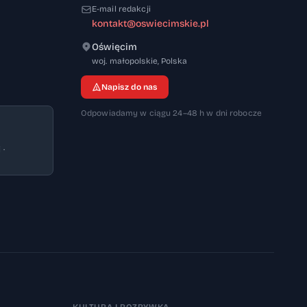
E-mail redakcji
kontakt@oswiecimskie.pl
Oświęcim
32-600
woj. małopolskie
,
Polska
Napisz do nas
Odpowiadamy w ciągu 24–48 h w dni robocze
 ·