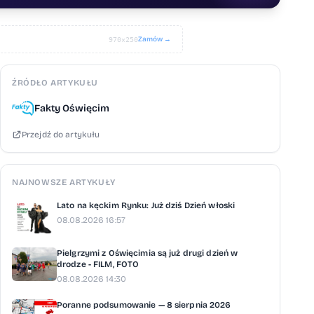
Zamów →
970×250
ŹRÓDŁO ARTYKUŁU
Fakty Oświęcim
Przejdź do artykułu
NAJNOWSZE ARTYKUŁY
Lato na kęckim Rynku: Już dziś Dzień włoski
08.08.2026 16:57
Pielgrzymi z Oświęcimia są już drugi dzień w
drodze - FILM, FOTO
08.08.2026 14:30
Poranne podsumowanie — 8 sierpnia 2026