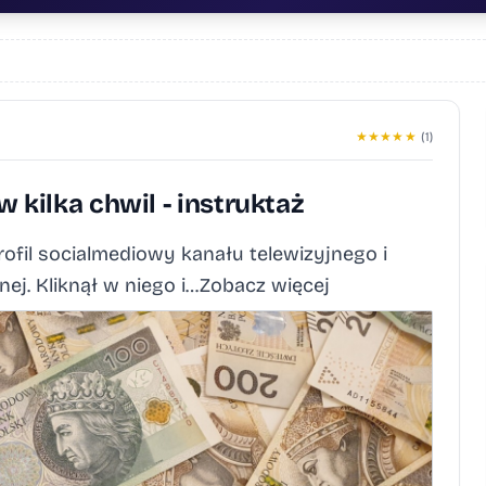
★
★
★
★
★
(1)
w kilka chwil - instruktaż
ofil socialmediowy kanału telewizyjnego i
nej. Kliknął w niego i…Zobacz więcej