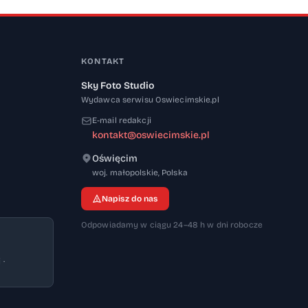
KONTAKT
Sky Foto Studio
Wydawca serwisu Oswiecimskie.pl
E-mail redakcji
kontakt@oswiecimskie.pl
Oświęcim
32-600
woj. małopolskie
,
Polska
Napisz do nas
Odpowiadamy w ciągu 24–48 h w dni robocze
 ·