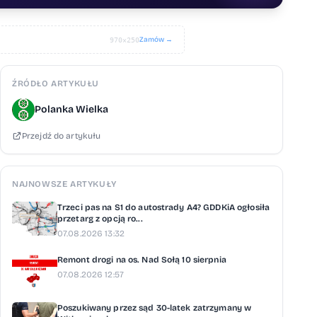
Zamów →
970×250
ŹRÓDŁO ARTYKUŁU
Polanka Wielka
Przejdź do artykułu
NAJNOWSZE ARTYKUŁY
Trzeci pas na S1 do autostrady A4? GDDKiA ogłosiła
przetarg z opcją ro...
07.08.2026 13:32
Remont drogi na os. Nad Sołą 10 sierpnia
07.08.2026 12:57
Poszukiwany przez sąd 30-latek zatrzymany w