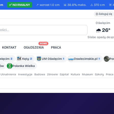
cm
✅
NORMALNY
↗️
wzrost
1.0 cm
📊 36.6%
maks.
⚠️ 370 cm
🚨 
Zaloguj się
Oświęcim
26°
🌧️
Słabe opady desz
NOWE
KONTAKT
OGŁOSZENIA
PRACA
więcim
Kęty
UM Oświęcim
Oswiecimskie.pl
Po
2
2
1
1
zów
Polanka Wielka
Utrudnienia
Inwestycje
Budowa
Zdrowie
Szpital
Kultura
Muzeum
Szkoły
Praca