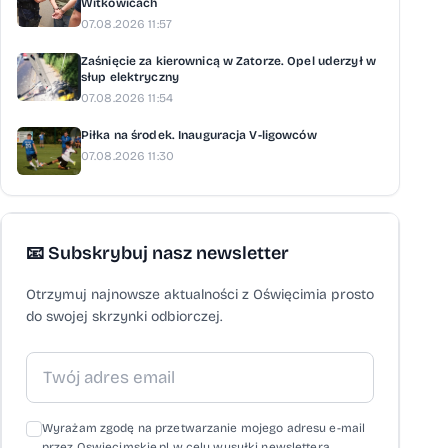
Witkowicach
07.08.2026 11:57
Zaśnięcie za kierownicą w Zatorze. Opel uderzył w
słup elektryczny
07.08.2026 11:54
Piłka na środek. Inauguracja V-ligowców
07.08.2026 11:30
📧 Subskrybuj nasz newsletter
Otrzymuj najnowsze aktualności z Oświęcimia prosto
do swojej skrzynki odbiorczej.
Wyrażam zgodę na przetwarzanie mojego adresu e-mail
przez Oswiecimskie.pl w celu wysyłki newslettera,