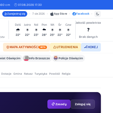
460 cm
🕐 07.08.2026 17:30
•
7 sie 2026
•
App Store
•
Facebook
•
Zarejestruj się
Jakość powietrza
Dziś
Jutro
Nd
Pon
Wt
Śr
Czw
❓
🌧️
☀️
☀️
☁️
☀️
☀️
☀️
22°
22°
23°
28°
25°
22°
22°
czu
Brak danych
MAPA AKTYWNOŚCI
UTRUDNIENIA
🏒
HOKEJ
BETA
wiat Oświęcim
Info Brzeszcze
Policja Oświęcim
Dotacje
Gmina
Ratusz
Turystyka
Powódź
Religia
📋 Zasady
Zaloguj się