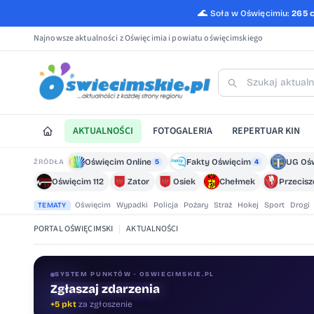
🌊
Soła w Oświęcimiu:
265 
Najnowsze aktualności z Oświęcimia i powiatu oświęcimskiego
AKTUALNOŚCI
FOTOGALERIA
REPERTUAR KIN
Oświęcim Online
Fakty Oświęcim
UG Oś
ŹRÓDŁA
5
4
Oświęcim 112
Zator
Osiek
Chełmek
Przecis
Oświęcim
Wypadki
Policja
Pożary
Straż
Hokej
Sport
Drogi
TEMATY
PORTAL OŚWIĘCIMSKI
|
AKTUALNOŚCI
SYSTEM PUNKTÓW · OSWIECIMSKIE.PL
Zgłaszaj zdarzenia
Oceniaj treści
+5 pkt
za zgłoszenie
+1 pkt
za ocenę