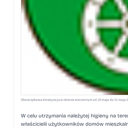
Obowiązkowa deratyzacja w okresie wiosennym od 20 maja do 31 maja 2
W celu utrzymania należytej higieny na ter
właścicielii użytkowników domów mieszkal