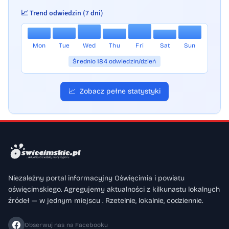
📈 Trend odwiedzin (7 dni)
Mon
Tue
Wed
Thu
Fri
Sat
Sun
Średnio 184 odwiedzin/dzień
📈
Zobacz pełne statystyki
Niezależny portal informacyjny Oświęcimia i powiatu
oświęcimskiego. Agregujemy aktualności z kilkunastu lokalnych
źródeł — w jednym miejscu . Rzetelnie, lokalnie, codziennie.
Obserwuj nas na Facebooku