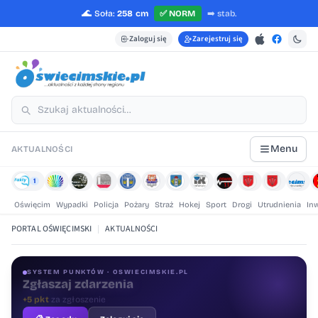
🌊
Soła:
258 cm
✅
NORM
➡️
stab.
Zaloguj się
Zarejestruj się
Menu
AKTUALNOŚCI
1
Oświęcim
Wypadki
Policja
Pożary
Straż
Hokej
Sport
Drogi
Utrudnienia
In
PORTAL OŚWIĘCIMSKI
|
AKTUALNOŚCI
SYSTEM PUNKTÓW · OSWIECIMSKIE.PL
Oceniaj treści
+1 pkt
za ocenę