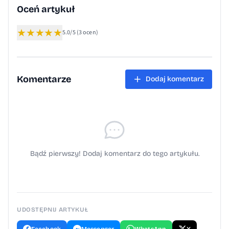
uczciwość znalazcy i szybki zwrot zguby.
Oceń artykuł
Po 12 minutach od publikacji zadzwoniła
★
★
★
★
★
osoba, która powiadomiła o telefonie.
5.0/5
(3 ocen)
dziękujemy w imieniu rodziny chłopca.
Komentarze
Dodaj komentarz
Bądź pierwszy! Dodaj komentarz do tego artykułu.
UDOSTĘPNIJ ARTYKUŁ