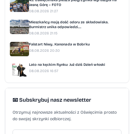
43. oświęcimska piesza pielgrzymka wyruszyła na
Jasną Górę – FOTO
08.08.2026 21:27
Mieszkańcy mają dość odoru ze składowiska.
Burmistrz unika odpowiedzi....
08.08.2026 21:15
Falstart Niwy. Kanonada w Bobrku
08.08.2026 20:30
Lato na kęckim Rynku: Już dziś Dzień włoski
08.08.2026 16:57
📧 Subskrybuj nasz newsletter
Otrzymuj najnowsze aktualności z Oświęcimia prosto
do swojej skrzynki odbiorczej.