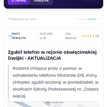
📋 Zasady
Zaloguj się
📢
Reklamuj się tutaj
Zamów →
970×250
FAKTY
19.05.2026
Jola
•
•
★
★
★
★
★
(3)
OŚWIĘCIM
11:30
Wodniak
Zgubił telefon w rejonie oświęcimskiej
Dwójki - AKTUALIZACJA
Rodzina chłopca prosi o pomoc w
odnalezieniu telefonu Motorola G15, który
chłopiec zgubił wczoraj, w poniedziałek, w
okolicach Szkoły Podstawowej nr…Zobacz
więcej