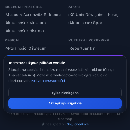
MUZEUM I HISTORIA
SPORT
›
Muzeum Auschwitz-Birkenau
›
KS Unia Oświęcim – hokej
›
Aktualności: Muzeum
›
Aktualności: Sport
›
Aktualności: Historia
REGION
KULTURA I ROZRYWKA
›
Aktualności Oświęcim
›
Repertuar kin
›
Powiat oświęcimski
›
Aktualności: Kultura
Ta strona używa plików cookie
›
Utrudnienia drogowe
›
Events & Wydarzenia
Stosujemy cookie do analizy ruchu i wyświetlania reklam (Google
Analytics & Ads). Możesz je zaakceptować lub ograniczyć do
niezbędnych.
Polityka prywatności
Tylko niezbędne
Pobierz na iOS
© 2026 Oswiecimskie.pl – Portal informacyjny Oświęcimia i powiatu
Akceptuj wszystkie
Może później
oświęcimskiego.
O nas
·
Polityka redakcyjna
·
Polityka prywatności
·
Regulamin
·
Kontakt
·
Sitemap
Designed by
Sky Creative