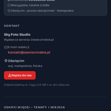
Wiarygodne, lokalne źródła
Oświęcim · powiat oświęcimski · Małopolska
KONTAKT
Sky Foto Studio
Wydawca serwisu Oswiecimskie.pl
E-mail redakcji
kontakt@oswiecimskie.pl
Oświęcim
32-600
woj. małopolskie
,
Polska
Napisz do nas
Odpowiadamy w ciągu 24–48 h w dni robocze
ODKRYJ WIĘCEJ – TEMATY I MIEJSCA