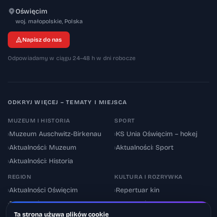
Oświęcim
32-600
woj. małopolskie
,
Polska
Napisz do nas
Odpowiadamy w ciągu 24–48 h w dni robocze
ODKRYJ WIĘCEJ – TEMATY I MIEJSCA
MUZEUM I HISTORIA
SPORT
›
Muzeum Auschwitz-Birkenau
›
KS Unia Oświęcim – hokej
›
Aktualności: Muzeum
›
Aktualności: Sport
›
Aktualności: Historia
REGION
KULTURA I ROZRYWKA
›
Aktualności Oświęcim
›
Repertuar kin
›
Powiat oświęcimski
›
Aktualności: Kultura
Ta strona używa plików cookie