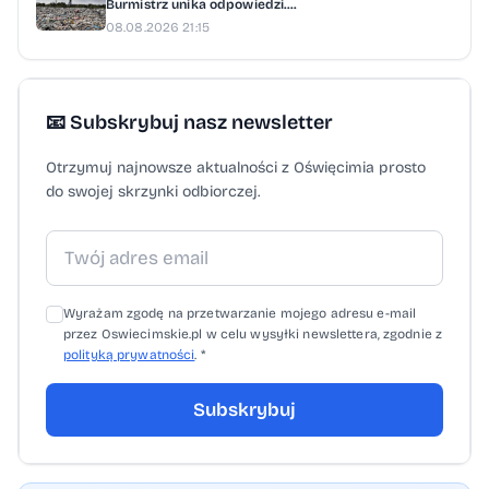
Burmistrz unika odpowiedzi....
warsztaty terapeutyczne dla osób
08.08.2026 21:15
niepełnosprawnych”. Uczniowie korzystają
z zajęć z elementami lagoterapii, czyli terapii
z udziałem królików, oraz arteterapii. Projekt
📧 Subskrybuj nasz newsletter
wspiera rozwój, integrację społeczną
Otrzymuj najnowsze aktualności z Oświęcimia prosto
i przeciwdziała marginalizacji osób
do swojej skrzynki odbiorczej.
z niepełnosprawnościami. Fot. Rafał Lorek /
Powiat Oświęcimski
Wyrażam zgodę na przetwarzanie mojego adresu e-mail
przez Oswiecimskie.pl w celu wysyłki newslettera, zgodnie z
polityką prywatności
. *
Subskrybuj