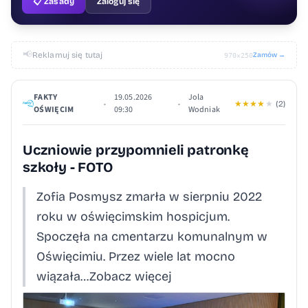
📋 Zasady
Zaloguj się
📢
Reklamuj się tutaj
Zamów →
970×250
FAKTY
19.05.2026
Jola
•
•
★
★
★
★
★
(2)
OŚWIĘCIM
09:30
Wodniak
Uczniowie przypomnieli patronkę
szkoły - FOTO
Zofia Posmysz zmarła w sierpniu 2022
roku w oświęcimskim hospicjum.
Spoczęła na cmentarzu komunalnym w
Oświęcimiu. Przez wiele lat mocno
wiązała…Zobacz więcej