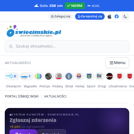
🌊
Soła:
258 cm
✅
NORM
➡️
stab.
Zaloguj się
Zarejestruj się
Menu
AKTUALNOŚCI
2
1
Oświęcim
Wypadki
Policja
Pożary
Straż
Hokej
Sport
Drogi
Utrudnienia
In
PORTAL OŚWIĘCIMSKI
|
AKTUALNOŚCI
SYSTEM PUNKTÓW · OSWIECIMSKIE.PL
Oceniaj treści
+1 pkt
za ocenę