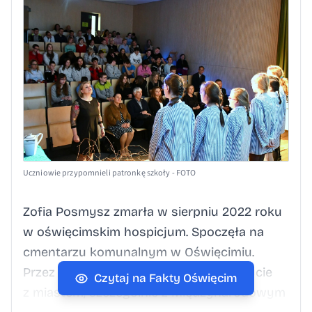
Uczniowie przypomnieli patronkę szkoły - FOTO
Zofia Posmysz zmarła w sierpniu 2022 roku
w oświęcimskim hospicjum. Spoczęła na
cmentarzu komunalnym w Oświęcimiu.
Przez wiele lat mocno wiązała swoje życie
Czytaj na Fakty Oświęcim
z miastem, szczególnie z Międzynarodowym