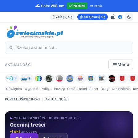
🌊
Soła:
258 cm
✅
NORM
➡️
stab.
Zaloguj się
Zarejestruj się
Menu
AKTUALNOŚCI
1
1
Oświęcim
Wypadki
Policja
Pożary
Straż
Hokej
Sport
Drogi
Utrudnienia
In
PORTAL OŚWIĘCIMSKI
|
AKTUALNOŚCI
SYSTEM PUNKTÓW · OSWIECIMSKIE.PL
Oceniaj treści
+1 pkt
za ocenę