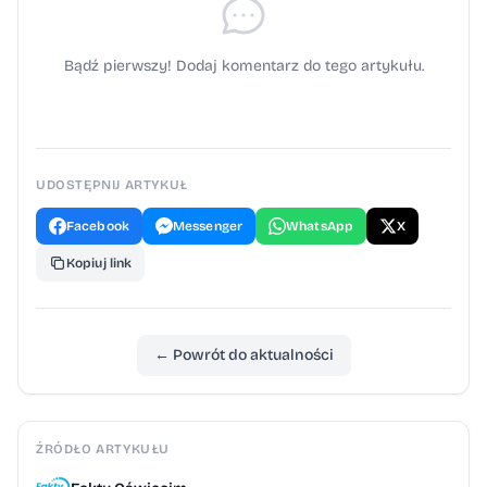
uprawnień grozi do dwóch lat pozbawienia
wolności.
Bądź pierwszy! Dodaj komentarz do tego artykułu.
UDOSTĘPNIJ ARTYKUŁ
Facebook
Messenger
WhatsApp
X
Kopiuj link
← Powrót do aktualności
ŹRÓDŁO ARTYKUŁU