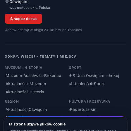
Oświęcim
32-600
woj. małopolskie
,
Polska
Napisz do nas
Odpowiadamy w ciągu 24–48 h w dni robocze
ODKRYJ WIĘCEJ – TEMATY I MIEJSCA
MUZEUM I HISTORIA
SPORT
›
Muzeum Auschwitz-Birkenau
›
KS Unia Oświęcim – hokej
›
Aktualności: Muzeum
›
Aktualności: Sport
›
Aktualności: Historia
REGION
KULTURA I ROZRYWKA
›
Aktualności Oświęcim
›
Repertuar kin
›
Powiat oświęcimski
›
Aktualności: Kultura
Ta strona używa plików cookie
›
Utrudnienia drogowe
›
Events & Wydarzenia