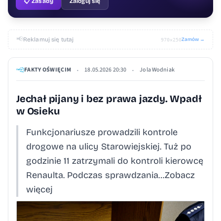
📋 Zasady
Zaloguj się
📢
Reklamuj się tutaj
Zamów →
970×250
FAKTY OŚWIĘCIM
18.05.2026 20:30
Jola Wodniak
•
•
Jechał pijany i bez prawa jazdy. Wpadł
w Osieku
Funkcjonariusze prowadzili kontrole
drogowe na ulicy Starowiejskiej. Tuż po
godzinie 11 zatrzymali do kontroli kierowcę
Renaulta. Podczas sprawdzania…Zobacz
więcej