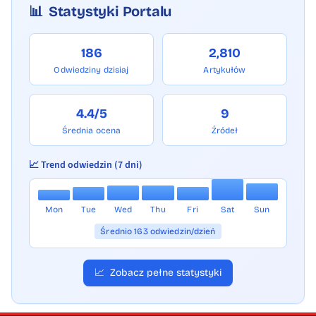
📊
Statystyki Portalu
186
2,810
Odwiedziny dzisiaj
Artykułów
4.4/5
9
Średnia ocena
Źródeł
📈 Trend odwiedzin (7 dni)
Mon
Tue
Wed
Thu
Fri
Sat
Sun
Średnio 163 odwiedzin/dzień
📈
Zobacz pełne statystyki