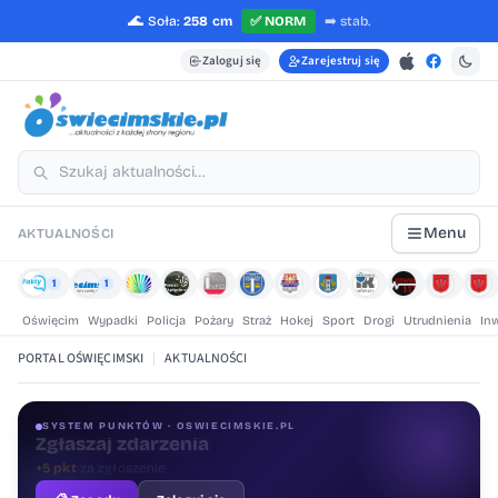
🌊
Soła:
258 cm
✅
NORM
➡️
stab.
Zaloguj się
Zarejestruj się
Menu
AKTUALNOŚCI
1
1
Oświęcim
Wypadki
Policja
Pożary
Straż
Hokej
Sport
Drogi
Utrudnienia
In
PORTAL OŚWIĘCIMSKI
|
AKTUALNOŚCI
SYSTEM PUNKTÓW · OSWIECIMSKIE.PL
Oceniaj treści
+1 pkt
za ocenę