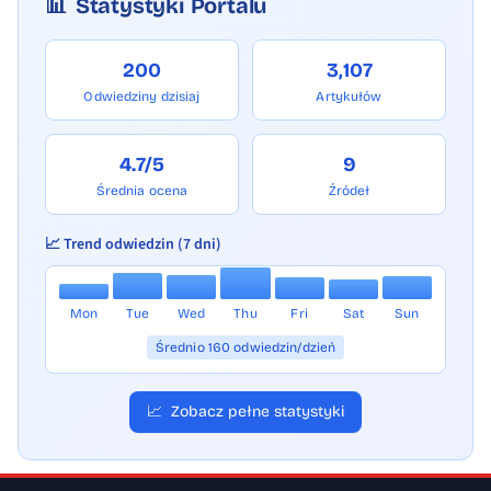
📊
Statystyki Portalu
200
3,107
Odwiedziny dzisiaj
Artykułów
4.7/5
9
Średnia ocena
Źródeł
📈 Trend odwiedzin (7 dni)
Mon
Tue
Wed
Thu
Fri
Sat
Sun
Średnio 160 odwiedzin/dzień
📈
Zobacz pełne statystyki