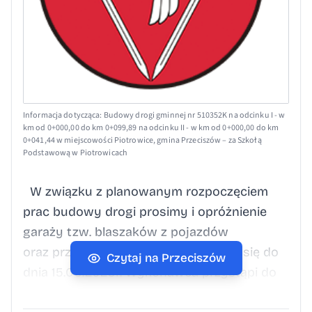
Informacja dotycząca: Budowy drogi gminnej nr 510352K na odcinku I - w
km od 0+000,00 do km 0+099,89 na odcinku II - w km od 0+000,00 do km
0+041,44 w miejscowości Piotrowice, gmina Przeciszów – za Szkołą
Podstawową w Piotrowicach
W związku z planowanym rozpoczęciem
prac budowy drogi prosimy i opróżnienie
garaży tzw. blaszaków z pojazdów
oraz przedmiotów tam znajdujących się do
Czytaj na Przeciszów
dnia 15.06.2026r. Wykonawca przystąpi do
prac budowlanych oraz rozbiórki budynków