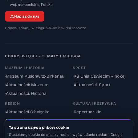
32-600
woj. małopolskie
,
Polska
Napisz do nas
Odpowiadamy w ciągu 24–48 h w dni robocze
ODKRYJ WIĘCEJ – TEMATY I MIEJSCA
MUZEUM I HISTORIA
SPORT
›
Muzeum Auschwitz-Birkenau
›
KS Unia Oświęcim – hokej
›
Aktualności: Muzeum
›
Aktualności: Sport
›
Aktualności: Historia
REGION
KULTURA I ROZRYWKA
›
Aktualności Oświęcim
›
Repertuar kin
›
Powiat oświęcimski
›
Aktualności: Kultura
Ta strona używa plików cookie
›
Utrudnienia drogowe
›
Events & Wydarzenia
Stosujemy cookie do analizy ruchu i wyświetlania reklam (Google