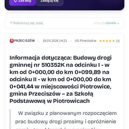
📋 Zasady
Zaloguj się
📢
Reklamuj się tutaj
Zamów →
970×250
PRZECISZÓW
18.05.2026 14:21
UG Przeciszów
•
•
★
★
★
★
★
(1)
Informacja dotycząca: Budowy drogi
gminnej nr 510352K na odcinku I - w
km od 0+000,00 do km 0+099,89 na
odcinku II - w km od 0+000,00 do km
0+041,44 w miejscowości Piotrowice,
gmina Przeciszów – za Szkołą
Podstawową w Piotrowicach
W związku z planowanym rozpoczęciem
prac budowy drogi prosimy i opróżnienie