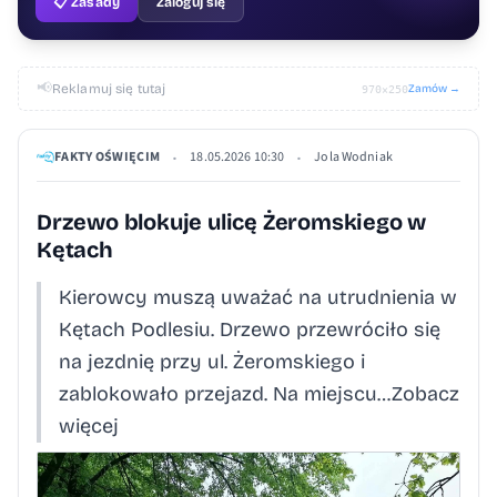
📋 Zasady
Zaloguj się
📢
Reklamuj się tutaj
Zamów →
970×250
FAKTY OŚWIĘCIM
18.05.2026 10:30
Jola Wodniak
•
•
Drzewo blokuje ulicę Żeromskiego w
Kętach
Kierowcy muszą uważać na utrudnienia w
Kętach Podlesiu. Drzewo przewróciło się
na jezdnię przy ul. Żeromskiego i
zablokowało przejazd. Na miejscu…Zobacz
więcej