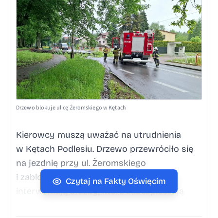
Drzewo blokuje ulicę Żeromskiego w Kętach
Kierowcy muszą uważać na utrudnienia
w Kętach Podlesiu. Drzewo przewróciło się
na jezdnię przy ul. Żeromskiego
i zablokowało przejazd. Na miejscu
Czytaj na Fakty Oświęcim
interweniują służby, które zabezpieczają
teren i usuwają zagrożenie. Do czasu