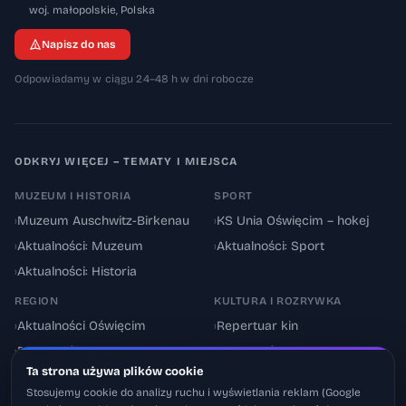
32-600
woj. małopolskie
,
Polska
Napisz do nas
Odpowiadamy w ciągu 24–48 h w dni robocze
ODKRYJ WIĘCEJ – TEMATY I MIEJSCA
MUZEUM I HISTORIA
SPORT
›
Muzeum Auschwitz-Birkenau
›
KS Unia Oświęcim – hokej
›
Aktualności: Muzeum
›
Aktualności: Sport
›
Aktualności: Historia
REGION
KULTURA I ROZRYWKA
›
Aktualności Oświęcim
›
Repertuar kin
›
Powiat oświęcimski
›
Aktualności: Kultura
Ta strona używa plików cookie
›
Utrudnienia drogowe
›
Events & Wydarzenia
Stosujemy cookie do analizy ruchu i wyświetlania reklam (Google