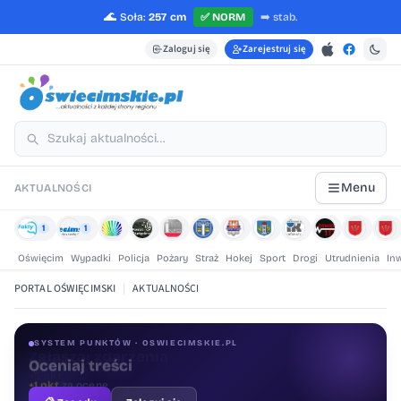
🌊
Soła:
257 cm
✅
NORM
➡️
stab.
Zaloguj się
Zarejestruj się
Menu
AKTUALNOŚCI
1
1
Oświęcim
Wypadki
Policja
Pożary
Straż
Hokej
Sport
Drogi
Utrudnienia
In
PORTAL OŚWIĘCIMSKI
|
AKTUALNOŚCI
SYSTEM PUNKTÓW · OSWIECIMSKIE.PL
Oceniaj treści
+1 pkt
za ocenę