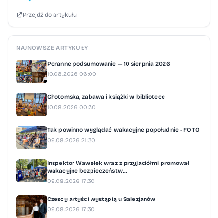
Przejdź do artykułu
NAJNOWSZE ARTYKUŁY
Poranne podsumowanie — 10 sierpnia 2026
10.08.2026 06:00
Chotomska, zabawa i książki w bibliotece
10.08.2026 00:30
Tak powinno wyglądać wakacyjne popołudnie - FOTO
09.08.2026 21:30
Inspektor Wawelek wraz z przyjaciółmi promował
wakacyjne bezpieczeństw...
09.08.2026 17:30
Czescy artyści wystąpią u Salezjanów
09.08.2026 17:30