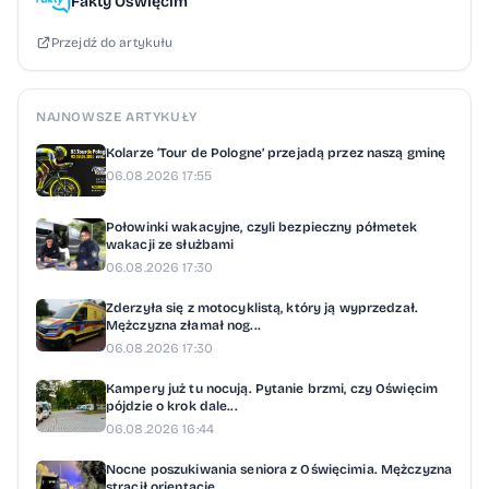
Fakty Oświęcim
Przejdź do artykułu
NAJNOWSZE ARTYKUŁY
Kolarze ‘Tour de Pologne’ przejadą przez naszą gminę
06.08.2026 17:55
Połowinki wakacyjne, czyli bezpieczny półmetek
wakacji ze służbami
06.08.2026 17:30
Zderzyła się z motocyklistą, który ją wyprzedzał.
Mężczyzna złamał nog...
06.08.2026 17:30
Kampery już tu nocują. Pytanie brzmi, czy Oświęcim
pójdzie o krok dale...
06.08.2026 16:44
Nocne poszukiwania seniora z Oświęcimia. Mężczyzna
stracił orientację