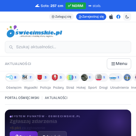
🌊
Soła:
257 cm
✅
NORM
➡️
stab.
Zaloguj się
Zarejestruj się
Menu
AKTUALNOŚCI
8
7
3
3
1
1
1
1
Oświęcim
Wypadki
Policja
Pożary
Straż
Hokej
Sport
Drogi
Utrudnienia
In
PORTAL OŚWIĘCIMSKI
|
AKTUALNOŚCI
SYSTEM PUNKTÓW · OSWIECIMSKIE.PL
Oceniaj treści
+1 pkt
za ocenę