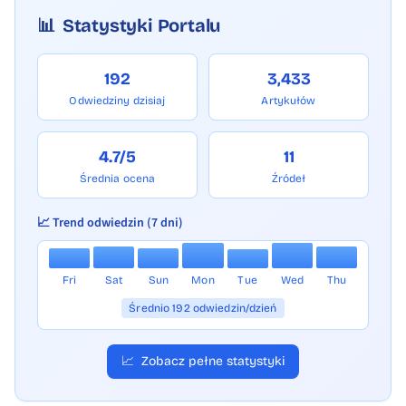
📊
Statystyki Portalu
192
3,433
Odwiedziny dzisiaj
Artykułów
4.7/5
11
Średnia ocena
Źródeł
📈 Trend odwiedzin (7 dni)
Fri
Sat
Sun
Mon
Tue
Wed
Thu
Średnio 192 odwiedzin/dzień
📈
Zobacz pełne statystyki