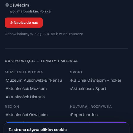
Oświęcim
32-600
woj. małopolskie
,
Polska
Napisz do nas
Odpowiadamy w ciągu 24–48 h w dni robocze
ODKRYJ WIĘCEJ – TEMATY I MIEJSCA
MUZEUM I HISTORIA
SPORT
›
Muzeum Auschwitz-Birkenau
›
KS Unia Oświęcim – hokej
›
Aktualności: Muzeum
›
Aktualności: Sport
›
Aktualności: Historia
REGION
KULTURA I ROZRYWKA
›
Aktualności Oświęcim
›
Repertuar kin
›
Powiat oświęcimski
›
Aktualności: Kultura
Ta strona używa plików cookie
›
Utrudnienia drogowe
›
Events & Wydarzenia