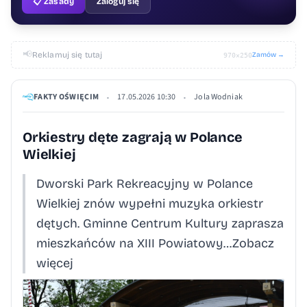
📋 Zasady
Zaloguj się
📢
Reklamuj się tutaj
Zamów →
970×250
FAKTY OŚWIĘCIM
17.05.2026 10:30
Jola Wodniak
•
•
Orkiestry dęte zagrają w Polance
Wielkiej
Dworski Park Rekreacyjny w Polance
Wielkiej znów wypełni muzyka orkiestr
dętych. Gminne Centrum Kultury zaprasza
mieszkańców na XIII Powiatowy…Zobacz
więcej