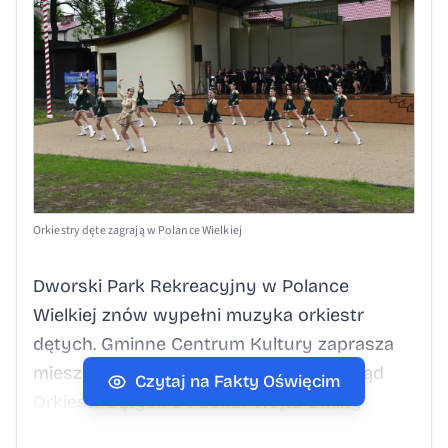
Orkiestry dęte zagrają w Polance Wielkiej
Dworski Park Rekreacyjny w Polance
Wielkiej znów wypełni muzyka orkiestr
dętych. Gminne Centrum Kultury zaprasza
mieszkańców na XIII Powiatowy Przegląd
Czytaj na Fakty Oświęcim
Orkiestr Dętych o Puchar Wójta Gminy
Polanka Wielka. Wydarzenie rozpocznie się