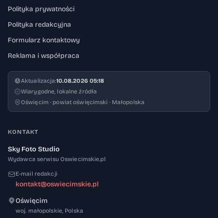
Polityka prywatności
Polityka redakcyjna
Formularz kontaktowy
Reklama i współpraca
Aktualizacja:
10.08.2026 05:18
Wiarygodne, lokalne źródła
Oświęcim · powiat oświęcimski · Małopolska
KONTAKT
Sky Foto Studio
Wydawca serwisu Oswiecimskie.pl
E-mail redakcji
kontakt@oswiecimskie.pl
Oświęcim
32-600
woj. małopolskie
,
Polska