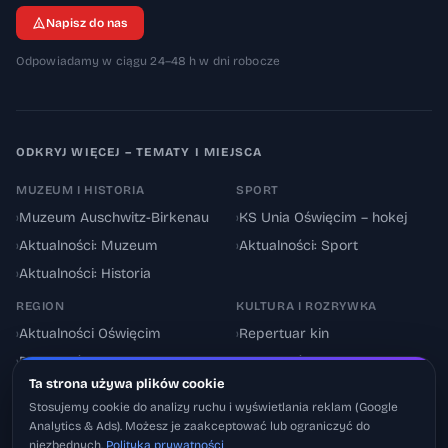
Napisz do nas
Odpowiadamy w ciągu 24–48 h w dni robocze
ODKRYJ WIĘCEJ – TEMATY I MIEJSCA
MUZEUM I HISTORIA
SPORT
›
Muzeum Auschwitz-Birkenau
›
KS Unia Oświęcim – hokej
›
Aktualności: Muzeum
›
Aktualności: Sport
›
Aktualności: Historia
REGION
KULTURA I ROZRYWKA
›
Aktualności Oświęcim
›
Repertuar kin
›
Powiat oświęcimski
›
Aktualności: Kultura
Ta strona używa plików cookie
›
Utrudnienia drogowe
›
Events & Wydarzenia
Stosujemy cookie do analizy ruchu i wyświetlania reklam (Google
Analytics & Ads). Możesz je zaakceptować lub ograniczyć do
niezbędnych.
Polityka prywatności