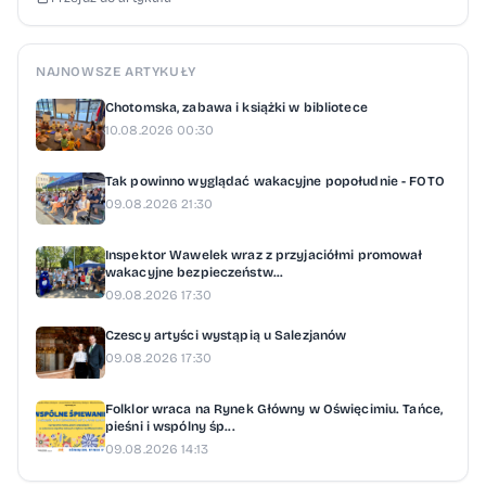
IV): KSZO 1929 Ostrowiec Świętokrzyski -
Radziszowianka Radziszów (sobota, godz.
13) Beniaminek Krosno - KKPN Iskra
NAJNOWSZE ARTYKUŁY
Brzezinka (niedziela, godz. 12) Targowianka
Chotomska, zabawa i książki w bibliotece
Targowisko - Stal Łańcut (niedziela, godz. 12)
10.08.2026 00:30
Pogorzanka Pogorzyce - Izolator
Tak powinno wyglądać wakacyjne popołudnie - FOTO
Boguchwała (niedziela, godz. 15) Unia II
09.08.2026 21:30
Lublin - UJ II Kraków (niedziela, godz. 17)
Pauzuje: Puszcza Niepołomice
Inspektor Wawelek wraz z przyjaciółmi promował
wakacyjne bezpieczeństw...
09.08.2026 17:30
Czescy artyści wystąpią u Salezjanów
09.08.2026 17:30
Folklor wraca na Rynek Główny w Oświęcimiu. Tańce,
pieśni i wspólny śp...
09.08.2026 14:13