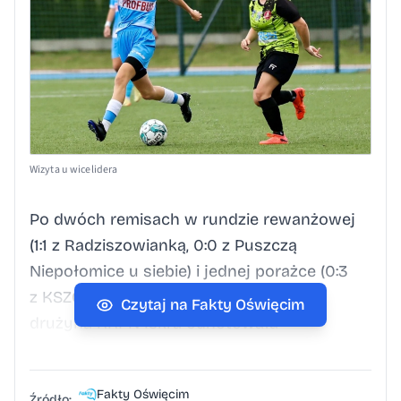
Wizyta u wicelidera
Po dwóch remisach w rundzie rewanżowej
(1:1 z Radziszowianką, 0:0 z Puszczą
Niepołomice u siebie) i jednej porażce (0:3
z KSZO w Ostrowcu Świętokrzyskim),
Czytaj na Fakty Oświęcim
drużyna KKPN Iskra odnotowała
zwycięstwo, pokonując w Chrzanowie
Pogorzankę 1:0. W ostatniej serii
Fakty Oświęcim
Źródło: