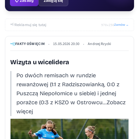
📋 Zasady
Zaloguj się
📢
Reklamuj się tutaj
Zamów →
970×250
FAKTY OŚWIĘCIM
15.05.2026 20:30
Andrzej Rzycki
•
•
Wizyta u wicelidera
Po dwóch remisach w rundzie
rewanżowej (1:1 z Radziszowianką, 0:0 z
Puszczą Niepołomice u siebie) i jednej
porażce (0:3 z KSZO w Ostrowcu…Zobacz
więcej