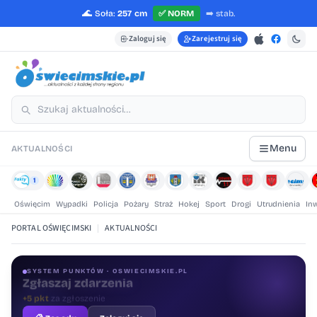
🌊
Soła:
257 cm
✅
NORM
➡️
stab.
Zaloguj się
Zarejestruj się
Menu
AKTUALNOŚCI
1
Oświęcim
Wypadki
Policja
Pożary
Straż
Hokej
Sport
Drogi
Utrudnienia
In
PORTAL OŚWIĘCIMSKI
|
AKTUALNOŚCI
SYSTEM PUNKTÓW · OSWIECIMSKIE.PL
Oceniaj treści
+1 pkt
za ocenę