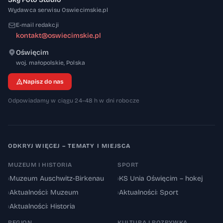
Wydawca serwisu Oswiecimskie.pl
E-mail redakcji
kontakt@oswiecimskie.pl
Oświęcim
32-600
woj. małopolskie
,
Polska
Napisz do nas
Odpowiadamy w ciągu 24–48 h w dni robocze
ODKRYJ WIĘCEJ – TEMATY I MIEJSCA
MUZEUM I HISTORIA
SPORT
›
Muzeum Auschwitz-Birkenau
›
KS Unia Oświęcim – hokej
›
Aktualności: Muzeum
›
Aktualności: Sport
›
Aktualności: Historia
REGION
KULTURA I ROZRYWKA