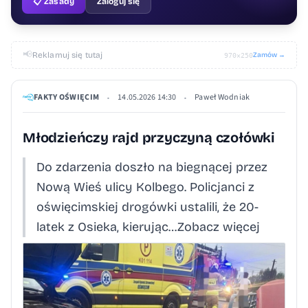
📋 Zasady
Zaloguj się
📢
Reklamuj się tutaj
Zamów →
970×250
FAKTY OŚWIĘCIM
14.05.2026 14:30
Paweł Wodniak
•
•
Młodzieńczy rajd przyczyną czołówki
Do zdarzenia doszło na biegnącej przez
Nową Wieś ulicy Kolbego. Policjanci z
oświęcimskiej drogówki ustalili, że 20-
latek z Osieka, kierując…Zobacz więcej