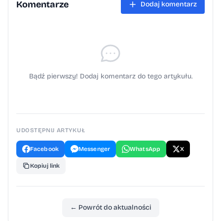
ostrożności przez wszystkich uczestników
Komentarze
Dodaj komentarz
ruchu drogowego.
Bądź pierwszy! Dodaj komentarz do tego artykułu.
UDOSTĘPNIJ ARTYKUŁ
Facebook
Messenger
WhatsApp
X
Kopiuj link
← Powrót do aktualności