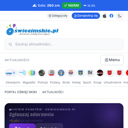
🌊
Soła:
260 cm
✅
NORM
➡️
stab.
Zaloguj się
Zarejestruj się
Menu
AKTUALNOŚCI
1
Oświęcim
Wypadki
Policja
Pożary
Straż
Hokej
Sport
Drogi
Utrudnienia
In
PORTAL OŚWIĘCIMSKI
|
AKTUALNOŚCI
SYSTEM PUNKTÓW · OSWIECIMSKIE.PL
Oceniaj treści
+1 pkt
za ocenę