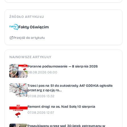
ŹRÓDŁO ARTYKUŁU
Fakty Oświęcim
Przejdź do artykułu
NAJNOWSZE ARTYKUŁY
Poranne podsumowanie — 8 sierpnia 2026
08.08.2026 06:00
Trzeci pas na S1 do autostrady A4? GDDKiA ogłosiła
przetarg z opcją ro...
07.08.2026 13:32
Remont drogi na os. Nad Sołą 10 sierpnia
07.08.2026 12:57
Poszukiwany przez sąd 30-latek zatrzymany w