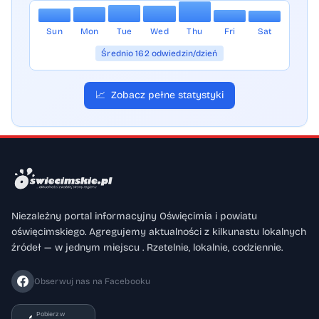
Sun
Mon
Tue
Wed
Thu
Fri
Sat
Średnio 162 odwiedzin/dzień
📈
Zobacz pełne statystyki
Niezależny portal informacyjny Oświęcimia i powiatu
oświęcimskiego. Agregujemy aktualności z kilkunastu lokalnych
źródeł — w jednym miejscu . Rzetelnie, lokalnie, codziennie.
Obserwuj nas na Facebooku
Pobierz w