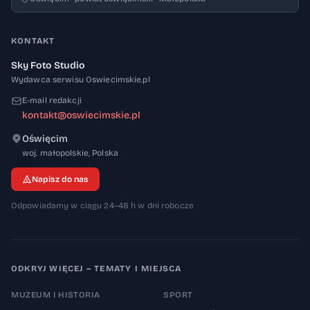
KONTAKT
Sky Foto Studio
Wydawca serwisu Oswiecimskie.pl
E-mail redakcji
kontakt@oswiecimskie.pl
Oświęcim
32-600
woj. małopolskie
,
Polska
Napisz do nas
Odpowiadamy w ciągu 24–48 h w dni robocze
ODKRYJ WIĘCEJ – TEMATY I MIEJSCA
MUZEUM I HISTORIA
SPORT