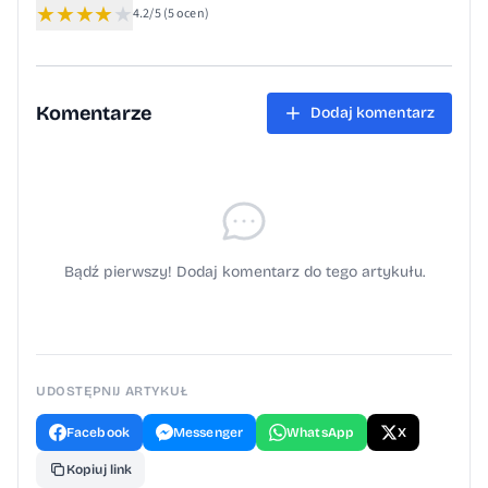
★
★
★
★
★
atrakcyjne nagrody. Rozstrzygnięcie
4.2/5
(5 ocen)
konkursu odbędzie się podczas Święta
Miodu w Harmężach. Więcej informacji
dotyczących zasad udziału oraz terminów
Komentarze
Dodaj komentarz
znajduje się w regulaminie konkursu.
Serdecznie zapraszamy do udziału!
Bądź pierwszy! Dodaj komentarz do tego artykułu.
UDOSTĘPNIJ ARTYKUŁ
Facebook
Messenger
WhatsApp
X
Kopiuj link