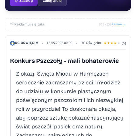
📋 Zasady
Zaloguj się
📢
Reklamuj się tutaj
Zamów →
970×250
UG OŚWIĘCIM
13.05.2026 00:00
UG Oświęcim
•
•
★
★
★
★
★
(5)
Konkurs Pszczoły - mali bohaterowie
Z okazji Święta Miodu w Harmężach
serdecznie zapraszamy dzieci i młodzież
do udziału w konkursie plastycznym
poświęconym pszczołom i ich niezwykłej
roli w przyrodzie! To doskonała okazja,
aby poprzez sztukę pokazać fascynujący
świat pszczół, pasiek oraz natury.
Zachęcamy najmłodszych do...