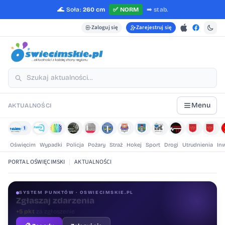
🌊
Soła:
260 cm
✅
NORM
➡️
stab.
Zaloguj się
Zarejestruj się
Menu
AKTUALNOŚCI
1
Oświęcim
Wypadki
Policja
Pożary
Straż
Hokej
Sport
Drogi
Utrudnienia
In
PORTAL OŚWIĘCIMSKI
|
AKTUALNOŚCI
SYSTEM PUNKTÓW · OSWIECIMSKIE.PL
Oceniaj treści
+1 pkt
za ocenę