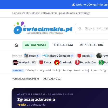
🌊
Soła w Oświęcimiu:
25
Najnowsze aktualności z Oświęcimia i powiatu oświęcimskiego
AKTUALNOŚCI
FOTOGALERIA
REPERTUAR KIN
Kęty
Fakty Oświęcim
Osiek
Pow
ŹRÓDŁA
3
2
2
Oświęcim 112
Zator
Chełmek
Przeciszów
Po
Oświęcim
Wypadki
Policja
Pożary
Straż
Hokej
Sport
Drogi
TEMATY
PORTAL OŚWIĘCIMSKI
|
AKTUALNOŚCI
SYSTEM PUNKTÓW · OSWIECIMSKIE.PL
Zgłaszaj zdarzenia
Oceniaj treści
+5 pkt
za zgłoszenie
+1 pkt
za ocenę