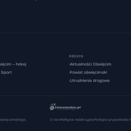
REGION
ięcim – hokej
›
Aktualności Oświęcim
: Sport
›
Powiat oświęcimski
›
Utrudnienia drogowe
oświęcimskiego.
O nas
·
Polityka redakcyjna
·
Polityka prywatności
·