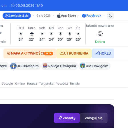
0 cm
🕐 06.08.2026 11:40
•
6 sie 2026
•
App Store
•
Facebook
•
Zarejestruj się
im
Jakość powietrza
Dziś
Jutro
Sob
Nd
Pon
Wt
Śr
°
🙂
☀️
🌧️
☀️
☀️
☀️
☀️
☀️
31°
22°
24°
24°
30°
25°
25°
nie
Dobra
MAPA AKTYWNOŚCI
UTRUDNIENIA
🏒
HOKEJ
BETA
szcze
UG Oświęcim
Policja Oświęcim
UM Oświęcim
Dotacje
Gmina
Ratusz
Turystyka
Powódź
Religia
📋 Zasady
Zaloguj się