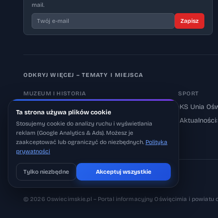
mail.
Zapisz
ODKRYJ WIĘCEJ – TEMATY I MIEJSCA
MUZEUM I HISTORIA
SPORT
›
Muzeum Auschwitz-Birkenau
›
KS Unia Ośw
Ta strona używa plików cookie
›
Aktualności: Muzeum
›
Aktualności
Stosujemy cookie do analizy ruchu i wyświetlania
reklam (Google Analytics & Ads). Możesz je
›
Aktualności: Historia
zaakceptować lub ograniczyć do niezbędnych.
Polityka
prywatności
Tylko niezbędne
Akceptuj wszystkie
Pobierz na iOS
Może później
© 2026 Oswiecimskie.pl – Portal informacyjny Oświęcimia i powiatu 