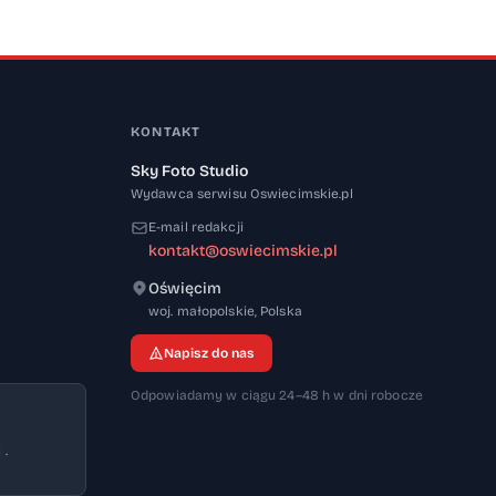
KONTAKT
Sky Foto Studio
Wydawca serwisu Oswiecimskie.pl
E-mail redakcji
kontakt@oswiecimskie.pl
Oświęcim
32-600
woj. małopolskie
,
Polska
Napisz do nas
Odpowiadamy w ciągu 24–48 h w dni robocze
 ·