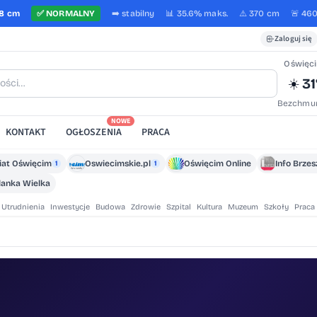
8 cm
✅
NORMALNY
➡️
stabilny
📊 35.6%
maks.
⚠️ 370 cm
🚨 46
Zaloguj się
Oświęc
31
☀️
Bezchmur
NOWE
KONTAKT
OGŁOSZENIA
PRACA
iat Oświęcim
Oswiecimskie.pl
Oświęcim Online
Info Brze
1
1
lanka Wielka
Utrudnienia
Inwestycje
Budowa
Zdrowie
Szpital
Kultura
Muzeum
Szkoły
Praca