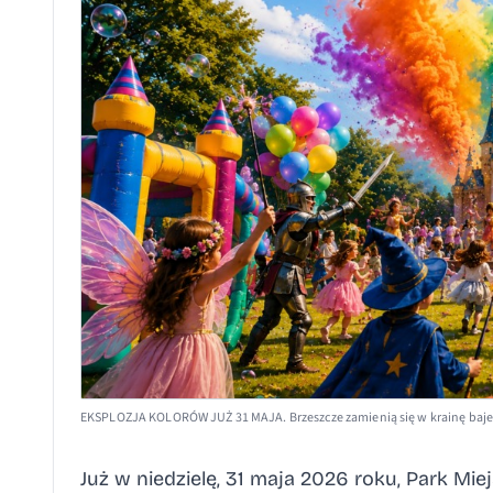
EKSPLOZJA KOLORÓW JUŻ 31 MAJA. Brzeszcze zamienią się w krainę bajek,
Już w niedzielę, 31 maja 2026 roku, Park Mi