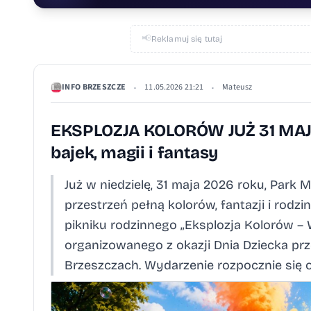
📢
Reklamuj się tutaj
INFO BRZESZCZE
11.05.2026 21:21
Mateusz
•
•
EKSPLOZJA KOLORÓW JUŻ 31 MAJA.
bajek, magii i fantasy
Już w niedzielę, 31 maja 2026 roku, Park 
przestrzeń pełną kolorów, fantazji i rod
pikniku rodzinnego „Eksplozja Kolorów – W 
organizowanego z okazji Dnia Dziecka pr
Brzeszczach. Wydarzenie rozpocznie się o