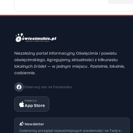
dobrej zabawy, muzyki i bajkowej magii.
Niezależny portal informacyjny Oświęcimia i powiatu
oświęcimskiego. Agregujemy aktualności z kilkunastu
lokalnych źródeł — w jednym miejscu . Rzetelnie, lokalnie,
codziennie.
Obserwuj nas na Facebooku
Pobierz w
App Store
📬 Newsletter
Codzienny przegląd najważniejszych wiadomości na Twój e-