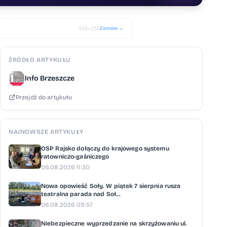
Zamów →
970×250
ŹRÓDŁO ARTYKUŁU
Info Brzeszcze
Przejdź do artykułu
NAJNOWSZE ARTYKUŁY
OSP Rajsko dołączy do krajowego systemu
ratowniczo-gaśniczego
06.08.2026 11:30
Nowa opowieść Soły. W piątek 7 sierpnia rusza
teatralna parada nad Soł...
06.08.2026 09:57
Niebezpieczne wyprzedzanie na skrzyżowaniu ul.