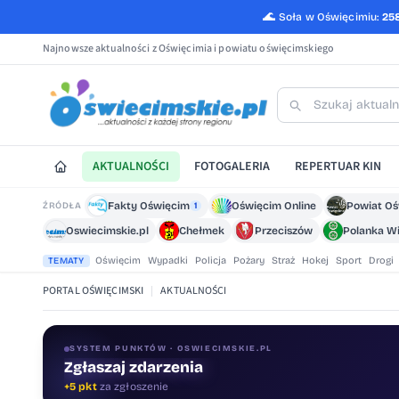
🌊
Soła w Oświęcimiu:
25
Najnowsze aktualności z Oświęcimia i powiatu oświęcimskiego
AKTUALNOŚCI
FOTOGALERIA
REPERTUAR KIN
Fakty Oświęcim
Oświęcim Online
Powiat O
ŹRÓDŁA
1
Oswiecimskie.pl
Chełmek
Przeciszów
Polanka Wi
Oświęcim
Wypadki
Policja
Pożary
Straż
Hokej
Sport
Drogi
TEMATY
PORTAL OŚWIĘCIMSKI
|
AKTUALNOŚCI
SYSTEM PUNKTÓW · OSWIECIMSKIE.PL
Zgłaszaj zdarzenia
+5 pkt
za zgłoszenie