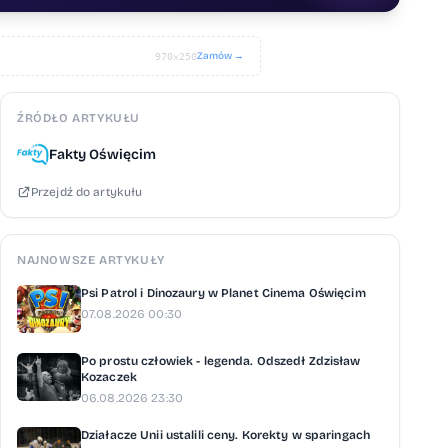
Zamów →
970×250
ŹRÓDŁO ARTYKUŁU
Fakty Oświęcim
Przejdź do artykułu
NAJNOWSZE ARTYKUŁY
Psi Patrol i Dinozaury w Planet Cinema Oświęcim
07.08.2026 00:30
Po prostu człowiek - legenda. Odszedł Zdzisław
Kozaczek
06.08.2026 23:30
Działacze Unii ustalili ceny. Korekty w sparingach