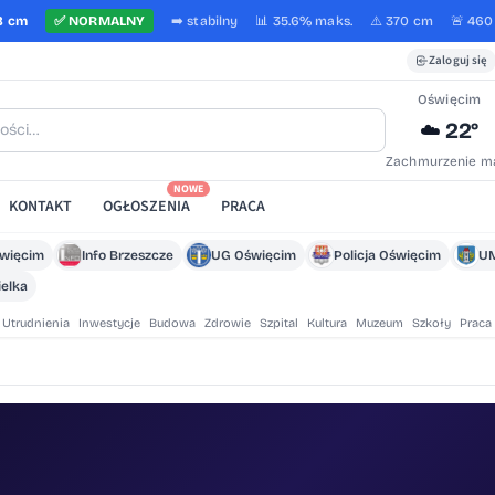
8 cm
✅
NORMALNY
➡️
stabilny
📊 35.6%
maks.
⚠️ 370 cm
🚨 460
Zaloguj się
Oświęcim
22°
☁️
Zachmurzenie m
NOWE
KONTAKT
OGŁOSZENIA
PRACA
święcim
Info Brzeszcze
UG Oświęcim
Policja Oświęcim
UM
elka
Utrudnienia
Inwestycje
Budowa
Zdrowie
Szpital
Kultura
Muzeum
Szkoły
Praca