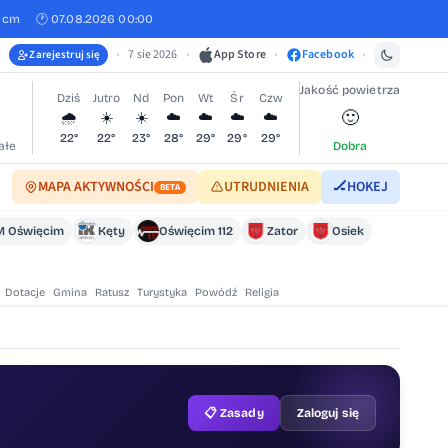
 cm
🕐 07.08.2026 00:00
•
7 sie 2026
•
App Store
•
Facebook
•
Zarejestruj się
Jakość powietrza
Dziś
Jutro
Nd
Pon
Wt
Śr
Czw
🙂
🌧️
☀️
☀️
☁️
☁️
☁️
☁️
22°
22°
23°
28°
29°
29°
29°
ałe
Dobra
MAPA AKTYWNOŚCI
UTRUDNIENIA
🏒
HOKEJ
BETA
 Oświęcim
Kęty
Oświęcim 112
Zator
Osiek
Dotacje
Gmina
Ratusz
Turystyka
Powódź
Religia
📋 Zasady
Zaloguj się