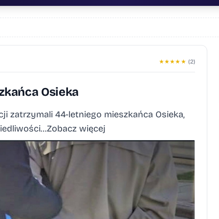
★
★
★
★
★
(2)
zkańca Osieka
ji zatrzymali 44-letniego mieszkańca Osieka,
iedliwości…Zobacz więcej