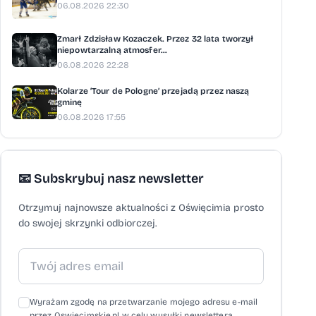
06.08.2026 22:30
Zmarł Zdzisław Kozaczek. Przez 32 lata tworzył
niepowtarzalną atmosfer...
06.08.2026 22:28
Kolarze ‘Tour de Pologne’ przejadą przez naszą
gminę
06.08.2026 17:55
📧 Subskrybuj nasz newsletter
Otrzymuj najnowsze aktualności z Oświęcimia prosto
do swojej skrzynki odbiorczej.
Wyrażam zgodę na przetwarzanie mojego adresu e-mail
przez Oswiecimskie.pl w celu wysyłki newslettera,