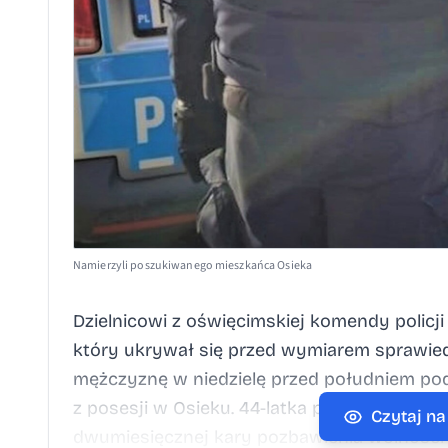
Namierzyli poszukiwanego mieszkańca Osieka
Dzielnicowi z oświęcimskiej komendy policji
który ukrywał się przed wymiarem sprawiedl
mężczyznę w niedzielę przed południem po
z posesji w Osieku. 44-latka poszukiwał S
Czytaj n
dwumiesięcznej kary pozbawienia wolności 