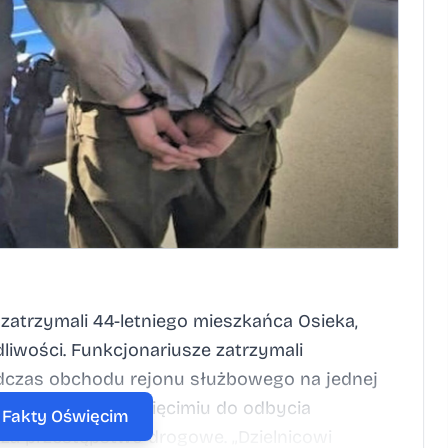
 zatrzymali 44-letniego mieszkańca Osieka,
iwości. Funkcjonariusze zatrzymali
dczas obchodu rejonu służbowego na jednej
ąd Rejonowy w Oświęcimiu do odbycia
a Fakty Oświęcim
za przestępstwo drogowe. „Dzielnicowi