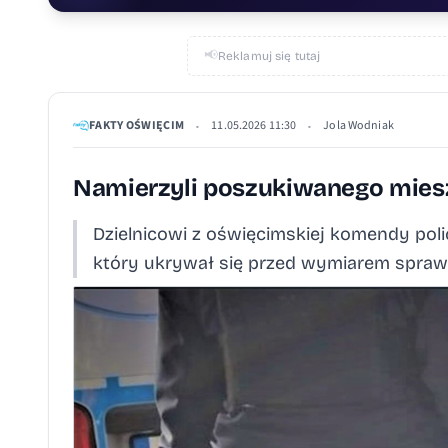
📢
Reklamuj się tutaj
FAKTY OŚWIĘCIM
11.05.2026 11:30
Jola Wodniak
•
•
Namierzyli poszukiwanego mies
Dzielnicowi z oświęcimskiej komendy polic
który ukrywał się przed wymiarem spraw