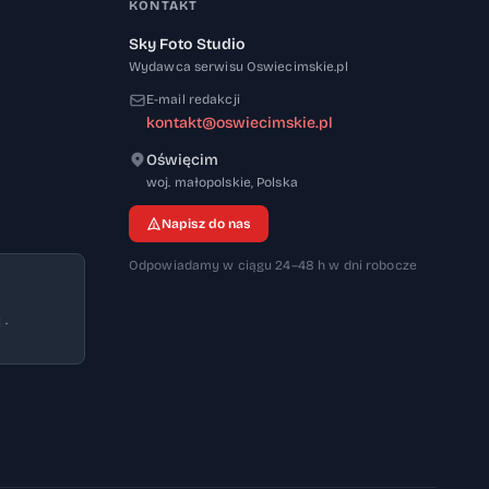
KONTAKT
Sky Foto Studio
Wydawca serwisu Oswiecimskie.pl
E-mail redakcji
kontakt@oswiecimskie.pl
Oświęcim
32-600
woj. małopolskie
,
Polska
Napisz do nas
Odpowiadamy w ciągu 24–48 h w dni robocze
 ·