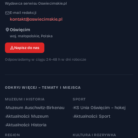
Wydawca serwisu Oswiecimskie.pl
E-mail redakcji
kontakt@oswiecimskie.pl
Oświęcim
32-600
woj. małopolskie
,
Polska
Napisz do nas
Odpowiadamy w ciągu 24–48 h w dni robocze
ODKRYJ WIĘCEJ – TEMATY I MIEJSCA
MUZEUM I HISTORIA
SPORT
›
Muzeum Auschwitz-Birkenau
›
KS Unia Oświęcim – hokej
›
Aktualności: Muzeum
›
Aktualności: Sport
›
Aktualności: Historia
REGION
KULTURA I ROZRYWKA