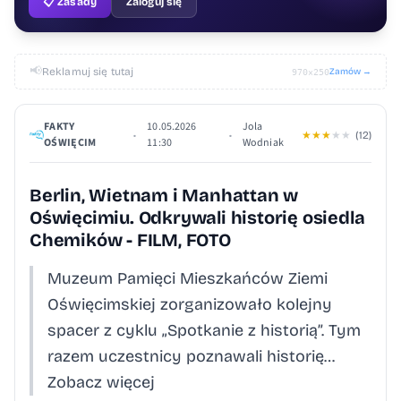
📋 Zasady
Zaloguj się
📢
Reklamuj się tutaj
Zamów →
970×250
FAKTY
10.05.2026
Jola
•
•
★
★
★
★
★
(12)
OŚWIĘCIM
11:30
Wodniak
Berlin, Wietnam i Manhattan w
Oświęcimiu. Odkrywali historię osiedla
Chemików - FILM, FOTO
Muzeum Pamięci Mieszkańców Ziemi
Oświęcimskiej zorganizowało kolejny
spacer z cyklu „Spotkanie z historią”. Tym
razem uczestnicy poznawali historię…
Zobacz więcej