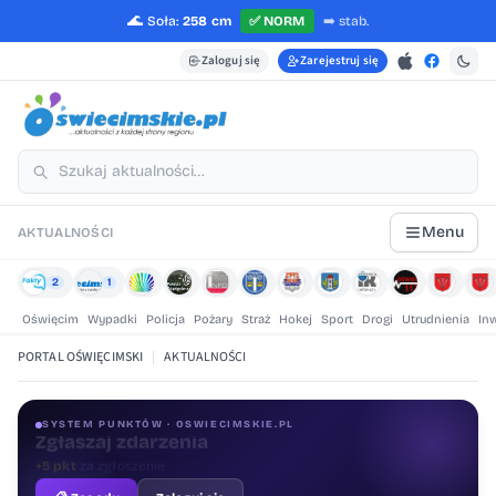
🌊
Soła:
258 cm
✅
NORM
➡️
stab.
Zaloguj się
Zarejestruj się
Menu
AKTUALNOŚCI
2
1
Oświęcim
Wypadki
Policja
Pożary
Straż
Hokej
Sport
Drogi
Utrudnienia
In
PORTAL OŚWIĘCIMSKI
|
AKTUALNOŚCI
SYSTEM PUNKTÓW · OSWIECIMSKIE.PL
Oceniaj treści
+1 pkt
za ocenę