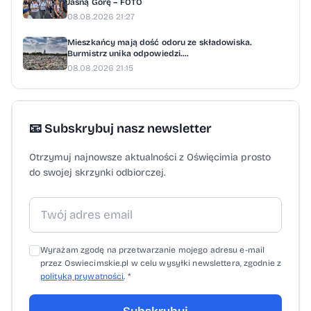
pomocy duchowieństwa więźniom KL
Jasną Górę – FOTO
08.08.2026 21:27
Auschwitz oraz osady barakowej.
Organizatorzy zapowiadają już kolejne
Mieszkańcy mają dość odoru ze składowiska.
Burmistrz unika odpowiedzi....
wydarzenie. Jesienią uczestnicy mają poznać
08.08.2026 21:15
historię dworca kolejowego i jego okolic.
Pogłośnij suwakiem w lewym rogu
📧 Subskrybuj nasz newsletter
Otrzymuj najnowsze aktualności z Oświęcimia prosto
do swojej skrzynki odbiorczej.
Wyrażam zgodę na przetwarzanie mojego adresu e-mail
przez Oswiecimskie.pl w celu wysyłki newslettera, zgodnie z
polityką prywatności
. *