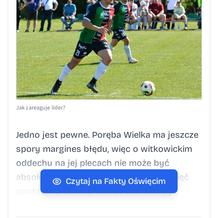
Jak zareaguje lider?
Jedno jest pewne. Poręba Wielka ma jeszcze
spory margines błędu, więc o witkowickim
oddechu na jej plecach nie może być
absolutnie mowy. Osiem, a właściwie pięć
Czytaj na Fakty Oświęcim
punktów przewagi, biorąc pod uwagę
zaległy mecz Orła, to jednak wciąż sporo.