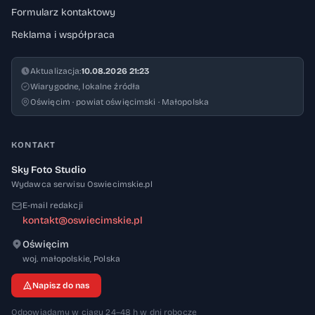
Formularz kontaktowy
Reklama i współpraca
Aktualizacja:
10.08.2026 21:23
Wiarygodne, lokalne źródła
Oświęcim · powiat oświęcimski · Małopolska
KONTAKT
Sky Foto Studio
Wydawca serwisu Oswiecimskie.pl
E-mail redakcji
kontakt@oswiecimskie.pl
Oświęcim
32-600
woj. małopolskie
,
Polska
Napisz do nas
Odpowiadamy w ciągu 24–48 h w dni robocze