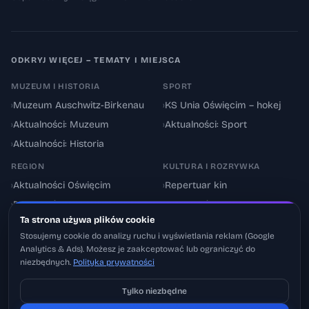
ODKRYJ WIĘCEJ – TEMATY I MIEJSCA
MUZEUM I HISTORIA
SPORT
›
Muzeum Auschwitz-Birkenau
›
KS Unia Oświęcim – hokej
›
Aktualności: Muzeum
›
Aktualności: Sport
›
Aktualności: Historia
REGION
KULTURA I ROZRYWKA
›
Aktualności Oświęcim
›
Repertuar kin
›
Powiat oświęcimski
›
Aktualności: Kultura
Ta strona używa plików cookie
›
Utrudnienia drogowe
›
Events & Wydarzenia
Stosujemy cookie do analizy ruchu i wyświetlania reklam (Google
Analytics & Ads). Możesz je zaakceptować lub ograniczyć do
niezbędnych.
Polityka prywatności
Tylko niezbędne
Pobierz na iOS