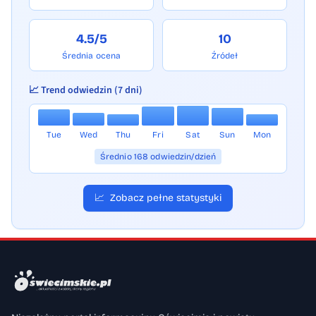
4.5/5
10
Średnia ocena
Źródeł
📈 Trend odwiedzin (7 dni)
Tue
Wed
Thu
Fri
Sat
Sun
Mon
Średnio 168 odwiedzin/dzień
📈
Zobacz pełne statystyki