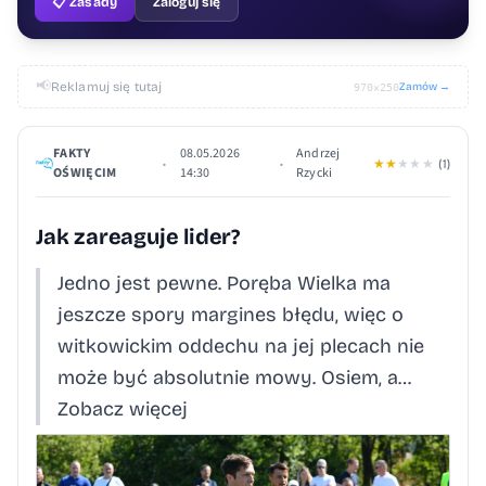
📋 Zasady
Zaloguj się
📢
Reklamuj się tutaj
Zamów →
970×250
FAKTY
08.05.2026
Andrzej
•
•
★
★
★
★
★
(1)
OŚWIĘCIM
14:30
Rzycki
Jak zareaguje lider?
Jedno jest pewne. Poręba Wielka ma
jeszcze spory margines błędu, więc o
witkowickim oddechu na jej plecach nie
może być absolutnie mowy. Osiem, a…
Zobacz więcej