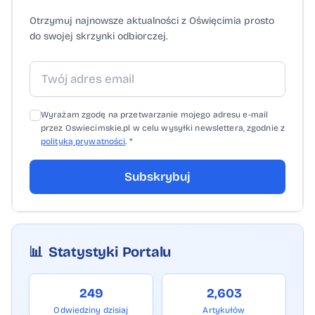
(sobota, godz. 17) TS Hejnał II Kęty - LKS
Otrzymuj najnowsze aktualności z Oświęcimia prosto
Palczowice (niedziela, godz. 17) LKS Bulowice
do swojej skrzynki odbiorczej.
- Sygnał Włosienica 0:3 (walkower)
Wyrażam zgodę na przetwarzanie mojego adresu e-mail
przez Oswiecimskie.pl w celu wysyłki newslettera, zgodnie z
polityką prywatności
. *
Subskrybuj
📊
Statystyki Portalu
249
2,603
Odwiedziny dzisiaj
Artykułów