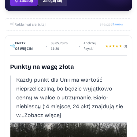
📋 Zasady
Zaloguj się
📢
Reklamuj się tutaj
Zamów →
970×250
FAKTY
08.05.2026
Andrzej
•
•
★
★
★
★
★
(1)
OŚWIĘCIM
11:30
Rzycki
Punkty na wagę złota
Każdy punkt dla Unii ma wartość
nieprzeliczalną, bo będzie wyjątkowo
cenny w walce o utrzymanie. Biało-
niebiescy (14 miejsce, 24 pkt) znajdują się
w…Zobacz więcej