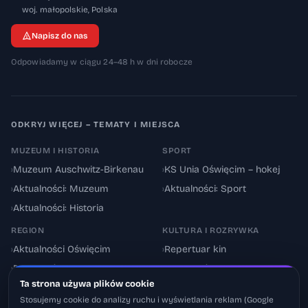
32-600
woj. małopolskie
,
Polska
Napisz do nas
Odpowiadamy w ciągu 24–48 h w dni robocze
ODKRYJ WIĘCEJ – TEMATY I MIEJSCA
MUZEUM I HISTORIA
SPORT
›
Muzeum Auschwitz-Birkenau
›
KS Unia Oświęcim – hokej
›
Aktualności: Muzeum
›
Aktualności: Sport
›
Aktualności: Historia
REGION
KULTURA I ROZRYWKA
›
Aktualności Oświęcim
›
Repertuar kin
›
Powiat oświęcimski
›
Aktualności: Kultura
Ta strona używa plików cookie
›
Utrudnienia drogowe
›
Events & Wydarzenia
Stosujemy cookie do analizy ruchu i wyświetlania reklam (Google