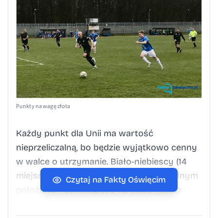
Punkty na wagę złota
Każdy punkt dla Unii ma wartość
nieprzeliczalną, bo będzie wyjątkowo cenny
w walce o utrzymanie. Biało-niebiescy (14
miejsce, 24 pkt) znajdują się w arcytrudnym
Czytaj na Fakty Oświęcim
położeniu i bez względu na klasę rywala
i miejsce rozgrywania kolejnych spotkań