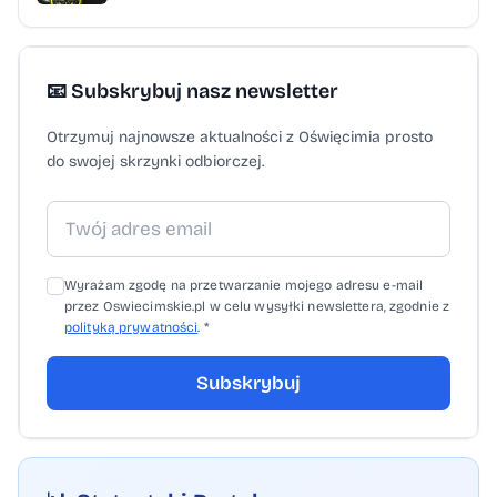
Kocmyrzów Baranówka - Radziszowianka
Radziszów (niedziela, godz. 15) LKS Niwa
Nowa Wieś - Legion Bydlin 3:0 (walkower)
📧 Subskrybuj nasz newsletter
Żuraw Krzeszów - Babia Góra Sucha
Otrzymuj najnowsze aktualności z Oświęcimia prosto
Beskidzka (sobota, godz. 11) Skawa
do swojej skrzynki odbiorczej.
Wadowice - Halniak Maków Podhalański
(sobota, godz. 14) LKS Żarki - LKS Bobrek
(sobota, godz. 14.30) LKS Gorzów - BCS
Zawoja (sobota, godz. 15) Huragan Inwałd -
Wyrażam zgodę na przetwarzanie mojego adresu e-mail
LKS Jawiszowice (sobota, godz. 17) Jałowiec
przez Oswiecimskie.pl w celu wysyłki newslettera, zgodnie z
polityką prywatności
. *
Stryszawa - Naroże Juszczyn (sobota, godz.
17) LKS Rajsko - Nadwiślanin Gromiec
Subskrybuj
(sobota, godz. 18) Olimpia Chocznia -
Nadwiślanka Brzeźnica (niedziela, godz. 17)