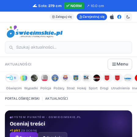
🌊
Soła:
279 cm
✅
NORM
↗️
10.0 cm
Zaloguj się
Zarejestruj się
Menu
AKTUALNOŚCI
1
Oświęcim
Wypadki
Policja
Pożary
Straż
Hokej
Sport
Drogi
Utrudnienia
In
PORTAL OŚWIĘCIMSKI
|
AKTUALNOŚCI
SYSTEM PUNKTÓW · OSWIECIMSKIE.PL
Oceniaj treści
+1 pkt
za ocenę