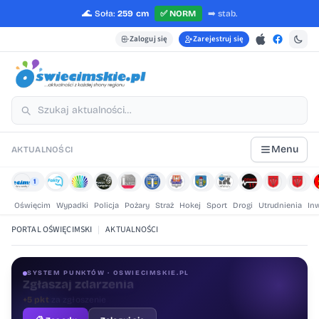
🌊
Soła:
259 cm
✅
NORM
➡️
stab.
Zaloguj się
Zarejestruj się
Menu
AKTUALNOŚCI
1
Oświęcim
Wypadki
Policja
Pożary
Straż
Hokej
Sport
Drogi
Utrudnienia
In
PORTAL OŚWIĘCIMSKI
|
AKTUALNOŚCI
SYSTEM PUNKTÓW · OSWIECIMSKIE.PL
Oceniaj treści
+1 pkt
za ocenę