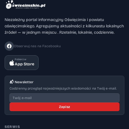
„Uwielbiajmy Pana wraz ze św. Franciszkiem
i bł. Matką Małgorzatą” Po adoracji –
Niezależny portal informacyjny Oświęcimia i powiatu
możliwość uczczenia relikwii świętego
oświęcimskiego. Agregujemy aktualności z kilkunastu lokalnych
Franciszka z Asyżu i bł. Matki Małgorzaty 8.
źródeł — w jednym miejscu . Rzetelnie, lokalnie, codziennie.
Park Hallera z Kaplicą Mauzoleum Rodziny
Hallerów w Dworach Organizator: Rada
Obserwuj nas na Facebooku
Osiedla Dwory Kruki | godz. 17:00–19:00
Pobierz w
17:00–19:00 – zwiedzanie kaplicy i parku
App Store
Strona główna
📬 Newsletter
Codzienny przegląd najważniejszych wiadomości na Twój e-mail.
Zapisz
SERWIS