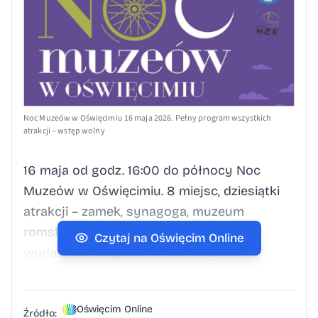
Noc Muzeów w Oświęcimiu 16 maja 2026. Pełny program wszystkich
atrakcji – wstęp wolny
16 maja od godz. 16:00 do północy Noc
Muzeów w Oświęcimiu. 8 miejsc, dziesiątki
atrakcji – zamek, synagoga, muzeum
romskie, salezjanie i więcej. Wszystkie
Czytaj na Oświęcim Online
wydarzenia bezpłatne. Noc Muzeów w
Oświęcimiu 16 maja 2026. Pełny program
wszystkich atrakcji – wstęp wolny Miasto
Oświęcim Online
Oświęcim wspólnie z muzeami i atrakcjami
Źródło: