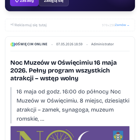
📋 Zasady
Zaloguj się
📢
Reklamuj się tutaj
Zamów →
970×250
OŚWIĘCIM ONLINE
07.05.2026 18:59
Administrator
•
•
Noc Muzeów w Oświęcimiu 16 maja
2026. Pełny program wszystkich
atrakcji – wstęp wolny
16 maja od godz. 16:00 do północy Noc
Muzeów w Oświęcimiu. 8 miejsc, dziesiątki
atrakcji – zamek, synagoga, muzeum
romskie, …