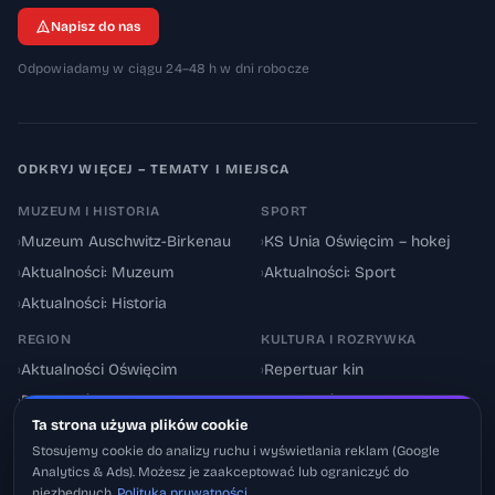
Napisz do nas
Odpowiadamy w ciągu 24–48 h w dni robocze
ODKRYJ WIĘCEJ – TEMATY I MIEJSCA
MUZEUM I HISTORIA
SPORT
›
Muzeum Auschwitz-Birkenau
›
KS Unia Oświęcim – hokej
›
Aktualności: Muzeum
›
Aktualności: Sport
›
Aktualności: Historia
REGION
KULTURA I ROZRYWKA
›
Aktualności Oświęcim
›
Repertuar kin
›
Powiat oświęcimski
›
Aktualności: Kultura
Ta strona używa plików cookie
›
Utrudnienia drogowe
›
Events & Wydarzenia
Stosujemy cookie do analizy ruchu i wyświetlania reklam (Google
Analytics & Ads). Możesz je zaakceptować lub ograniczyć do
niezbędnych.
Polityka prywatności