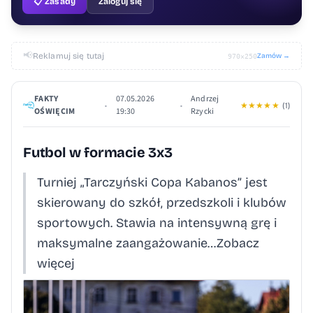
📋 Zasady
Zaloguj się
📢
Reklamuj się tutaj
Zamów →
970×250
FAKTY
07.05.2026
Andrzej
•
•
★
★
★
★
★
(1)
OŚWIĘCIM
19:30
Rzycki
Futbol w formacie 3x3
Turniej „Tarczyński Copa Kabanos” jest
skierowany do szkół, przedszkoli i klubów
sportowych. Stawia na intensywną grę i
maksymalne zaangażowanie…Zobacz
więcej