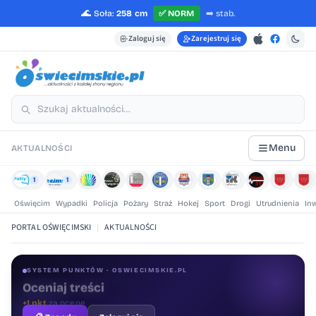
🌊
Soła:
258 cm
✅
NORM
➡️
stab.
Zaloguj się
Zarejestruj się
Menu
AKTUALNOŚCI
1
1
Oświęcim
Wypadki
Policja
Pożary
Straż
Hokej
Sport
Drogi
Utrudnienia
In
PORTAL OŚWIĘCIMSKI
|
AKTUALNOŚCI
SYSTEM PUNKTÓW · OSWIECIMSKIE.PL
Oceniaj treści
+1 pkt
za ocenę