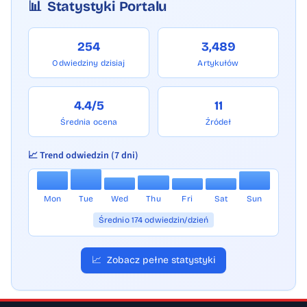
📊
Statystyki Portalu
strzału, co doda grze tempa i wymusi
szybkie decyzje. Mniejsza liczba
254
3,489
zawodników oznacza znacznie więcej
Odwiedziny dzisiaj
Artykułów
kontaktów z piłką, większą
odpowiedzialność każdego gracza
4.4/5
11
i intensywniejsze zaangażowanie w każdej
Średnia ocena
Źródeł
akcji.
📈 Trend odwiedzin (7 dni)
Mon
Tue
Wed
Thu
Fri
Sat
Sun
Średnio 174 odwiedzin/dzień
📈
Zobacz pełne statystyki