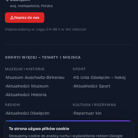
32-600
woj. małopolskie
,
Polska
Napisz do nas
Odpowiadamy w ciągu 24–48 h w dni robocze
ODKRYJ WIĘCEJ – TEMATY I MIEJSCA
MUZEUM I HISTORIA
SPORT
›
Muzeum Auschwitz-Birkenau
›
KS Unia Oświęcim – hokej
›
Aktualności: Muzeum
›
Aktualności: Sport
›
Aktualności: Historia
REGION
KULTURA I ROZRYWKA
›
Aktualności Oświęcim
›
Repertuar kin
›
Powiat oświęcimski
›
Aktualności: Kultura
Ta strona używa plików cookie
›
Utrudnienia drogowe
›
Events & Wydarzenia
Stosujemy cookie do analizy ruchu i wyświetlania reklam (Google