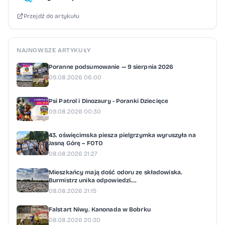
zawodniczki lub zawodnika (odpowiednio
Przejdź do artykułu
z roczników 2017 i 2019). Minimalny czas gry
dla wszystkich uczestników zostanie
zapewniony dzięki obowiązkowym rotacjom.
NAJNOWSZE ARTYKUŁY
W kwalifikacjach wewnętrznych
Poranne podsumowanie — 9 sierpnia 2026
zawodniczki i zawodnicy mogą grać
09.08.2026 06:00
w różnych drużynach, np. szkolnych
Psi Patrol i Dinozaury - Poranki Dziecięce
i klubowych jednocześnie. Natomiast od
09.08.2026 00:30
etapu regionalnego każdy zawodnik musi
być przypisany do konkretnej drużyny.
43. oświęcimska piesza pielgrzymka wyruszyła na
Jasną Górę – FOTO
Turniej to nie tylko sportowa rywalizacja, ale
08.08.2026 21:27
także okazja do rozwoju i pierwszego
Mieszkańcy mają dość odoru ze składowiska.
kontaktu z systemem szkolenia. Podczas
Burmistrz unika odpowiedzi....
08.08.2026 21:15
finałów wojewódzkich i ogólnopolskich
obecni będą skauci PZPN. Wszyscy
Falstart Niwy. Kanonada w Bobrku
08.08.2026 20:30
uczestnicy etapu wojewódzkiego