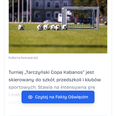
Futbol w formacie 3x3
Turniej „Tarczyński Copa Kabanos” jest
skierowany do szkół, przedszkoli i klubów
sportowych. Stawia na intensywną grę
i maksymalne zaangażowanie każdego
Czytaj na Fakty Oświęcim
uczestnika. „Chcemy, by każde dziecko
miało szansę grać, decydować i rozwijać się