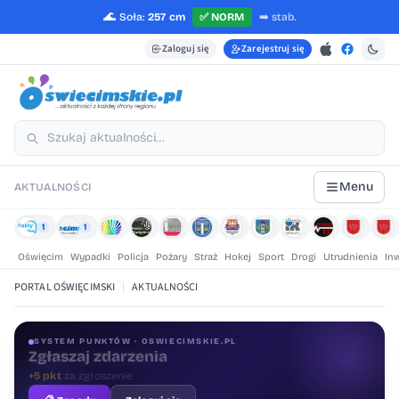
🌊
Soła:
257 cm
✅
NORM
➡️
stab.
Zaloguj się
Zarejestruj się
Menu
AKTUALNOŚCI
1
1
Oświęcim
Wypadki
Policja
Pożary
Straż
Hokej
Sport
Drogi
Utrudnienia
In
PORTAL OŚWIĘCIMSKI
|
AKTUALNOŚCI
SYSTEM PUNKTÓW · OSWIECIMSKIE.PL
Oceniaj treści
+1 pkt
za ocenę