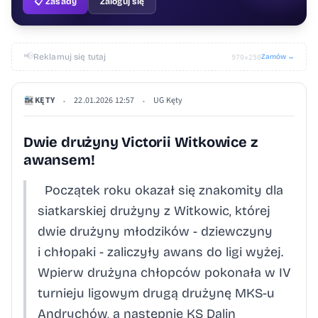
📋 Zasady
Zaloguj się
📢
Reklamuj się tutaj
Zamów →
970×250
KĘTY
22.01.2026 12:57
UG Kęty
•
•
Dwie drużyny Victorii Witkowice z
awansem!
Początek roku okazał się znakomity dla
siatkarskiej drużyny z Witkowic, której
dwie drużyny młodzików - dziewczyny
i chłopaki - zaliczyły awans do ligi wyżej.
Wpierw drużyna chłopców pokonała w IV
turnieju ligowym drugą drużynę MKS-u
Andrychów, a następnie KS Dalin