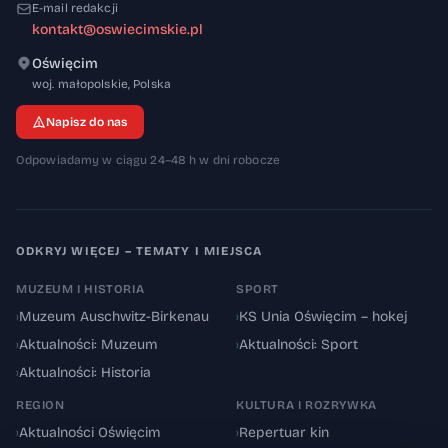
E-mail redakcji
kontakt@oswiecimskie.pl
Oświęcim
32-600
woj. małopolskie
,
Polska
Napisz do nas
Odpowiadamy w ciągu 24–48 h w dni robocze
ODKRYJ WIĘCEJ – TEMATY I MIEJSCA
MUZEUM I HISTORIA
SPORT
›
Muzeum Auschwitz-Birkenau
›
KS Unia Oświęcim – hokej
›
Aktualności: Muzeum
›
Aktualności: Sport
›
Aktualności: Historia
REGION
KULTURA I ROZRYWKA
›
Aktualności Oświęcim
›
Repertuar kin