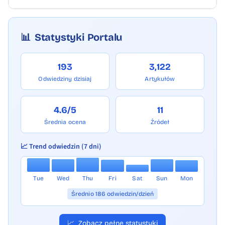
📊
Statystyki Portalu
193
3,122
Odwiedziny dzisiaj
Artykułów
4.6/5
11
Średnia ocena
Źródeł
📈 Trend odwiedzin (7 dni)
Tue
Wed
Thu
Fri
Sat
Sun
Mon
Średnio 186 odwiedzin/dzień
📈
Zobacz pełne statystyki