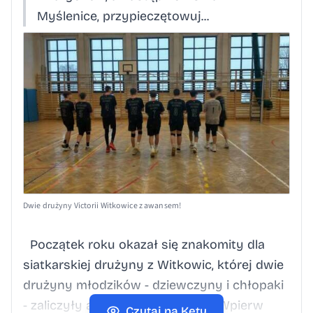
Myślenice, przypieczętowuj...
Dwie drużyny Victorii Witkowice z awansem!
Początek roku okazał się znakomity dla
siatkarskiej drużyny z Witkowic, której dwie
drużyny młodzików - dziewczyny i chłopaki
- zaliczyły awans do ligi wyżej. Wpierw
Czytaj na Kęty