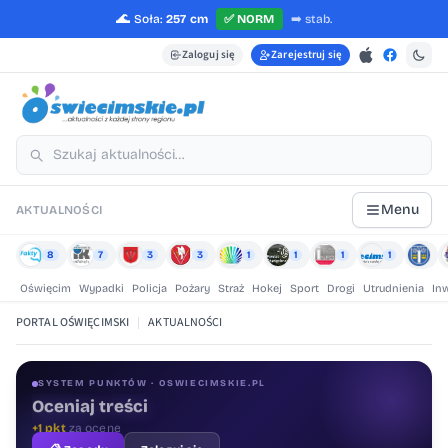
🌊
Soła:
257 cm
✅
NORM
➡️
stab.
Zaloguj się
Zarejestruj się
Menu
AKTUALNOŚCI
8
7
3
3
1
1
1
1
Oświęcim
Wypadki
Policja
Pożary
Straż
Hokej
Sport
Drogi
Utrudnienia
In
PORTAL OŚWIĘCIMSKI
|
AKTUALNOŚCI
SYSTEM PUNKTÓW · OSWIECIMSKIE.PL
Oceniaj treści
+1 pkt
za ocenę