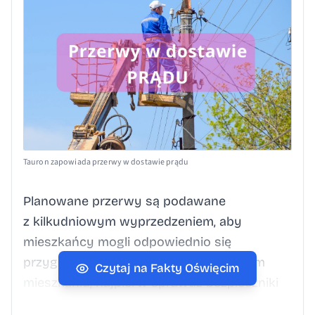
Tauron zapowiada przerwy w dostawie prądu
Planowane przerwy są podawane
z kilkudniowym wyprzedzeniem, aby
mieszkańcy mogli odpowiednio się
przygotować. Jeśli prąd zniknie w Twoim
Czytaj na Fakty Oświęcim
mieszkaniu, najpierw sprawdź bezpieczniki
(korki) oraz upewnij się, czy prąd jest na