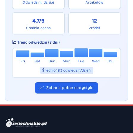
Odwiedziny dzisiaj
Artykułów
4.7/5
12
Średnia ocena
Źródeł
📈 Trend odwiedzin (7 dni)
Fri
Sat
Sun
Mon
Tue
Wed
Thu
Średnio 183 odwiedzin/dzień
📈
Zobacz pełne statystyki