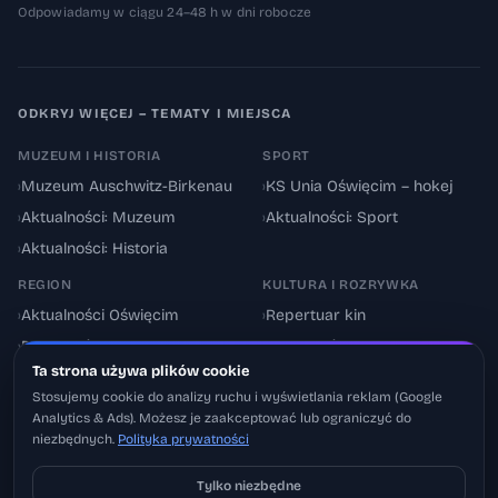
Odpowiadamy w ciągu 24–48 h w dni robocze
ODKRYJ WIĘCEJ – TEMATY I MIEJSCA
MUZEUM I HISTORIA
SPORT
›
Muzeum Auschwitz-Birkenau
›
KS Unia Oświęcim – hokej
›
Aktualności: Muzeum
›
Aktualności: Sport
›
Aktualności: Historia
REGION
KULTURA I ROZRYWKA
›
Aktualności Oświęcim
›
Repertuar kin
›
Powiat oświęcimski
›
Aktualności: Kultura
Ta strona używa plików cookie
›
Utrudnienia drogowe
›
Events & Wydarzenia
Stosujemy cookie do analizy ruchu i wyświetlania reklam (Google
Analytics & Ads). Możesz je zaakceptować lub ograniczyć do
niezbędnych.
Polityka prywatności
Tylko niezbędne
Pobierz na iOS