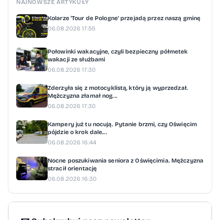
NAJNOWSZE ARTYKUŁY
Kolarze ‘Tour de Pologne’ przejadą przez naszą gminę
06.08.2026 17:55
Połowinki wakacyjne, czyli bezpieczny półmetek
wakacji ze służbami
06.08.2026 17:30
Zderzyła się z motocyklistą, który ją wyprzedzał.
Mężczyzna złamał nog...
06.08.2026 17:30
Kampery już tu nocują. Pytanie brzmi, czy Oświęcim
pójdzie o krok dale...
06.08.2026 16:44
Nocne poszukiwania seniora z Oświęcimia. Mężczyzna
stracił orientację
06.08.2026 16:30