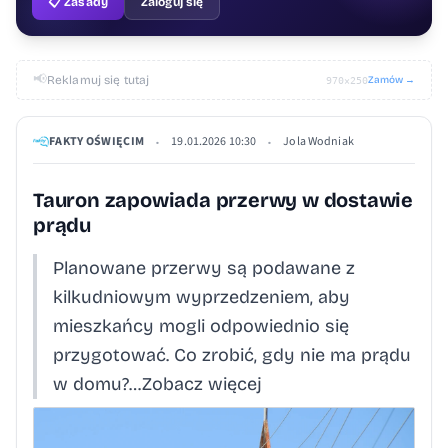
📋 Zasady
Zaloguj się
📢
Reklamuj się tutaj
Zamów →
970×250
FAKTY OŚWIĘCIM
19.01.2026 10:30
Jola Wodniak
•
•
Tauron zapowiada przerwy w dostawie
prądu
Planowane przerwy są podawane z
kilkudniowym wyprzedzeniem, aby
mieszkańcy mogli odpowiednio się
przygotować. Co zrobić, gdy nie ma prądu
w domu?…Zobacz więcej