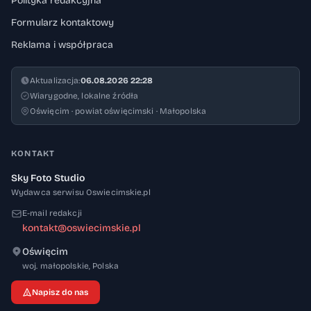
Polityka redakcyjna
Formularz kontaktowy
Reklama i współpraca
Aktualizacja:
06.08.2026 22:28
Wiarygodne, lokalne źródła
Oświęcim · powiat oświęcimski · Małopolska
KONTAKT
Sky Foto Studio
Wydawca serwisu Oswiecimskie.pl
E-mail redakcji
kontakt@oswiecimskie.pl
Oświęcim
32-600
woj. małopolskie
,
Polska
Napisz do nas