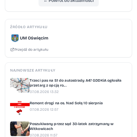
← Powrót do aktualności
ŹRÓDŁO ARTYKUŁU
UM Oświęcim
Przejdź do artykułu
NAJNOWSZE ARTYKUŁY
Trzeci pas na S1 do autostrady A4? GDDKiA ogłosiła
przetarg z opcją ro...
07.08.2026 13:32
Remont drogi na os. Nad Sołą 10 sierpnia
07.08.2026 12:57
Poszukiwany przez sąd 30-latek zatrzymany w
Witkowicach
07.08.2026 11:57