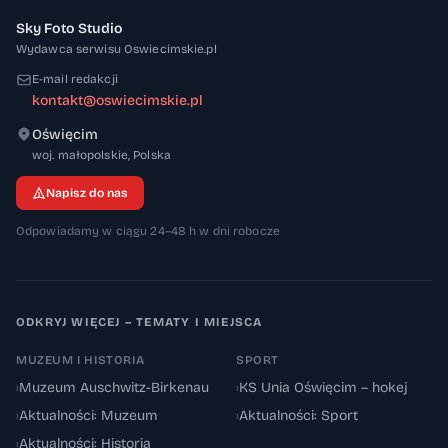
Sky Foto Studio
Wydawca serwisu Oswiecimskie.pl
E-mail redakcji
kontakt@oswiecimskie.pl
Oświęcim
32-600
woj. małopolskie
,
Polska
Napisz do nas
Odpowiadamy w ciągu 24–48 h w dni robocze
ODKRYJ WIĘCEJ – TEMATY I MIEJSCA
MUZEUM I HISTORIA
SPORT
›
Muzeum Auschwitz-Birkenau
›
KS Unia Oświęcim – hokej
›
Aktualności: Muzeum
›
Aktualności: Sport
›
Aktualności: Historia