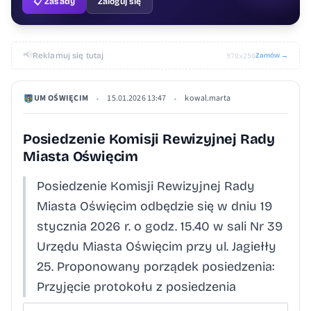
📋 Zasady
Zaloguj się
📢
Reklamuj się tutaj
Zamów →
970×250
UM OŚWIĘCIM
15.01.2026 13:47
kowal.marta
•
•
Posiedzenie Komisji Rewizyjnej Rady
Miasta Oświęcim
Posiedzenie Komisji Rewizyjnej Rady
Miasta Oświęcim odbędzie się w dniu 19
stycznia 2026 r. o godz. 15.40 w sali Nr 39
Urzędu Miasta Oświęcim przy ul. Jagiełły
25. Proponowany porządek posiedzenia:
Przyjęcie protokołu z posiedzenia