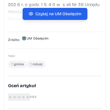
202 6 r. o godz. 1 5. 4 0 w s ali Nr 39 Urzędu
Miasta Oświęcim przy ul. Jagiełły 25 .
Czytaj na UM Oświęcim
Proponowany porządek posiedzenia:
Przyjęcie protokołu z posiedzenia Komisji.
Kontrola postępowania przetargowego –
UM Oświęcim
Rozbiórka zabudowań magazynowych przy
Źródło:
ul. Wyzwolenia w Oświęcimiu. Przyjęcie
sprawozdania z działalności Komisji. Sprawy
TAGI
bieżące i wolne wnioski.
gmina
ratusz
Oceń artykuł
★
★
★
★
★
0.0/5