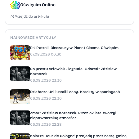
powrotu. Dodatkowo orzeczono zakaz
Oświęcim Online
wjazdu na terytorium państw strefy
Przejdź do artykułu
Schengen na okres jednego roku. Straż
Graniczna przypomina, że cudzoziemcy
przebywający na terytorium Polski są
NAJNOWSZE ARTYKUŁY
zobowiązani do posiadania ważnych
Psi Patrol i Dinozaury w Planet Cinema Oświęcim
dokumentów pobytowych oraz
07.08.2026 00:30
terminowego regulowania swojego statusu
Po prostu człowiek - legenda. Odszedł Zdzisław
prawnego. Naruszenie tych zasad skutkuje
Kozaczek
konsekwencjami administracyjnymi, w tym
06.08.2026 23:30
decyzją o opuszczeniu kraju.
Działacze Unii ustalili ceny. Korekty w sparingach
06.08.2026 22:30
Zmarł Zdzisław Kozaczek. Przez 32 lata tworzył
niepowtarzalną atmosfer...
06.08.2026 22:28
Kolarze ‘Tour de Pologne’ przejadą przez naszą gminę