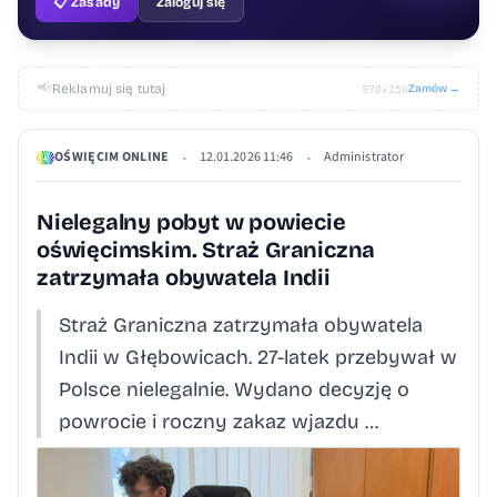
📋 Zasady
Zaloguj się
📢
Reklamuj się tutaj
Zamów →
970×250
OŚWIĘCIM ONLINE
12.01.2026 11:46
Administrator
•
•
Nielegalny pobyt w powiecie
oświęcimskim. Straż Graniczna
zatrzymała obywatela Indii
Straż Graniczna zatrzymała obywatela
Indii w Głębowicach. 27-latek przebywał w
Polsce nielegalnie. Wydano decyzję o
powrocie i roczny zakaz wjazdu …