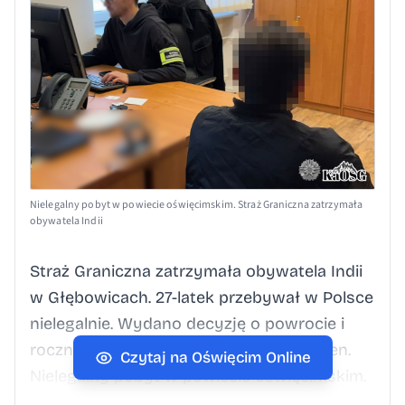
Nielegalny pobyt w powiecie oświęcimskim. Straż Graniczna zatrzymała
obywatela Indii
Straż Graniczna zatrzymała obywatela Indii
w Głębowicach. 27-latek przebywał w Polsce
nielegalnie. Wydano decyzję o powrocie i
roczny zakaz wjazdu do strefy Schengen.
Czytaj na Oświęcim Online
Nielegalny pobyt w powiecie oświęcimskim.
Interwencja Straży Granicznej