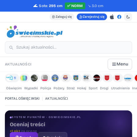
🌊
Soła:
295 cm
✅
NORM
↘️
3.0 cm
Zaloguj się
Zarejestruj się
Menu
AKTUALNOŚCI
1
Oświęcim
Wypadki
Policja
Pożary
Straż
Hokej
Sport
Drogi
Utrudnienia
In
PORTAL OŚWIĘCIMSKI
|
AKTUALNOŚCI
SYSTEM PUNKTÓW · OSWIECIMSKIE.PL
Oceniaj treści
+1 pkt
za ocenę