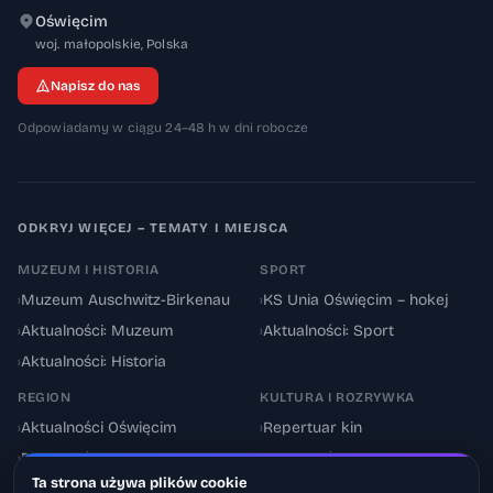
Oświęcim
32-600
woj. małopolskie
,
Polska
Napisz do nas
Odpowiadamy w ciągu 24–48 h w dni robocze
ODKRYJ WIĘCEJ – TEMATY I MIEJSCA
MUZEUM I HISTORIA
SPORT
›
Muzeum Auschwitz-Birkenau
›
KS Unia Oświęcim – hokej
›
Aktualności: Muzeum
›
Aktualności: Sport
›
Aktualności: Historia
REGION
KULTURA I ROZRYWKA
›
Aktualności Oświęcim
›
Repertuar kin
›
Powiat oświęcimski
›
Aktualności: Kultura
Ta strona używa plików cookie
›
Utrudnienia drogowe
›
Events & Wydarzenia