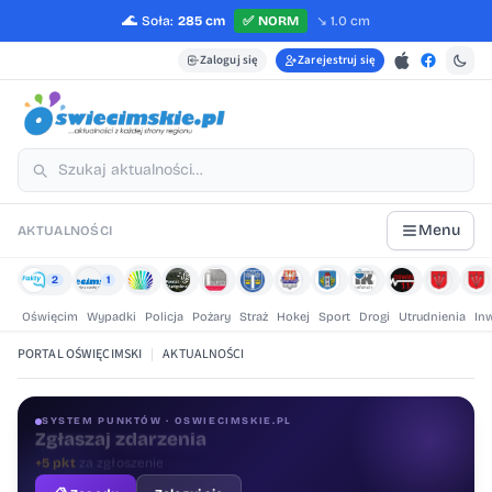
🌊
Soła:
285 cm
✅
NORM
↘️
1.0 cm
Zaloguj się
Zarejestruj się
Menu
AKTUALNOŚCI
2
1
Oświęcim
Wypadki
Policja
Pożary
Straż
Hokej
Sport
Drogi
Utrudnienia
In
PORTAL OŚWIĘCIMSKI
|
AKTUALNOŚCI
SYSTEM PUNKTÓW · OSWIECIMSKIE.PL
Oceniaj treści
+1 pkt
za ocenę