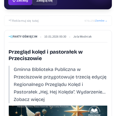
📋 Zasady
Zaloguj się
📢
Reklamuj się tutaj
Zamów →
970×250
FAKTY OŚWIĘCIM
10.01.2026 00:30
Jola Wodniak
•
•
Przegląd kolęd i pastorałek w
Przeciszowie
Gminna Biblioteka Publiczna w
Przeciszowie przygotowuje trzecią edycję
Regionalnego Przeglądu Kolęd i
Pastorałek „Hej, Hej Kolęda”. Wydarzenie…
Zobacz więcej