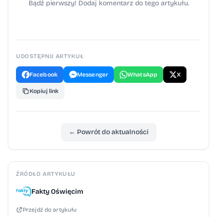
które od lat wspierają inicjatywy promujące
Bądź pierwszy! Dodaj komentarz do tego artykułu.
kulturę ludową. Więcej na temat wydarzenia
na stronie gbprzeciszow.pl
UDOSTĘPNIJ ARTYKUŁ
Facebook
Messenger
WhatsApp
X
Kopiuj link
← Powrót do aktualności
ŹRÓDŁO ARTYKUŁU
Fakty Oświęcim
Przejdź do artykułu