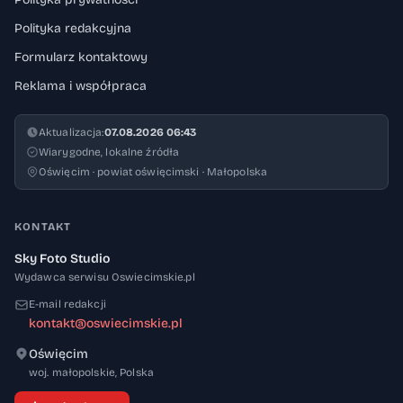
Polityka redakcyjna
Formularz kontaktowy
Reklama i współpraca
Aktualizacja:
07.08.2026 06:43
Wiarygodne, lokalne źródła
Oświęcim · powiat oświęcimski · Małopolska
KONTAKT
Sky Foto Studio
Wydawca serwisu Oswiecimskie.pl
E-mail redakcji
kontakt@oswiecimskie.pl
Oświęcim
32-600
woj. małopolskie
,
Polska