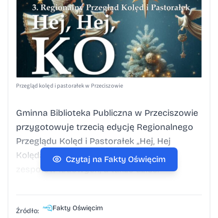
Przegląd kolęd i pastorałek w Przeciszowie
Gminna Biblioteka Publiczna w Przeciszowie
przygotowuje trzecią edycję Regionalnego
Przeglądu Kolęd i Pastorałek „Hej, Hej
Kolęda”. Wydarzenie kierowane jest do
Czytaj na Fakty Oświęcim
zespołów ludowych, a także dzieci
i młodzieży związanej z ośrodkami kultury
i placówkami oświatowymi. Organizatorzy
Fakty Oświęcim
podkreślają, że przegląd łączy pokolenia
Źródło: