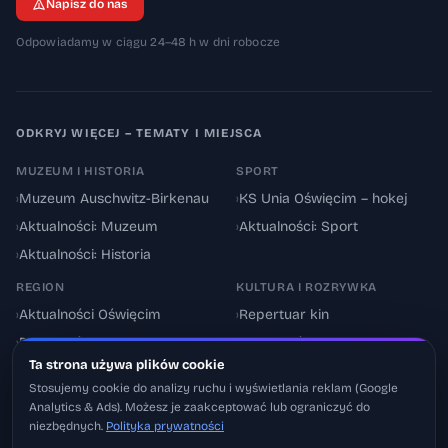
Napisz do nas
Odpowiadamy w ciągu 24–48 h w dni robocze
ODKRYJ WIĘCEJ – TEMATY I MIEJSCA
MUZEUM I HISTORIA
SPORT
›
Muzeum Auschwitz-Birkenau
›
KS Unia Oświęcim – hokej
›
Aktualności: Muzeum
›
Aktualności: Sport
›
Aktualności: Historia
REGION
KULTURA I ROZRYWKA
›
Aktualności Oświęcim
›
Repertuar kin
›
Powiat oświęcimski
›
Aktualności: Kultura
Ta strona używa plików cookie
›
Utrudnienia drogowe
›
Events & Wydarzenia
Stosujemy cookie do analizy ruchu i wyświetlania reklam (Google
Analytics & Ads). Możesz je zaakceptować lub ograniczyć do
niezbędnych.
Polityka prywatności