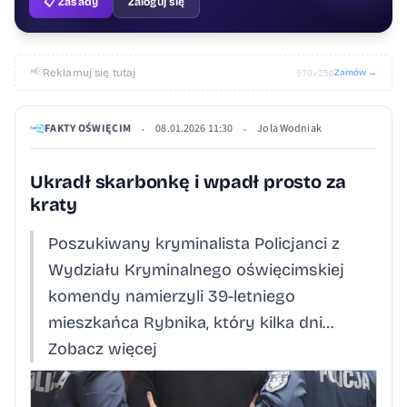
📋 Zasady
Zaloguj się
📢
Reklamuj się tutaj
Zamów →
970×250
FAKTY OŚWIĘCIM
08.01.2026 11:30
Jola Wodniak
•
•
Ukradł skarbonkę i wpadł prosto za
kraty
Poszukiwany kryminalista Policjanci z
Wydziału Kryminalnego oświęcimskiej
komendy namierzyli 39-letniego
mieszkańca Rybnika, który kilka dni…
Zobacz więcej