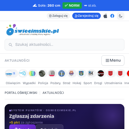
🌊
Soła:
260 cm
✅
NORM
➡️
stab.
Zaloguj się
Zarejestruj się
Menu
AKTUALNOŚCI
1
Oświęcim
Wypadki
Policja
Pożary
Straż
Hokej
Sport
Drogi
Utrudnienia
In
PORTAL OŚWIĘCIMSKI
|
AKTUALNOŚCI
SYSTEM PUNKTÓW · OSWIECIMSKIE.PL
Zgłaszaj zdarzenia
Oceniaj treści
+5 pkt
za zgłoszenie
+1 pkt
za ocenę