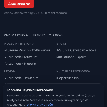
Napisz do nas
Odpowiadamy w ciągu 24–48 h w dni robocze
ODKRYJ WIĘCEJ – TEMATY I MIEJSCA
MUZEUM I HISTORIA
SPORT
›
Muzeum Auschwitz-Birkenau
›
KS Unia Oświęcim – hokej
›
Aktualności: Muzeum
›
Aktualności: Sport
›
Aktualności: Historia
REGION
KULTURA I ROZRYWKA
›
Aktualności Oświęcim
›
Repertuar kin
›
Powiat oświęcimski
›
Aktualności: Kultura
Ta strona używa plików cookie
›
Utrudnienia drogowe
›
Events & Wydarzenia
Stosujemy cookie do analizy ruchu i wyświetlania reklam (Google
Analytics & Ads). Możesz je zaakceptować lub ograniczyć do
niezbędnych.
Polityka prywatności