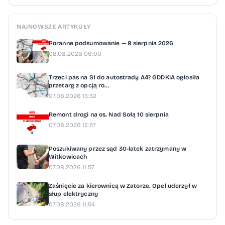
NAJNOWSZE ARTYKUŁY
Poranne podsumowanie — 8 sierpnia 2026
08.08.2026 06:00
Trzeci pas na S1 do autostrady A4? GDDKiA ogłosiła
przetarg z opcją ro...
07.08.2026 13:32
Remont drogi na os. Nad Sołą 10 sierpnia
07.08.2026 12:57
Poszukiwany przez sąd 30-latek zatrzymany w
Witkowicach
07.08.2026 11:57
Zaśnięcie za kierownicą w Zatorze. Opel uderzył w
słup elektryczny
07.08.2026 11:54