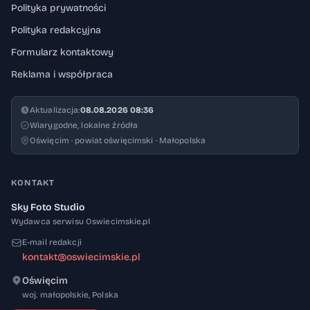
Polityka prywatności
Polityka redakcyjna
Formularz kontaktowy
Reklama i współpraca
Aktualizacja:
08.08.2026 08:36
Wiarygodne, lokalne źródła
Oświęcim · powiat oświęcimski · Małopolska
KONTAKT
Sky Foto Studio
Wydawca serwisu Oswiecimskie.pl
E-mail redakcji
kontakt@oswiecimskie.pl
Oświęcim
32-600
woj. małopolskie
,
Polska