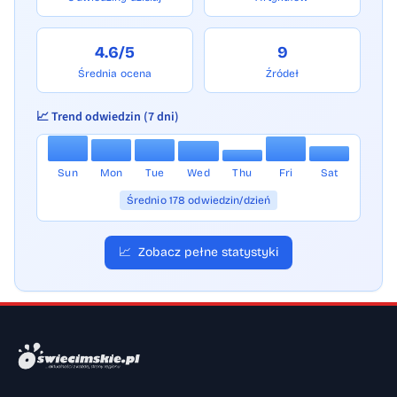
4.6/5
9
Średnia ocena
Źródeł
📈 Trend odwiedzin (7 dni)
Sun
Mon
Tue
Wed
Thu
Fri
Sat
Średnio 178 odwiedzin/dzień
📈
Zobacz pełne statystyki