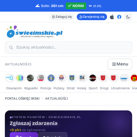
🌊
Soła:
261 cm
✅
NORM
➡️
stab.
Zaloguj się
Zarejestruj się
Menu
AKTUALNOŚCI
Oświęcim
Wypadki
Policja
Pożary
Straż
Hokej
Sport
Drogi
Utrudnienia
In
PORTAL OŚWIĘCIMSKI
|
AKTUALNOŚCI
SYSTEM PUNKTÓW · OSWIECIMSKIE.PL
Zgłaszaj zdarzenia
Oceniaj treści
+5 pkt
za zgłoszenie
+1 pkt
za ocenę