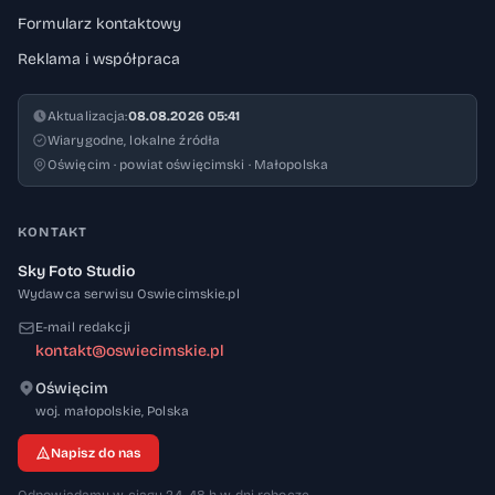
Formularz kontaktowy
Reklama i współpraca
Aktualizacja:
08.08.2026 05:41
Wiarygodne, lokalne źródła
Oświęcim · powiat oświęcimski · Małopolska
KONTAKT
Sky Foto Studio
Wydawca serwisu Oswiecimskie.pl
E-mail redakcji
kontakt@oswiecimskie.pl
Oświęcim
32-600
woj. małopolskie
,
Polska
Napisz do nas