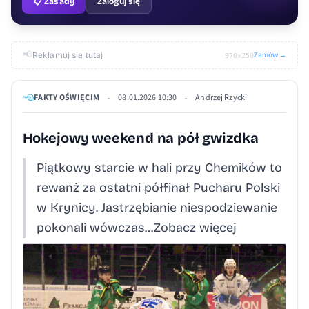
📋 Zasady
Zaloguj się
📢
Reklamuj się tutaj
Zamów →
970×250
FAKTY OŚWIĘCIM
08.01.2026 10:30
Andrzej Rzycki
•
•
Hokejowy weekend na pół gwizdka
Piątkowy starcie w hali przy Chemików to
rewanż za ostatni półfinał Pucharu Polski
w Krynicy. Jastrzębianie niespodziewanie
pokonali wówczas…Zobacz więcej