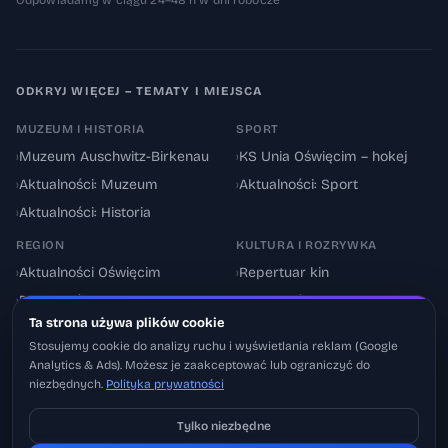
Odpowiadamy w ciągu 24–48 h w dni robocze
ODKRYJ WIĘCEJ – TEMATY I MIEJSCA
MUZEUM I HISTORIA
SPORT
›
Muzeum Auschwitz-Birkenau
›
KS Unia Oświęcim – hokej
›
Aktualności: Muzeum
›
Aktualności: Sport
›
Aktualności: Historia
REGION
KULTURA I ROZRYWKA
›
Aktualności Oświęcim
›
Repertuar kin
›
Powiat oświęcimski
›
Aktualności: Kultura
Ta strona używa plików cookie
›
Utrudnienia drogowe
›
Events & Wydarzenia
Stosujemy cookie do analizy ruchu i wyświetlania reklam (Google
Analytics & Ads). Możesz je zaakceptować lub ograniczyć do
niezbędnych.
Polityka prywatności
Tylko niezbędne
Pobierz na iOS