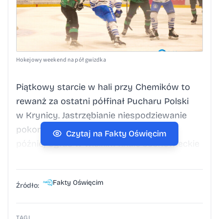
Hokejowy weekend na pół gwizdka
Piątkowy starcie w hali przy Chemików to
rewanż za ostatni półfinał Pucharu Polski
w Krynicy. Jastrzębianie niespodziewanie
pokonali wówczas oświęcimian 2:1, by
Czytaj na Fakty Oświęcim
później ograć w wielkim finale sosnowieckie
Zagłębie 4:1 i zgarnąć drugie co ważności
w polskim hokeju trofeum. W półfinałowym
Fakty Oświęcim
starciu gole dla JKH GKS strzelali Aku Alho
Źródło:
i Fredrik Forsberg. Honorowe trafienie dla
zespołu prowadzonego przez Roberta
TAGI