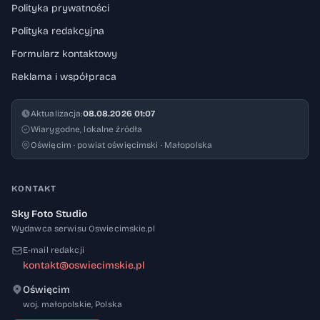
Polityka prywatności
Polityka redakcyjna
Formularz kontaktowy
Reklama i współpraca
Aktualizacja:
08.08.2026 01:07
Wiarygodne, lokalne źródła
Oświęcim · powiat oświęcimski · Małopolska
KONTAKT
Sky Foto Studio
Wydawca serwisu Oswiecimskie.pl
E-mail redakcji
kontakt@oswiecimskie.pl
Oświęcim
32-600
woj. małopolskie
,
Polska