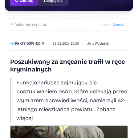
📋 Zasady
Zaloguj się
📢
Reklamuj się tutaj
Zamów →
970×250
FAKTY OŚWIĘCIM
19.12.2025 10:30
Jola Wodniak
•
•
Poszukiwany za znęcanie trafił w ręce
kryminalnych
Funkcjonariusze zajmujący się
poszukiwaniem osób, które uciekają przed
wymiarem sprawiedliwości, namierzyli 42-
letniego mieszkańca powiatu…Zobacz
więcej