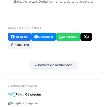
tę informację, dzwoniąc pod numer 112” -
Bądź pierwszy! Dodaj komentarz do tego artykułu.
dodała rzeczniczka KPP.
UDOSTĘPNIJ ARTYKUŁ
Facebook
Messenger
WhatsApp
X
Kopiuj link
← Powrót do aktualności
ŹRÓDŁO ARTYKUŁU
Fakty Oświęcim
Przejdź do artykułu