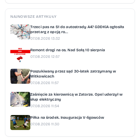
NAJNOWSZE ARTYKUŁY
Trzeci pas na S1 do autostrady A4? GDDKiA ogłosiła
przetarg z opcją ro...
07.08.2026 13:32
Remont drogi na os. Nad Sołą 10 sierpnia
07.08.2026 12:57
Poszukiwany przez sąd 30-latek zatrzymany w
Witkowicach
07.08.2026 11:57
Zaśnięcie za kierownicą w Zatorze. Opel uderzył w
słup elektryczny
07.08.2026 11:54
Piłka na środek. Inauguracja V-ligowców
07.08.2026 11:30