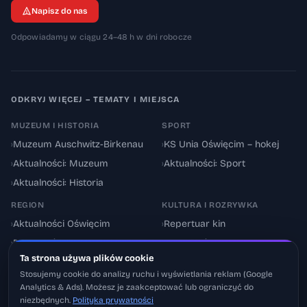
Napisz do nas
Odpowiadamy w ciągu 24–48 h w dni robocze
ODKRYJ WIĘCEJ – TEMATY I MIEJSCA
MUZEUM I HISTORIA
SPORT
›
Muzeum Auschwitz-Birkenau
›
KS Unia Oświęcim – hokej
›
Aktualności: Muzeum
›
Aktualności: Sport
›
Aktualności: Historia
REGION
KULTURA I ROZRYWKA
›
Aktualności Oświęcim
›
Repertuar kin
›
Powiat oświęcimski
›
Aktualności: Kultura
Ta strona używa plików cookie
›
Utrudnienia drogowe
›
Events & Wydarzenia
Stosujemy cookie do analizy ruchu i wyświetlania reklam (Google
Analytics & Ads). Możesz je zaakceptować lub ograniczyć do
niezbędnych.
Polityka prywatności