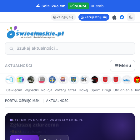
🌊
Soła:
263 cm
✅
NORM
➡️
stab.
Zaloguj się
Zarejestruj się
Menu
AKTUALNOŚCI
Oświęcim
Wypadki
Policja
Pożary
Straż
Hokej
Sport
Drogi
Utrudnienia
In
PORTAL OŚWIĘCIMSKI
|
AKTUALNOŚCI
SYSTEM PUNKTÓW · OSWIECIMSKIE.PL
Oceniaj treści
+1 pkt
za ocenę