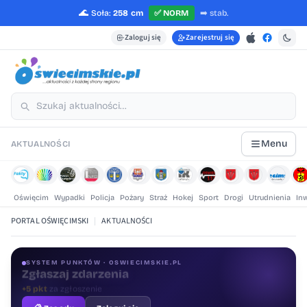
🌊
Soła:
258 cm
✅
NORM
➡️
stab.
Zaloguj się
Zarejestruj się
Menu
AKTUALNOŚCI
Oświęcim
Wypadki
Policja
Pożary
Straż
Hokej
Sport
Drogi
Utrudnienia
In
PORTAL OŚWIĘCIMSKI
|
AKTUALNOŚCI
SYSTEM PUNKTÓW · OSWIECIMSKIE.PL
Oceniaj treści
+1 pkt
za ocenę