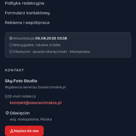
Polityka redakcyjna
Formularz kontaktowy
Reklama i współpraca
Aktualizacja:
06.08.2026 03:38
Wiarygodne, lokalne źródła
Oświęcim · powiat oświęcimski · Małopolska
KONTAKT
Sky Foto Studio
Wydawca serwisu Oswiecimskie.pl
E-mail redakcji
kontakt@oswiecimskie.pl
Oświęcim
32-600
woj. małopolskie
,
Polska
Napisz do nas