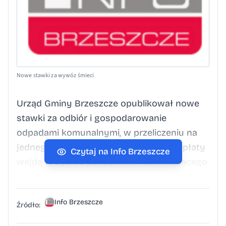
Nowe stawki za wywóz śmieci
Urząd Gminy Brzeszcze opublikował nowe
stawki za odbiór i gospodarowanie
odpadami komunalnymi, w przeliczeniu na
jednego mieszkańca. Znowelizowane opłaty
Czytaj na Info Brzeszcze
wejdą w życie z początkiem nadchodzącego
roku, zaś stosowne powiadomienia do
mieszkańców posesji oraz zarządców
Info Brzeszcze
nieruchomości trafią w najbliższych dniach,
Źródło:
dostarczone przez kurierów Urzędu.