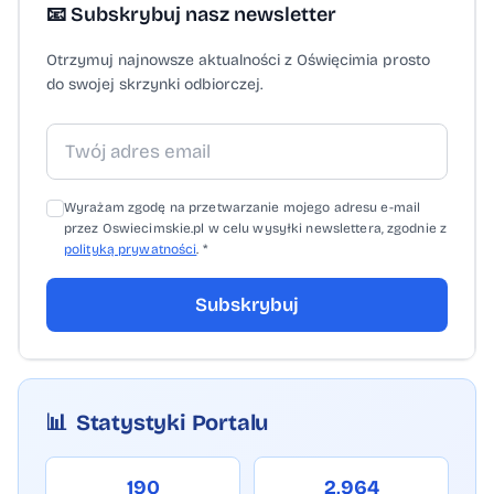
(Paweł Kocur, źr. brzeszcze.pl, fot.
📧 Subskrybuj nasz newsletter
piaseczno.eu)
Otrzymuj najnowsze aktualności z Oświęcimia prosto
do swojej skrzynki odbiorczej.
Wyrażam zgodę na przetwarzanie mojego adresu e-mail
przez Oswiecimskie.pl w celu wysyłki newslettera, zgodnie z
polityką prywatności
. *
Subskrybuj
📊
Statystyki Portalu
190
2,964