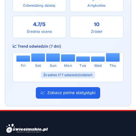
Odwiedziny dzisiaj
Artykułów
4.7/5
10
Średnia ocena
Źródeł
📈 Trend odwiedzin (7 dni)
Fri
Sat
Sun
Mon
Tue
Wed
Thu
Średnio 177 odwiedzin/dzień
📈
Zobacz pełne statystyki