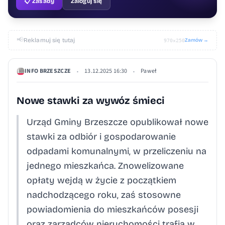
📋 Zasady
Zaloguj się
📢
Reklamuj się tutaj
Zamów →
970×250
INFO BRZESZCZE
13.12.2025 16:30
Paweł
•
•
Nowe stawki za wywóz śmieci
Urząd Gminy Brzeszcze opublikował nowe
stawki za odbiór i gospodarowanie
odpadami komunalnymi, w przeliczeniu na
jednego mieszkańca. Znowelizowane
opłaty wejdą w życie z początkiem
nadchodzącego roku, zaś stosowne
powiadomienia do mieszkańców posesji
oraz zarządców nieruchomości trafią w