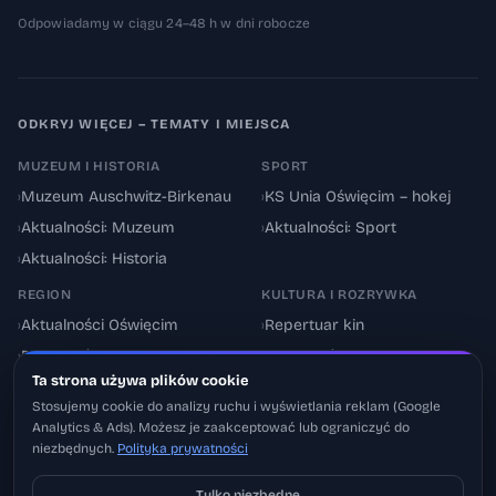
Odpowiadamy w ciągu 24–48 h w dni robocze
ODKRYJ WIĘCEJ – TEMATY I MIEJSCA
MUZEUM I HISTORIA
SPORT
›
Muzeum Auschwitz-Birkenau
›
KS Unia Oświęcim – hokej
›
Aktualności: Muzeum
›
Aktualności: Sport
›
Aktualności: Historia
REGION
KULTURA I ROZRYWKA
›
Aktualności Oświęcim
›
Repertuar kin
›
Powiat oświęcimski
›
Aktualności: Kultura
Ta strona używa plików cookie
›
Utrudnienia drogowe
›
Events & Wydarzenia
Stosujemy cookie do analizy ruchu i wyświetlania reklam (Google
Analytics & Ads). Możesz je zaakceptować lub ograniczyć do
niezbędnych.
Polityka prywatności
Tylko niezbędne