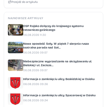
i słowackimi służbami. Omówiono także
Przejdź do artykułu
funkcjonowanie Centrum w Barwinku oraz
możliwości dalszego rozwoju współpracy
NAJNOWSZE ARTYKUŁY
operacyjnej. Współdziałanie realizowane jest
OSP Rajsko dołączy do krajowego systemu
na podstawie umowy między rządem
ratowniczo-gaśniczego
Rzeczypospolitej Polskiej a rządem Republiki
06.08.2026 11:30
Słowackiej z 23 marca 2004 roku,
Nowa opowieść Soły. W piątek 7 sierpnia rusza
regulującej zasady zwalczania
teatralna parada nad Soł...
06.08.2026 09:57
przestępczości oraz współpracy na
terenach przygranicznych. Centrum w
Niebezpieczne wyprzedzanie na skrzyżowaniu ul.
Bielskiej i ul. Zacisze...
Trstenie obsługiwane przez Karpacki Oddział
06.08.2026 09:57
Straży Granicznej funkcjonuje całodobowo,
Informacja o zamknięciu ulicy Beskidzkiej w Osieku
siedem dni w tygodniu, zapewniając
06.08.2026 09:36
nieprzerwaną komunikację pomiędzy
Informacja o zamknięciu ulicy Spacerowej w Osieku
służbami obu państw. Wizyta w Muzeum
06.08.2026 09:34
Auschwitz-Birkenau Zwieńczeniem