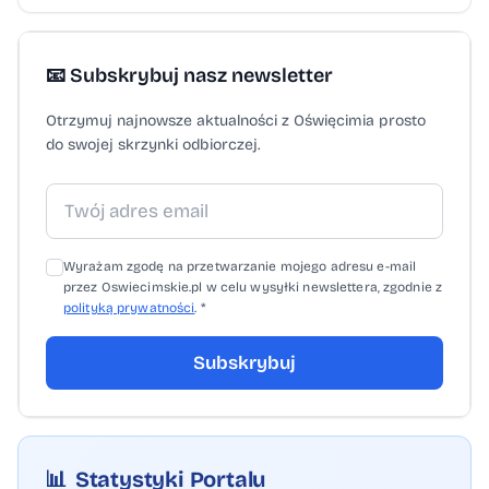
spotkania była wizyta delegacji słowackiej
w Państwowym Muzeum Auschwitz-
📧 Subskrybuj nasz newsletter
Birkenau w Oświęcimiu. Przedstawiciele
strony słowackiej zwiedzili teren byłego
Otrzymuj najnowsze aktualności z Oświęcimia prosto
obozu koncentracyjnego i oddali hołd
do swojej skrzynki odbiorczej.
ofiarom Zagłady. Spotkanie w Oświęcimiu
potwierdziło znaczenie systematycznej i
ścisłej współpracy polsko-słowackiej w
zakresie ochrony granicy oraz reagowania
Wyrażam zgodę na przetwarzanie mojego adresu e-mail
przez Oswiecimskie.pl w celu wysyłki newslettera, zgodnie z
na zagrożenia transgraniczne. Foto: Straż
polityką prywatności
. *
Graniczna Strona główna
Subskrybuj
📊
Statystyki Portalu