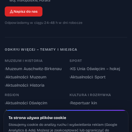
32-600
woj. małopolskie
,
Polska
Napisz do nas
Odpowiadamy w ciągu 24–48 h w dni robocze
ODKRYJ WIĘCEJ – TEMATY I MIEJSCA
MUZEUM I HISTORIA
SPORT
›
Muzeum Auschwitz-Birkenau
›
KS Unia Oświęcim – hokej
›
Aktualności: Muzeum
›
Aktualności: Sport
›
Aktualności: Historia
REGION
KULTURA I ROZRYWKA
›
Aktualności Oświęcim
›
Repertuar kin
›
Powiat oświęcimski
›
Aktualności: Kultura
Ta strona używa plików cookie
›
Utrudnienia drogowe
›
Events & Wydarzenia
Stosujemy cookie do analizy ruchu i wyświetlania reklam (Google
Analytics & Ads). Możesz je zaakceptować lub ograniczyć do