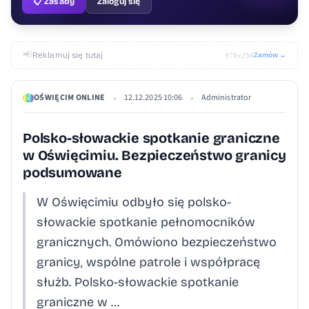
📋 Zasady
Zaloguj się
📢
Reklamuj się tutaj
Zamów →
970×250
OŚWIĘCIM ONLINE
12.12.2025 10:06
Administrator
•
•
Polsko-słowackie spotkanie graniczne
w Oświęcimiu. Bezpieczeństwo granicy
podsumowane
W Oświęcimiu odbyło się polsko-
słowackie spotkanie pełnomocników
granicznych. Omówiono bezpieczeństwo
granicy, wspólne patrole i współpracę
służb. Polsko-słowackie spotkanie
graniczne w …