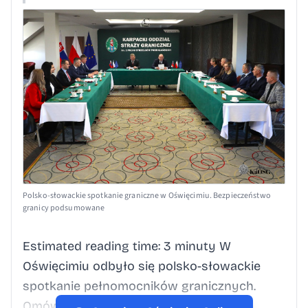
Polsko-słowackie spotkanie graniczne w Oświęcimiu. Bezpieczeństwo
granicy podsumowane
Estimated reading time: 3 minuty W
Oświęcimiu odbyło się polsko-słowackie
spotkanie pełnomocników granicznych.
Omówiono bezpieczeństwo granicy,