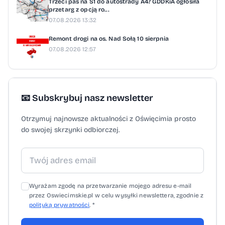
Trzeci pas na S1 do autostrady A4? GDDKiA ogłosiła
regionu Obwodnica Oświęcimia to jedna z
przetarg z opcją ro...
07.08.2026 13:32
najważniejszych drogowych inwestycji w
regionie. Po zakończeniu budowy: znacząco
Remont drogi na os. Nad Sołą 10 sierpnia
07.08.2026 12:57
odciąży centrum miasta z ruchu
tranzytowego, usprawni dojazd do S1 oraz
autostrady A4, poprawi bezpieczeństwo i
płynność ruchu na kluczowych arteriach
📧 Subskrybuj nasz newsletter
powiatu. The post Jutro otwarcie kolejnego
Otrzymuj najnowsze aktualności z Oświęcimia prosto
odcinka obwodnicy Oświęcimia. Kierowcy
do swojej skrzynki odbiorczej.
pojadą nowym mostem na Sole appeared
first on Oświęcim112.pl.
Wyrażam zgodę na przetwarzanie mojego adresu e-mail
przez Oswiecimskie.pl w celu wysyłki newslettera, zgodnie z
polityką prywatności
. *