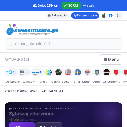
🌊
Soła:
259 cm
✅
NORM
➡️
stab.
Zaloguj się
Zarejestruj się
Menu
AKTUALNOŚCI
1
1
1
Oświęcim
Wypadki
Policja
Pożary
Straż
Hokej
Sport
Drogi
Utrudnienia
In
PORTAL OŚWIĘCIMSKI
|
AKTUALNOŚCI
SYSTEM PUNKTÓW · OSWIECIMSKIE.PL
Oceniaj treści
+1 pkt
za ocenę