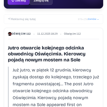
📋 Zasady
Zaloguj się
📢
Reklamuj się tutaj
Zamów →
970×250
OŚWIĘCIM 112
11.12.2025 18:29
Oświęcim 112
•
•
Jutro otwarcie kolejnego odcinka
obwodnicy Oświęcimia. Kierowcy
pojadą nowym mostem na Sole
Już jutro, w piątek 12 grudnia, kierowcy
zyskają dostęp do kolejnego, trzeciego już
fragmentu powstającej… The post Jutro
otwarcie kolejnego odcinka obwodnicy
Oświęcimia. Kierowcy pojadą nowym
mostem na Sole appeared first on