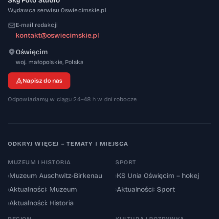
Sky Foto Studio
Wydawca serwisu Oswiecimskie.pl
E-mail redakcji
kontakt@oswiecimskie.pl
Oświęcim
32-600
woj. małopolskie
,
Polska
Napisz do nas
Odpowiadamy w ciągu 24–48 h w dni robocze
ODKRYJ WIĘCEJ – TEMATY I MIEJSCA
MUZEUM I HISTORIA
SPORT
›
Muzeum Auschwitz-Birkenau
›
KS Unia Oświęcim – hokej
›
Aktualności: Muzeum
›
Aktualności: Sport
›
Aktualności: Historia