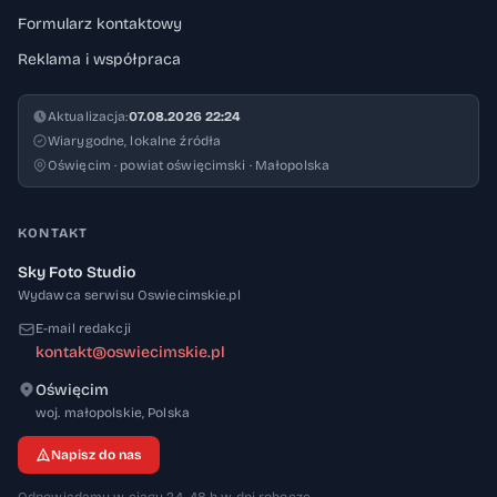
Formularz kontaktowy
Reklama i współpraca
Aktualizacja:
07.08.2026 22:24
Wiarygodne, lokalne źródła
Oświęcim · powiat oświęcimski · Małopolska
KONTAKT
Sky Foto Studio
Wydawca serwisu Oswiecimskie.pl
E-mail redakcji
kontakt@oswiecimskie.pl
Oświęcim
32-600
woj. małopolskie
,
Polska
Napisz do nas