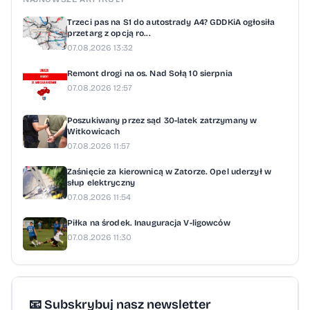
Trzeci pas na S1 do autostrady A4? GDDKiA ogłosiła
przetarg z opcją ro...
07.08.2026 13:32
Remont drogi na os. Nad Sołą 10 sierpnia
07.08.2026 12:57
Poszukiwany przez sąd 30-latek zatrzymany w
Witkowicach
07.08.2026 11:57
Zaśnięcie za kierownicą w Zatorze. Opel uderzył w
słup elektryczny
07.08.2026 11:54
Piłka na środek. Inauguracja V-ligowców
07.08.2026 11:30
📧 Subskrybuj nasz newsletter