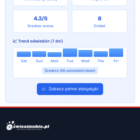
4.3/5
8
Średnia ocena
Źródeł
📈 Trend odwiedzin (7 dni)
Sat
Sun
Mon
Tue
Wed
Thu
Fri
Średnio 155 odwiedzin/dzień
📈
Zobacz pełne statystyki