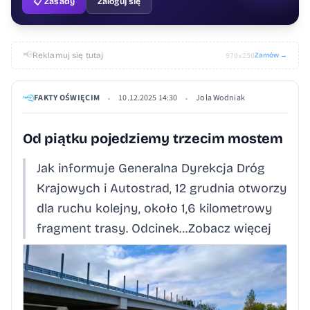
📋 Zasady
Zaloguj się
📢
Reklamuj się tutaj
Zamów →
970×250
FAKTY OŚWIĘCIM
10.12.2025 14:30
Jola Wodniak
•
•
Od piątku pojedziemy trzecim mostem
Jak informuje Generalna Dyrekcja Dróg
Krajowych i Autostrad, 12 grudnia otworzy
dla ruchu kolejny, około 1,6 kilometrowy
fragment trasy. Odcinek…Zobacz więcej