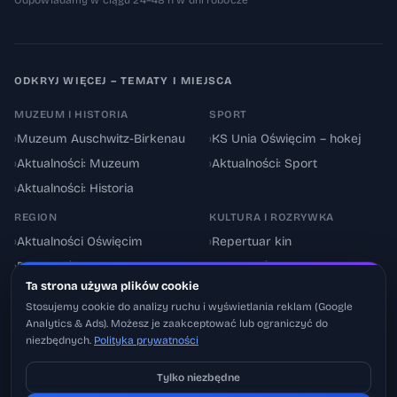
Odpowiadamy w ciągu 24–48 h w dni robocze
ODKRYJ WIĘCEJ – TEMATY I MIEJSCA
MUZEUM I HISTORIA
SPORT
›
Muzeum Auschwitz-Birkenau
›
KS Unia Oświęcim – hokej
›
Aktualności: Muzeum
›
Aktualności: Sport
›
Aktualności: Historia
REGION
KULTURA I ROZRYWKA
›
Aktualności Oświęcim
›
Repertuar kin
›
Powiat oświęcimski
›
Aktualności: Kultura
Ta strona używa plików cookie
›
Utrudnienia drogowe
›
Events & Wydarzenia
Stosujemy cookie do analizy ruchu i wyświetlania reklam (Google
Analytics & Ads). Możesz je zaakceptować lub ograniczyć do
niezbędnych.
Polityka prywatności
Tylko niezbędne
Pobierz na iOS