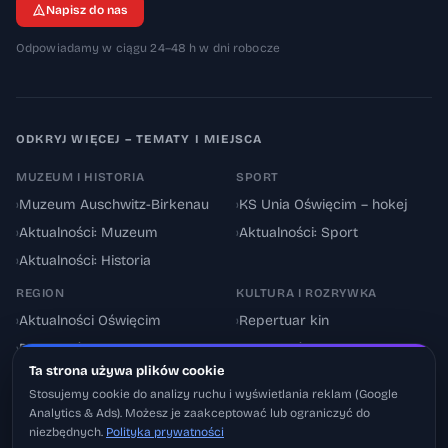
Napisz do nas
Odpowiadamy w ciągu 24–48 h w dni robocze
ODKRYJ WIĘCEJ – TEMATY I MIEJSCA
MUZEUM I HISTORIA
SPORT
›
Muzeum Auschwitz-Birkenau
›
KS Unia Oświęcim – hokej
›
Aktualności: Muzeum
›
Aktualności: Sport
›
Aktualności: Historia
REGION
KULTURA I ROZRYWKA
›
Aktualności Oświęcim
›
Repertuar kin
›
Powiat oświęcimski
›
Aktualności: Kultura
Ta strona używa plików cookie
›
Utrudnienia drogowe
›
Events & Wydarzenia
Stosujemy cookie do analizy ruchu i wyświetlania reklam (Google
Analytics & Ads). Możesz je zaakceptować lub ograniczyć do
niezbędnych.
Polityka prywatności