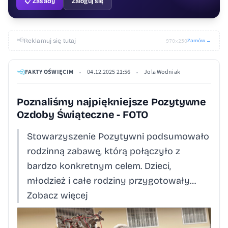
📋 Zasady
Zaloguj się
📢
Reklamuj się tutaj
Zamów →
970×250
FAKTY OŚWIĘCIM
04.12.2025 21:56
Jola Wodniak
•
•
Poznaliśmy najpiękniejsze Pozytywne
Ozdoby Świąteczne - FOTO
Stowarzyszenie Pozytywni podsumowało
rodzinną zabawę, którą połączyło z
bardzo konkretnym celem. Dzieci,
młodzież i całe rodziny przygotowały…
Zobacz więcej