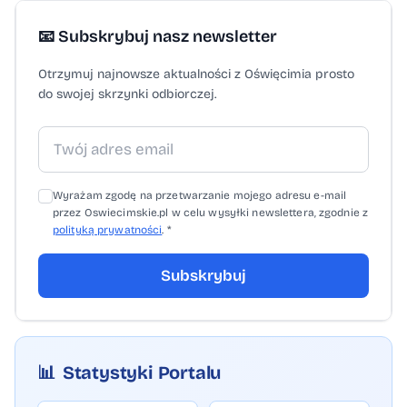
zaangażowanie i kreatywność,
a zwycięzcom gratulują i zapraszają po
📧 Subskrybuj nasz newsletter
odbiór nagród podczas 6. Pozytywnego
Otrzymuj najnowsze aktualności z Oświęcimia prosto
Bazaru Bożonarodzeniowego dla Pawełka.
do swojej skrzynki odbiorczej.
Wyrażam zgodę na przetwarzanie mojego adresu e-mail
przez Oswiecimskie.pl w celu wysyłki newslettera, zgodnie z
polityką prywatności
. *
Subskrybuj
📊
Statystyki Portalu