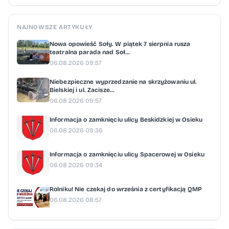
2 miejsce: Lilianna Bies 3 miejsce: Filip
Szczygieł Wyróżnienia Pola Ligęza Matylda
NAJNOWSZE ARTYKUŁY
i Maja Wandor Jadwiga Zięba Lena Jekiełek
Nowa opowieść Soły. W piątek 7 sierpnia rusza
Alusia Ochmańska Janek Kostecki Anna
teatralna parada nad Soł...
06.08.2026 09:57
Trębacz Maja Jurecka 1 miejsce: Grzegorz
Dobosz 2 miejsce: Alan Babiuch 3 miejsce:
Niebezpieczne wyprzedzanie na skrzyżowaniu ul.
Bielskiej i ul. Zacisze...
Adam Kołaczek Wyróżnienia Zuzanna
06.08.2026 09:57
Jekiełek Maciej Tomala Ewa Zemła Zuzanna
Informacja o zamknięciu ulicy Beskidzkiej w Osieku
Matlak Ksawery Drabczyk Martyna
06.08.2026 09:36
Borowczyk 1 miejsce: Pola Ligęza 2 miejsce:
Informacja o zamknięciu ulicy Spacerowej w Osieku
Antoś Stokłosa 3 miejsce: Nel Kruczała
06.08.2026 09:34
Wyróżnienia Nikola Cyper Eryk Luranc
Antoni Jarosz Helenka Cygan Julia Grędzisz
Rolniku! Nie czekaj do września z certyfikacją QMP
06.08.2026 08:57
Iga Kolasa Diana Kramarczyk Pozytywni
dziękują wszystkim uczestnikom za