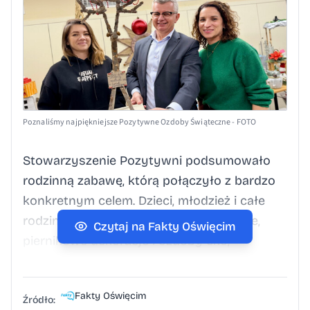
Poznaliśmy najpiękniejsze Pozytywne Ozdoby Świąteczne - FOTO
Stowarzyszenie Pozytywni podsumowało
rodzinną zabawę, którą połączyło z bardzo
konkretnym celem. Dzieci, młodzież i całe
rodziny przygotowały lampiony, wieńce,
Czytaj na Fakty Oświęcim
piernikowe dekoracje i ozdoby eko,
a następnie przekazały je organizatorom 6.
Pozytywnego Bazaru Charytatywnego dla
Fakty Oświęcim
Pawełka Naglika z Osieka. W niedzielę 7
Źródło: