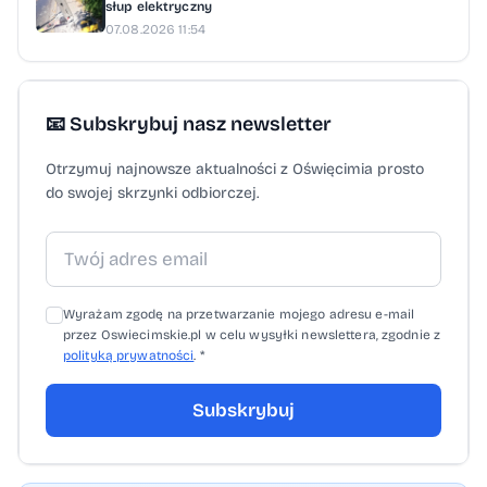
słup elektryczny
Powiatu Oświęcimskiego Marek Tarnowski –
07.08.2026 11:54
Naczelnik Wydziału Promocji UM Oświęcim
Mirosław Ganobis – kolekcjoner i badacz
historii Oświęcimia Dorota Wiewióra –
📧 Subskrybuj nasz newsletter
Przewodnicząca Gminy Wyznaniowej
Otrzymuj najnowsze aktualności z Oświęcimia prosto
Żydowskiej w Bielsku-Białej Dominika
do swojej skrzynki odbiorczej.
Cieślikowska – psycholożka
międzykulturowa, trenerka
antydyskryminacyjna Prof. Michał Bilewicz –
Centrum Badań nad Uprzedzeniami UW
Wyrażam zgodę na przetwarzanie mojego adresu e-mail
Międzynarodowy Dom Spotkań Młodzieży w
przez Oswiecimskie.pl w celu wysyłki newslettera, zgodnie z
polityką prywatności
. *
Oświęcimiu Muzeum POLIN w Warszawie
Państwowe Muzeum Auschwitz-Birkenau
Subskrybuj
Stowarzyszenie Akcja Znaku Pokuty
Pracownia Susuł & Strama Architekci w