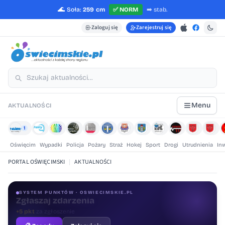
🌊
Soła:
259 cm
✅
NORM
➡️
stab.
Zaloguj się
Zarejestruj się
Menu
AKTUALNOŚCI
1
Oświęcim
Wypadki
Policja
Pożary
Straż
Hokej
Sport
Drogi
Utrudnienia
In
PORTAL OŚWIĘCIMSKI
|
AKTUALNOŚCI
SYSTEM PUNKTÓW · OSWIECIMSKIE.PL
Oceniaj treści
+1 pkt
za ocenę