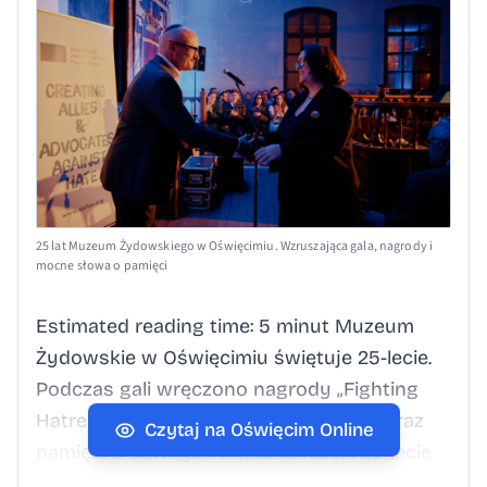
25 lat Muzeum Żydowskiego w Oświęcimiu. Wzruszająca gala, nagrody i
mocne słowa o pamięci
Estimated reading time: 5 minut Muzeum
Żydowskie w Oświęcimiu świętuje 25-lecie.
Podczas gali wręczono nagrody „Fighting
Hatred” i przypomniano o roli dialogu oraz
Czytaj na Oświęcim Online
pamięci o dawnych mieszkańcach. 25-lecie
muzeum w Oświęcimiu – gala pamięci i