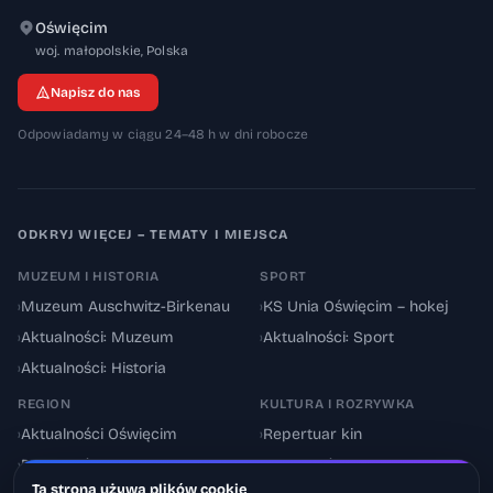
Oświęcim
32-600
woj. małopolskie
,
Polska
Napisz do nas
Odpowiadamy w ciągu 24–48 h w dni robocze
ODKRYJ WIĘCEJ – TEMATY I MIEJSCA
MUZEUM I HISTORIA
SPORT
›
Muzeum Auschwitz-Birkenau
›
KS Unia Oświęcim – hokej
›
Aktualności: Muzeum
›
Aktualności: Sport
›
Aktualności: Historia
REGION
KULTURA I ROZRYWKA
›
Aktualności Oświęcim
›
Repertuar kin
›
Powiat oświęcimski
›
Aktualności: Kultura
Ta strona używa plików cookie