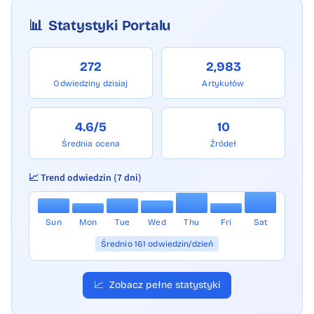
Oświęcimiu Kancelaria Greenberg Traurig
(Warszawa) Organizacja What Matters z
📊
Statystyki Portalu
Dortmundu Podziękowanie dla mieszkańców
i partnerów Muzeum podkreśliło, że jego 25-
272
2,983
letnia działalność nie byłaby możliwa bez
Odwiedziny dzisiaj
Artykułów
wsparcia mieszkańców, wolontariuszy,
partnerów, zaprzyjaźnionych instytucji i
4.6/5
10
firm. „Dziękujemy za 25 lat wspólnego
Średnia ocena
Źródeł
budowania przyszłości opartej na pamięci i
📈 Trend odwiedzin (7 dni)
otwartości” – podsumowali organizatorzy.
Foto: Andrzej Rudiak Strona główna
Sun
Mon
Tue
Wed
Thu
Fri
Sat
Średnio 161 odwiedzin/dzień
📈
Zobacz pełne statystyki