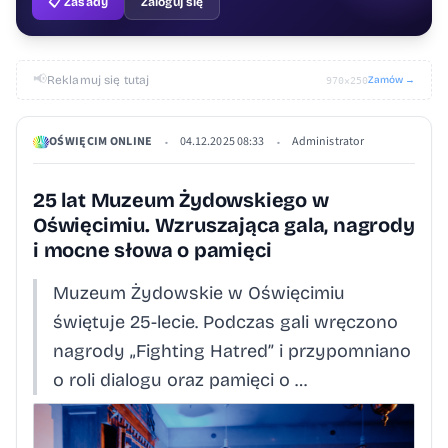
📋 Zasady
Zaloguj się
📢
Reklamuj się tutaj
Zamów →
970×250
OŚWIĘCIM ONLINE
04.12.2025 08:33
Administrator
•
•
25 lat Muzeum Żydowskiego w
Oświęcimiu. Wzruszająca gala, nagrody
i mocne słowa o pamięci
Muzeum Żydowskie w Oświęcimiu
świętuje 25-lecie. Podczas gali wręczono
nagrody „Fighting Hatred” i przypomniano
o roli dialogu oraz pamięci o …