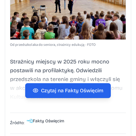
Od przedszkolaka do seniora, strażnicy edukują - FOTO
Strażnicy miejscy w 2025 roku mocno
postawili na profilaktykę. Odwiedzili
przedszkola na terenie gminy i włączyli się
w akcję „Bezpieczny Przedszkolak” w Domu
Czytaj na Fakty Oświęcim
Kultury w Kętach. Z najmłodszymi
rozmawiali o bezpiecznej drodze do szkoły,
zasadach zachowania w budynku i poza nim
Fakty Oświęcim
oraz o tym, jak reagować na kontakt
Źródło:
z osobą obcą. Starsze dzieci i młodzież ze