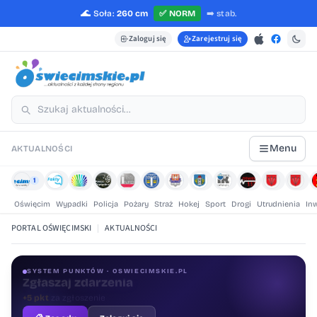
🌊
Soła:
260 cm
✅
NORM
➡️
stab.
Zaloguj się
Zarejestruj się
Menu
AKTUALNOŚCI
1
Oświęcim
Wypadki
Policja
Pożary
Straż
Hokej
Sport
Drogi
Utrudnienia
In
PORTAL OŚWIĘCIMSKI
|
AKTUALNOŚCI
SYSTEM PUNKTÓW · OSWIECIMSKIE.PL
Oceniaj treści
+1 pkt
za ocenę