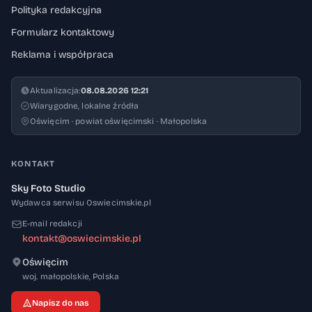
Polityka redakcyjna
Formularz kontaktowy
Reklama i współpraca
Aktualizacja:
08.08.2026 12:21
Wiarygodne, lokalne źródła
Oświęcim · powiat oświęcimski · Małopolska
KONTAKT
Sky Foto Studio
Wydawca serwisu Oswiecimskie.pl
E-mail redakcji
kontakt@oswiecimskie.pl
Oświęcim
32-600
woj. małopolskie
,
Polska
Napisz do nas