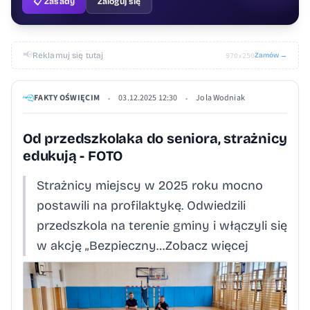
📋 Zasady
Zaloguj się
📢
Reklamuj się tutaj
Zamów →
970×250
FAKTY OŚWIĘCIM
03.12.2025 12:30
Jola Wodniak
•
•
Od przedszkolaka do seniora, strażnicy
edukują - FOTO
Strażnicy miejscy w 2025 roku mocno
postawili na profilaktykę. Odwiedzili
przedszkola na terenie gminy i włączyli się
w akcję „Bezpieczny…Zobacz więcej