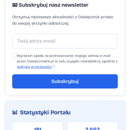
strażnicy z Straży Miejskiej w Kętach.
📧 Subskrybuj nasz newsletter
Łącznie w prelekcjach i spotkaniach wzięło
Otrzymuj najnowsze aktualności z Oświęcimia prosto
udział ponad tysiąc osób. W jednym roku
do swojej skrzynki odbiorczej.
przy jednym stole zasiedli przedszkolaki,
uczniowie, dorośli i seniorzy, a każdy z nich
usłyszał konkretne wskazówki dopasowane
do własnych potrzeb.
Wyrażam zgodę na przetwarzanie mojego adresu e-mail
przez Oswiecimskie.pl w celu wysyłki newslettera, zgodnie z
polityką prywatności
. *
Subskrybuj
📊
Statystyki Portalu
181
2,662