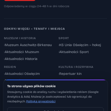
Odpowiadamy w ciągu 24–48 h w dni robocze
ODKRYJ WIĘCEJ – TEMATY I MIEJSCA
MUZEUM I HISTORIA
SPORT
›
Muzeum Auschwitz-Birkenau
›
KS Unia Oświęcim – hokej
›
Aktualności: Muzeum
›
Aktualności: Sport
›
Aktualności: Historia
REGION
KULTURA I ROZRYWKA
›
Aktualności Oświęcim
›
Repertuar kin
›
Powiat oświęcimski
›
Aktualności: Kultura
Ta strona używa plików cookie
›
Utrudnienia drogowe
›
Events & Wydarzenia
Stosujemy cookie do analizy ruchu i wyświetlania reklam (Google
Analytics & Ads). Możesz je zaakceptować lub ograniczyć do
niezbędnych.
Polityka prywatności