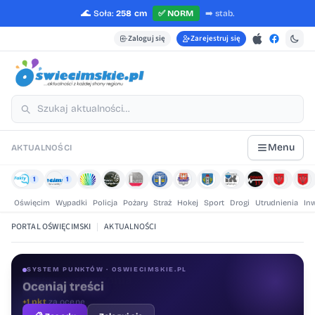
🌊
Soła:
258 cm
✅
NORM
➡️
stab.
Zaloguj się
Zarejestruj się
Menu
AKTUALNOŚCI
1
1
Oświęcim
Wypadki
Policja
Pożary
Straż
Hokej
Sport
Drogi
Utrudnienia
In
PORTAL OŚWIĘCIMSKI
|
AKTUALNOŚCI
SYSTEM PUNKTÓW · OSWIECIMSKIE.PL
Oceniaj treści
+1 pkt
za ocenę