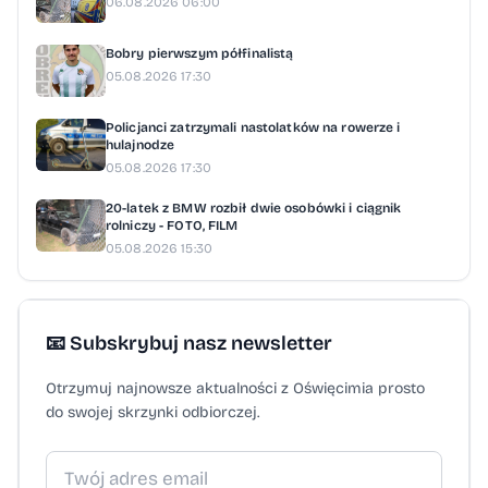
06.08.2026 06:00
Bobry pierwszym półfinalistą
05.08.2026 17:30
Policjanci zatrzymali nastolatków na rowerze i
hulajnodze
05.08.2026 17:30
20-latek z BMW rozbił dwie osobówki i ciągnik
rolniczy - FOTO, FILM
05.08.2026 15:30
📧 Subskrybuj nasz newsletter
Otrzymuj najnowsze aktualności z Oświęcimia prosto
do swojej skrzynki odbiorczej.