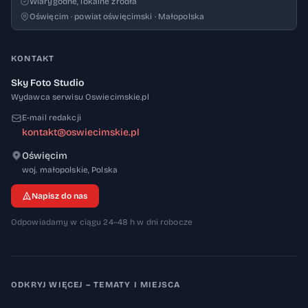
Wiarygodne, lokalne źródła
Oświęcim · powiat oświęcimski · Małopolska
KONTAKT
Sky Foto Studio
Wydawca serwisu Oswiecimskie.pl
E-mail redakcji
kontakt@oswiecimskie.pl
Oświęcim
32-600
woj. małopolskie
,
Polska
Napisz do nas
Odpowiadamy w ciągu 24–48 h w dni robocze
ODKRYJ WIĘCEJ – TEMATY I MIEJSCA