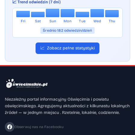
📈 Trend odwiedzin (7 dni)
Fri
Sat
Sun
Mon
Tue
Wed
Thu
Średnio 182 odwiedzin/dzień
📈
Zobacz pełne statystyki
Niezależny portal informacyjny Oświęcimia i powiatu
oświęcimskiego. Agregujemy aktualności z kilkunastu lokalnych
źródeł — w jednym miejscu . Rzetelnie, lokalnie, codziennie.
Obserwuj nas na Facebooku