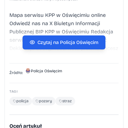
Mapa serwisu KPP w Oświęcimiu online
Odwiedź nas na X Biuletyn Informacji
Publicznej BIP KPP w Oświęcimiu Redakcja
serwisu Kontakt z redakcją Dostępność
Czytaj na Policja Oświęcim
Deklaracja dostępności Nota prawna Chcesz
wykorzystać materiałz serwisu KPP w
Oświęcimiu. Zapoznaj się z zasadami
Policja Oświęcim
Polityka prywatności Inne wersje portalu
Źródło:
wersja tekstowa
TAGI
policja
pozary
straz
Oceń artykuł