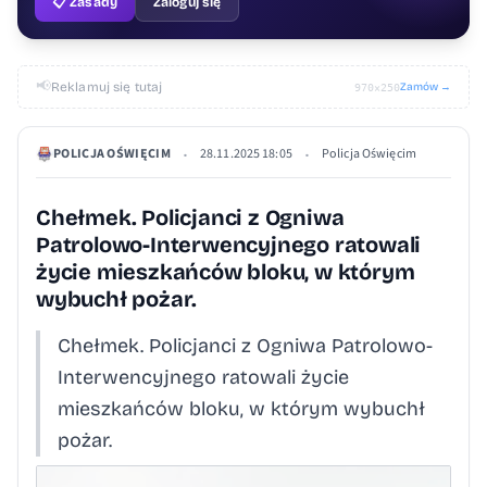
📋 Zasady
Zaloguj się
📢
Reklamuj się tutaj
Zamów →
970×250
POLICJA OŚWIĘCIM
28.11.2025 18:05
Policja Oświęcim
•
•
Chełmek. Policjanci z Ogniwa
Patrolowo-Interwencyjnego ratowali
życie mieszkańców bloku, w którym
wybuchł pożar.
Chełmek. Policjanci z Ogniwa Patrolowo-
Interwencyjnego ratowali życie
mieszkańców bloku, w którym wybuchł
pożar.