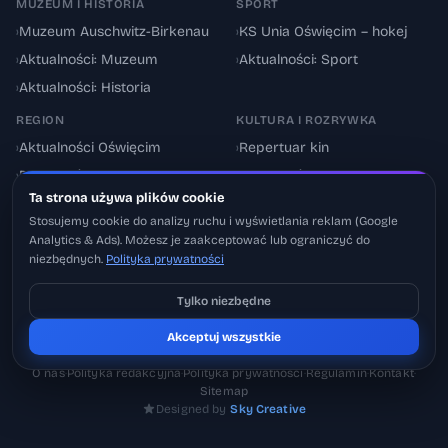
MUZEUM I HISTORIA
SPORT
›
Muzeum Auschwitz-Birkenau
›
KS Unia Oświęcim – hokej
›
Aktualności: Muzeum
›
Aktualności: Sport
›
Aktualności: Historia
REGION
KULTURA I ROZRYWKA
›
Aktualności Oświęcim
›
Repertuar kin
›
Powiat oświęcimski
›
Aktualności: Kultura
Ta strona używa plików cookie
›
Utrudnienia drogowe
›
Events & Wydarzenia
Stosujemy cookie do analizy ruchu i wyświetlania reklam (Google
Analytics & Ads). Możesz je zaakceptować lub ograniczyć do
niezbędnych.
Polityka prywatności
Tylko niezbędne
Pobierz na iOS
© 2026 Oswiecimskie.pl – Portal informacyjny Oświęcimia i powiatu
Akceptuj wszystkie
Może później
oświęcimskiego.
O nas
·
Polityka redakcyjna
·
Polityka prywatności
·
Regulamin
·
Kontakt
·
Sitemap
Designed by
Sky Creative