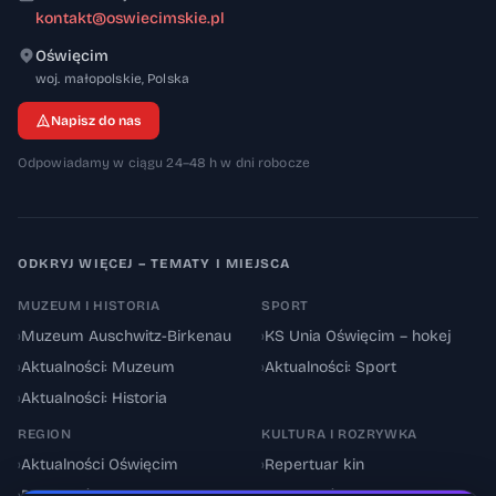
kontakt@oswiecimskie.pl
Oświęcim
32-600
woj. małopolskie
,
Polska
Napisz do nas
Odpowiadamy w ciągu 24–48 h w dni robocze
ODKRYJ WIĘCEJ – TEMATY I MIEJSCA
MUZEUM I HISTORIA
SPORT
›
Muzeum Auschwitz-Birkenau
›
KS Unia Oświęcim – hokej
›
Aktualności: Muzeum
›
Aktualności: Sport
›
Aktualności: Historia
REGION
KULTURA I ROZRYWKA
›
Aktualności Oświęcim
›
Repertuar kin
›
Powiat oświęcimski
›
Aktualności: Kultura