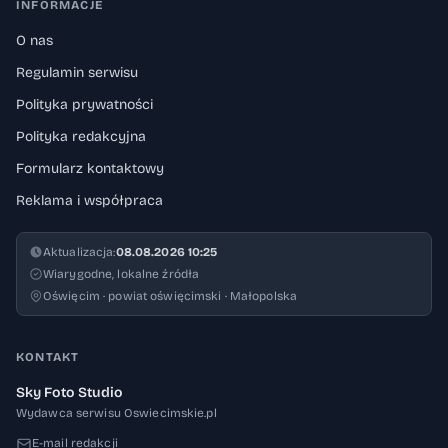
INFORMACJE
wyzwaniach, ale też o ambicjach. A w
O nas
centrum tych rozmów – zarówno
Regulamin serwisu
symbolicznie, jak i praktycznie – znalazły się
kolej, bezpieczeństwo i wizja regionu, który
Polityka prywatności
chce rozwijać się „na dobrych torach”. Foto:
Polityka redakcyjna
UMWM
Formularz kontaktowy
Reklama i współpraca
Aktualizacja:
08.08.2026 10:25
Wiarygodne, lokalne źródła
Oświęcim · powiat oświęcimski · Małopolska
KONTAKT
Sky Foto Studio
Wydawca serwisu Oswiecimskie.pl
E-mail redakcji