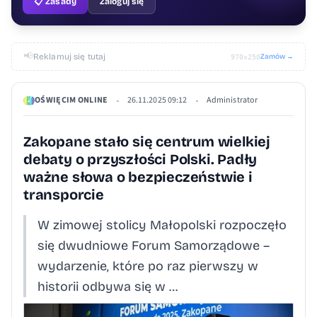
📋 Zasady
Zaloguj się
📢
Reklamuj się tutaj
Zamów →
970×250
OŚWIĘCIM ONLINE
26.11.2025 09:12
Administrator
•
•
Zakopane stało się centrum wielkiej
debaty o przyszłości Polski. Padły
ważne słowa o bezpieczeństwie i
transporcie
W zimowej stolicy Małopolski rozpoczęło
się dwudniowe Forum Samorządowe –
wydarzenie, które po raz pierwszy w
historii odbywa się w …