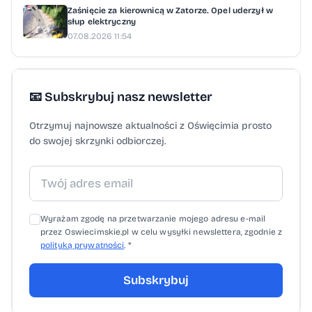
temu wydawał się nieosiągalny. Debata o
Zaśnięcie za kierownicą w Zatorze. Opel uderzył w
słup elektryczny
transporcie nie skupiała się jedynie na
07.08.2026 11:54
chwale liczb, ale też na wyzwaniach: rosnące
potrzeby mieszkańców, kwestie
bezpieczeństwa infrastruktury,
📧 Subskrybuj nasz newsletter
cyberodporność, czy konieczność tworzenia
Otrzymuj najnowsze aktualności z Oświęcimia prosto
stabilnej sieci połączeń, która zapobiegnie
do swojej skrzynki odbiorczej.
wykluczeniu komunikacyjnemu mniejszych
miejscowości. Włoszek zwrócił uwagę, że
kolej to dziś nie tylko środek transportu, ale
element bezpieczeństwa państwa – ważny
Wyrażam zgodę na przetwarzanie mojego adresu e-mail
szczególnie w kontekście wydarzeń za
przez Oswiecimskie.pl w celu wysyłki newslettera, zgodnie z
polityką prywatności
. *
wschodnią granicą. To także zawód
wymagający, pełen odpowiedzialności,
Subskrybuj
wykonywany przez ludzi z pasją. Prezes
Kolei Małopolskich przypomniał o tym,