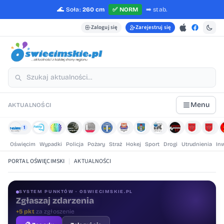
🌊
Soła:
260 cm
✅
NORM
➡️
stab.
Zaloguj się
Zarejestruj się
Menu
AKTUALNOŚCI
1
Oświęcim
Wypadki
Policja
Pożary
Straż
Hokej
Sport
Drogi
Utrudnienia
In
PORTAL OŚWIĘCIMSKI
|
AKTUALNOŚCI
SYSTEM PUNKTÓW · OSWIECIMSKIE.PL
Oceniaj treści
+1 pkt
za ocenę