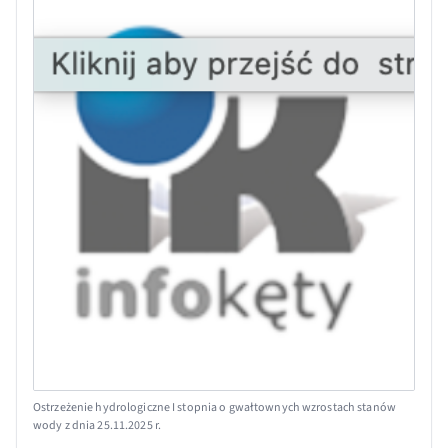
Ostrzeżenie hydrologiczne I stopnia o gwałtownych wzrostach stanów
wody z dnia 25.11.2025 r.