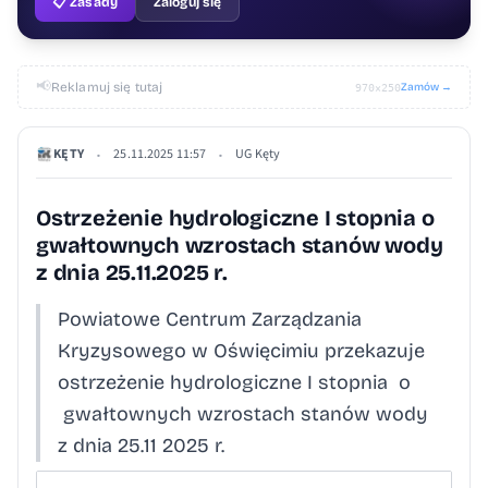
📋 Zasady
Zaloguj się
📢
Reklamuj się tutaj
Zamów →
970×250
KĘTY
25.11.2025 11:57
UG Kęty
•
•
Ostrzeżenie hydrologiczne I stopnia o
gwałtownych wzrostach stanów wody
z dnia 25.11.2025 r.
Powiatowe Centrum Zarządzania
Kryzysowego w Oświęcimiu przekazuje
ostrzeżenie hydrologiczne I stopnia o
gwałtownych wzrostach stanów wody
z dnia 25.11 2025 r.