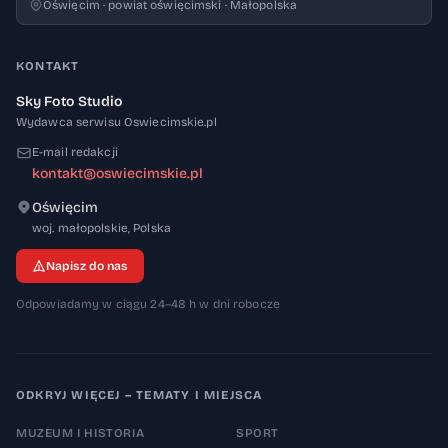
Oświęcim · powiat oświęcimski · Małopolska
KONTAKT
Sky Foto Studio
Wydawca serwisu Oswiecimskie.pl
E-mail redakcji
kontakt@oswiecimskie.pl
Oświęcim
32-600
woj. małopolskie
,
Polska
Napisz do nas
Odpowiadamy w ciągu 24–48 h w dni robocze
ODKRYJ WIĘCEJ – TEMATY I MIEJSCA
MUZEUM I HISTORIA
SPORT