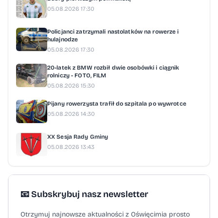
05.08.2026 17:30
Policjanci zatrzymali nastolatków na rowerze i
hulajnodze
05.08.2026 17:30
20-latek z BMW rozbił dwie osobówki i ciągnik
rolniczy - FOTO, FILM
05.08.2026 15:30
Pijany rowerzysta trafił do szpitala po wywrotce
05.08.2026 14:30
XX Sesja Rady Gminy
05.08.2026 13:43
📧 Subskrybuj nasz newsletter
Otrzymuj najnowsze aktualności z Oświęcimia prosto