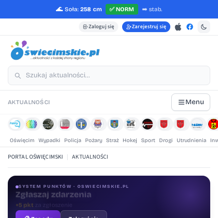
🌊
Soła:
258 cm
✅
NORM
➡️
stab.
Zaloguj się
Zarejestruj się
Menu
AKTUALNOŚCI
Oświęcim
Wypadki
Policja
Pożary
Straż
Hokej
Sport
Drogi
Utrudnienia
In
PORTAL OŚWIĘCIMSKI
|
AKTUALNOŚCI
SYSTEM PUNKTÓW · OSWIECIMSKIE.PL
Oceniaj treści
+1 pkt
za ocenę