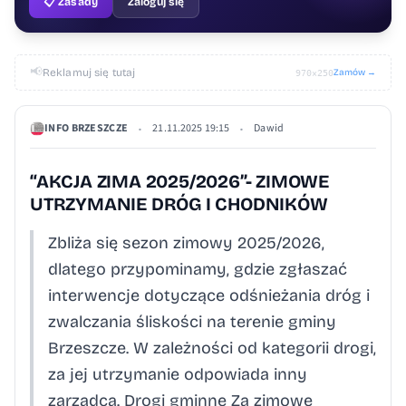
📋 Zasady
Zaloguj się
📢
Reklamuj się tutaj
Zamów →
970×250
INFO BRZESZCZE
21.11.2025 19:15
Dawid
•
•
“AKCJA ZIMA 2025/2026”- ZIMOWE
UTRZYMANIE DRÓG I CHODNIKÓW
Zbliża się sezon zimowy 2025/2026,
dlatego przypominamy, gdzie zgłaszać
interwencje dotyczące odśnieżania dróg i
zwalczania śliskości na terenie gminy
Brzeszcze. W zależności od kategorii drogi,
za jej utrzymanie odpowiada inny
zarządca. Drogi gminne Za zimowe