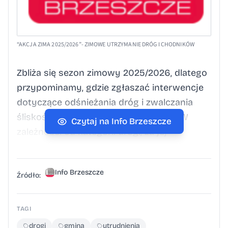
“AKCJA ZIMA 2025/2026”- ZIMOWE UTRZYMANIE DRÓG I CHODNIKÓW
Zbliża się sezon zimowy 2025/2026, dlatego
przypominamy, gdzie zgłaszać interwencje
dotyczące odśnieżania dróg i zwalczania
śliskości na terenie gminy Brzeszcze. W
Czytaj na Info Brzeszcze
zależności od kategorii drogi, za jej
utrzymanie odpowiada inny zarządca. Drogi
gminne Za zimowe utrzymanie dróg
Info Brzeszcze
gminnych odpowiada: Agencja Komunalna
Źródło:
Sp. z o.o.ul. Kościelna 7, Brzeszcze Zgłoszenia
w sprawie odśnieżania i likwidacji śliskości
TAGI
można przekazywać całodobowo pod
drogi
gmina
utrudnienia