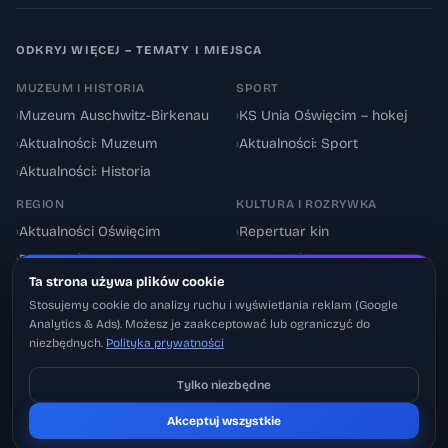
ODKRYJ WIĘCEJ – TEMATY I MIEJSCA
MUZEUM I HISTORIA
SPORT
›
Muzeum Auschwitz-Birkenau
›
KS Unia Oświęcim – hokej
›
Aktualności: Muzeum
›
Aktualności: Sport
›
Aktualności: Historia
REGION
KULTURA I ROZRYWKA
›
Aktualności Oświęcim
›
Repertuar kin
›
Powiat oświęcimski
›
Aktualności: Kultura
Ta strona używa plików cookie
›
Utrudnienia drogowe
›
Events & Wydarzenia
Stosujemy cookie do analizy ruchu i wyświetlania reklam (Google
Analytics & Ads). Możesz je zaakceptować lub ograniczyć do
niezbędnych.
Polityka prywatności
Tylko niezbędne
Pobierz na iOS
© 2026 Oswiecimskie.pl – Portal informacyjny Oświęcimia i powiatu
Akceptuj wszystkie
Może później
oświęcimskiego.