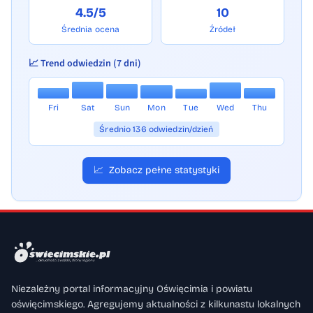
4.5/5
10
Średnia ocena
Źródeł
📈 Trend odwiedzin (7 dni)
Fri
Sat
Sun
Mon
Tue
Wed
Thu
Średnio 136 odwiedzin/dzień
📈
Zobacz pełne statystyki
Niezależny portal informacyjny Oświęcimia i powiatu
oświęcimskiego. Agregujemy aktualności z kilkunastu lokalnych