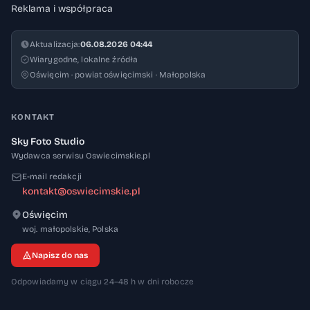
Reklama i współpraca
Aktualizacja:
06.08.2026 04:44
Wiarygodne, lokalne źródła
Oświęcim · powiat oświęcimski · Małopolska
KONTAKT
Sky Foto Studio
Wydawca serwisu Oswiecimskie.pl
E-mail redakcji
kontakt@oswiecimskie.pl
Oświęcim
32-600
woj. małopolskie
,
Polska
Napisz do nas
Odpowiadamy w ciągu 24–48 h w dni robocze