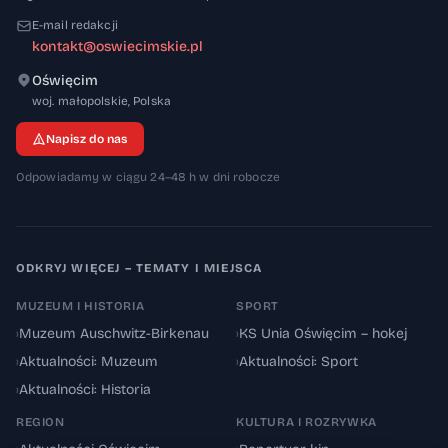
E-mail redakcji
kontakt@oswiecimskie.pl
Oświęcim
32-600
woj. małopolskie
,
Polska
Napisz do nas
Odpowiadamy w ciągu 24–48 h w dni robocze
ODKRYJ WIĘCEJ – TEMATY I MIEJSCA
MUZEUM I HISTORIA
SPORT
›
Muzeum Auschwitz-Birkenau
›
KS Unia Oświęcim – hokej
›
Aktualności: Muzeum
›
Aktualności: Sport
›
Aktualności: Historia
REGION
KULTURA I ROZRYWKA