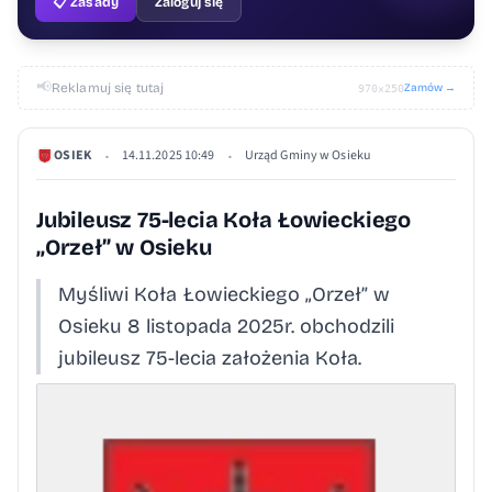
📋 Zasady
Zaloguj się
📢
Reklamuj się tutaj
Zamów →
970×250
OSIEK
14.11.2025 10:49
Urząd Gminy w Osieku
•
•
Jubileusz 75-lecia Koła Łowieckiego
„Orzeł” w Osieku
Myśliwi Koła Łowieckiego „Orzeł” w
Osieku 8 listopada 2025r. obchodzili
jubileusz 75-lecia założenia Koła.