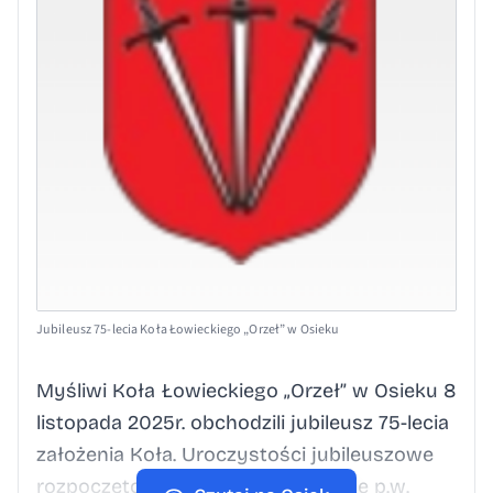
Jubileusz 75-lecia Koła Łowieckiego „Orzeł” w Osieku
Myśliwi Koła Łowieckiego „Orzeł” w Osieku 8
listopada 2025r. obchodzili jubileusz 75-lecia
założenia Koła. Uroczystości jubileuszowe
rozpoczęto Mszą Świętą w kościele p.w.