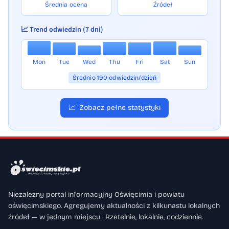
Średnia ocena
Źródeł
📈 Trend odwiedzin (7 dni)
Mon
Tue
Wed
Thu
Fri
Sat
Sun
Średnio 190 odwiedzin/dzień
📈
Zobacz pełne statystyki
Niezależny portal informacyjny Oświęcimia i powiatu
oświęcimskiego. Agregujemy aktualności z kilkunastu lokalnych
źródeł — w jednym miejscu . Rzetelnie, lokalnie, codziennie.