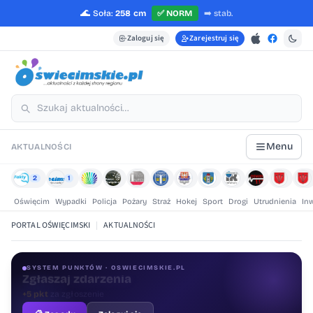
🌊
Soła:
258 cm
✅
NORM
➡️
stab.
Zaloguj się
Zarejestruj się
Menu
AKTUALNOŚCI
2
1
Oświęcim
Wypadki
Policja
Pożary
Straż
Hokej
Sport
Drogi
Utrudnienia
In
PORTAL OŚWIĘCIMSKI
|
AKTUALNOŚCI
SYSTEM PUNKTÓW · OSWIECIMSKIE.PL
Oceniaj treści
+1 pkt
za ocenę