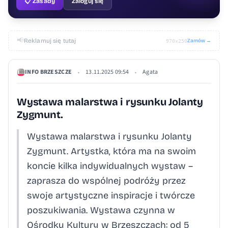
📋 Zasady
Zaloguj się
📢
Reklamuj się tutaj
Zamów →
970×250
INFO BRZESZCZE
13.11.2025 09:54
Agata
•
•
Wystawa malarstwa i rysunku Jolanty
Zygmunt.
Wystawa malarstwa i rysunku Jolanty
Zygmunt. Artystka, która ma na swoim
koncie kilka indywidualnych wystaw –
zaprasza do wspólnej podróży przez
swoje artystyczne inspiracje i twórcze
poszukiwania. Wystawa czynna w
Ośrodku Kultury w Brzeszczach: od 5