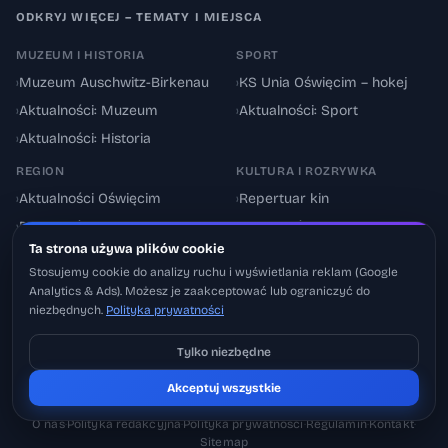
ODKRYJ WIĘCEJ – TEMATY I MIEJSCA
MUZEUM I HISTORIA
SPORT
›
Muzeum Auschwitz-Birkenau
›
KS Unia Oświęcim – hokej
›
Aktualności: Muzeum
›
Aktualności: Sport
›
Aktualności: Historia
REGION
KULTURA I ROZRYWKA
›
Aktualności Oświęcim
›
Repertuar kin
›
Powiat oświęcimski
›
Aktualności: Kultura
Ta strona używa plików cookie
›
Utrudnienia drogowe
›
Events & Wydarzenia
Stosujemy cookie do analizy ruchu i wyświetlania reklam (Google
Analytics & Ads). Możesz je zaakceptować lub ograniczyć do
niezbędnych.
Polityka prywatności
Tylko niezbędne
Pobierz na iOS
© 2026 Oswiecimskie.pl – Portal informacyjny Oświęcimia i powiatu
Akceptuj wszystkie
Może później
oświęcimskiego.
O nas
·
Polityka redakcyjna
·
Polityka prywatności
·
Regulamin
·
Kontakt
·
Sitemap