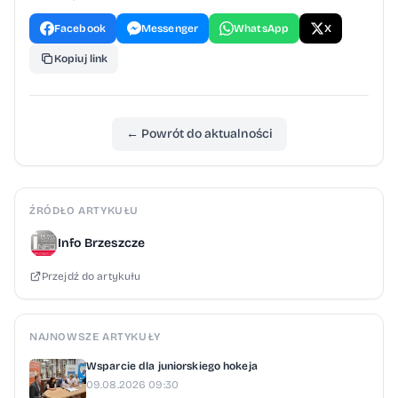
Facebook
Messenger
WhatsApp
X
Kopiuj link
← Powrót do aktualności
ŹRÓDŁO ARTYKUŁU
Info Brzeszcze
Przejdź do artykułu
NAJNOWSZE ARTYKUŁY
Wsparcie dla juniorskiego hokeja
09.08.2026 09:30