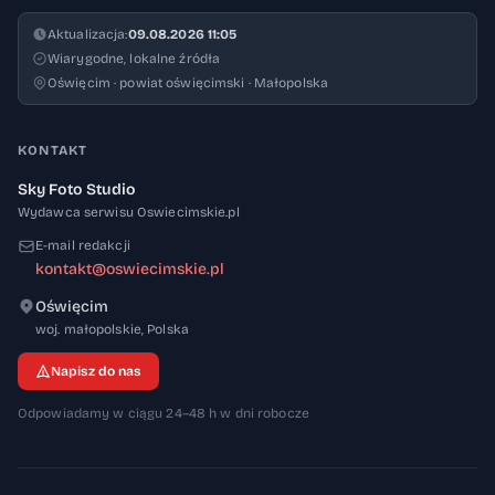
Aktualizacja:
09.08.2026 11:05
Wiarygodne, lokalne źródła
Oświęcim · powiat oświęcimski · Małopolska
KONTAKT
Sky Foto Studio
Wydawca serwisu Oswiecimskie.pl
E-mail redakcji
kontakt@oswiecimskie.pl
Oświęcim
32-600
woj. małopolskie
,
Polska
Napisz do nas
Odpowiadamy w ciągu 24–48 h w dni robocze