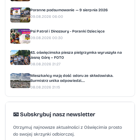
Poranne podsumowanie — 9 sierpnia 2026
09.08.2026 06:00
Psi Patrol i Dinozaury - Poranki Dziecięce
09.08.2026 00:30
43. oświęcimska piesza pielgrzymka wyruszyła na
Jasną Górę – FOTO
08.08.2026 21:27
Mieszkańcy mają dość odoru ze składowiska.
Burmistrz unika odpowiedzi....
08.08.2026 21:15
📧 Subskrybuj nasz newsletter
Otrzymuj najnowsze aktualności z Oświęcimia prosto
do swojej skrzynki odbiorczej.