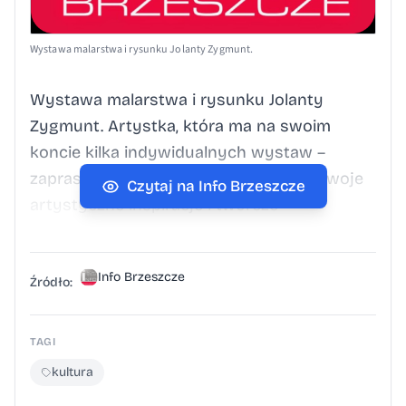
Wystawa malarstwa i rysunku Jolanty Zygmunt.
Wystawa malarstwa i rysunku Jolanty
Zygmunt. Artystka, która ma na swoim
koncie kilka indywidualnych wystaw –
zaprasza do wspólnej podróży przez swoje
Czytaj na Info Brzeszcze
artystyczne inspiracje i twórcze
poszukiwania. Wystawa czynna w Ośrodku
Kultury w Brzeszczach: od 5 grudnia 2025 r
Info Brzeszcze
do 5 stycznia 2026 r. Wernisaż 5 grudnia,
Źródło:
godz. 17.00. Wstęp wolny.
TAGI
kultura