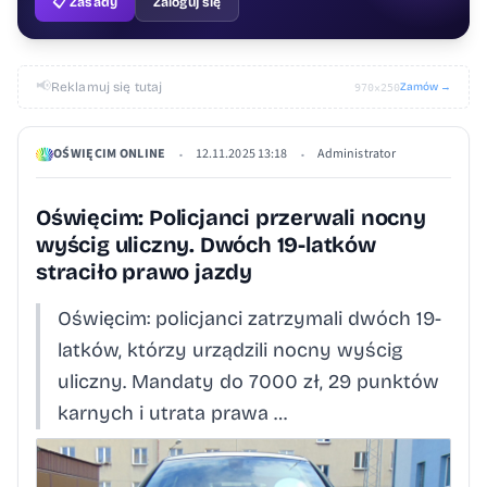
📋 Zasady
Zaloguj się
📢
Reklamuj się tutaj
Zamów →
970×250
OŚWIĘCIM ONLINE
12.11.2025 13:18
Administrator
•
•
Oświęcim: Policjanci przerwali nocny
wyścig uliczny. Dwóch 19-latków
straciło prawo jazdy
Oświęcim: policjanci zatrzymali dwóch 19-
latków, którzy urządzili nocny wyścig
uliczny. Mandaty do 7000 zł, 29 punktów
karnych i utrata prawa …