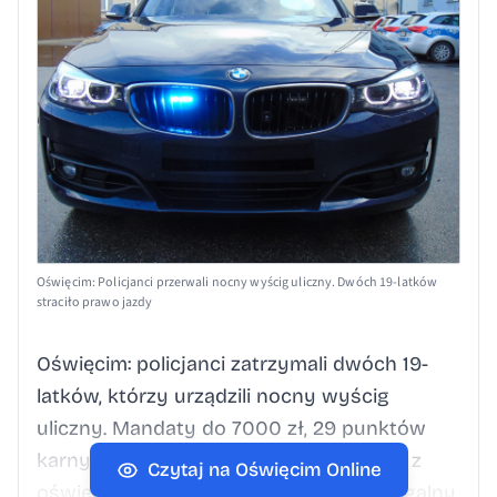
Oświęcim: Policjanci przerwali nocny wyścig uliczny. Dwóch 19-latków
straciło prawo jazdy
Oświęcim: policjanci zatrzymali dwóch 19-
latków, którzy urządzili nocny wyścig
uliczny. Mandaty do 7000 zł, 29 punktów
karnych i utrata prawa jazdy. Policjanci z
Czytaj na Oświęcim Online
oświęcimskiej drogówki przerwali nielegalny