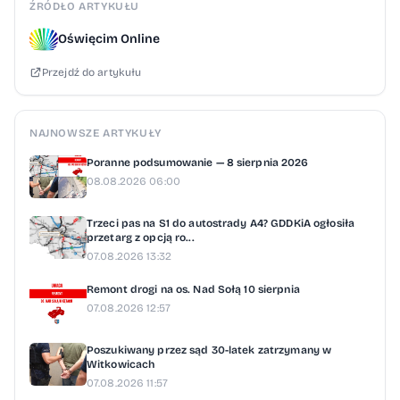
ŹRÓDŁO ARTYKUŁU
ponad 50 km/h, traci prawo jazdy na 3
Oświęcim Online
miesiące. Jeśli w tym czasie ponownie
Przejdź do artykułu
wsiądzie za kierownicę, kara wydłuża się
do 6 miesięcy, a kolejne naruszenie
oznacza utratę uprawnień i konieczność
NAJNOWSZE ARTYKUŁY
ponownego zdania egzaminu.Policja
Poranne podsumowanie — 8 sierpnia 2026
przypomina również, że recydywiści płacą
08.08.2026 06:00
podwójne mandaty.
Trzeci pas na S1 do autostrady A4? GDDKiA ogłosiła
przetarg z opcją ro...
07.08.2026 13:32
Remont drogi na os. Nad Sołą 10 sierpnia
07.08.2026 12:57
Poszukiwany przez sąd 30-latek zatrzymany w
Witkowicach
07.08.2026 11:57