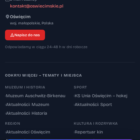
kontakt@oswiecimskie.pl
Oświęcim
32-600
woj. małopolskie
,
Polska
Napisz do nas
Odpowiadamy w ciągu 24–48 h w dni robocze
ODKRYJ WIĘCEJ – TEMATY I MIEJSCA
MUZEUM I HISTORIA
SPORT
›
Muzeum Auschwitz-Birkenau
›
KS Unia Oświęcim – hokej
›
Aktualności: Muzeum
›
Aktualności: Sport
›
Aktualności: Historia
REGION
KULTURA I ROZRYWKA
›
Aktualności Oświęcim
›
Repertuar kin