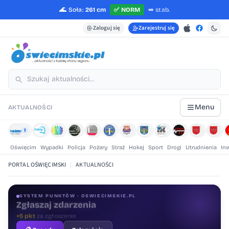
🌊
Soła:
261 cm
✅
NORM
➡️
stab.
Zaloguj się
Zarejestruj się
Menu
AKTUALNOŚCI
1
Oświęcim
Wypadki
Policja
Pożary
Straż
Hokej
Sport
Drogi
Utrudnienia
In
PORTAL OŚWIĘCIMSKI
|
AKTUALNOŚCI
SYSTEM PUNKTÓW · OSWIECIMSKIE.PL
Oceniaj treści
+1 pkt
za ocenę