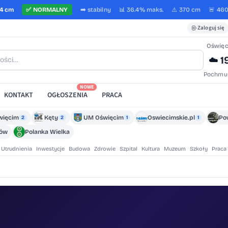
4 cm
✅
NORMALNY
➡️
stabilny
📊 36.4%
maks.
⚠️ 370 cm
🚨 46
Zaloguj się
Oświę
1
☁️
Pochmu
NOWE
KONTAKT
OGŁOSZENIA
PRACA
więcim
Kęty
UM Oświęcim
Oswiecimskie.pl
Po
2
2
1
1
zów
Polanka Wielka
Utrudnienia
Inwestycje
Budowa
Zdrowie
Szpital
Kultura
Muzeum
Szkoły
Praca