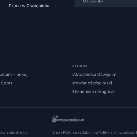
Małopolska
Praca w Oświęcimiu
REGION
ięcim – hokej
›
Aktualności Oświęcim
: Sport
›
Powiat oświęcimski
›
Utrudnienia drogowe
oświęcimskiego.
O nas
·
Polityka redakcyjna
·
Polityka prywatności
·