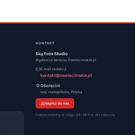
KONTAKT
Sky Foto Studio
Wydawca serwisu Oswiecimskie.pl
E-mail redakcji
kontakt@oswiecimskie.pl
Oświęcim
32-600
woj. małopolskie
,
Polska
Napisz do nas
Odpowiadamy w ciągu 24–48 h w dni robocze
 ·