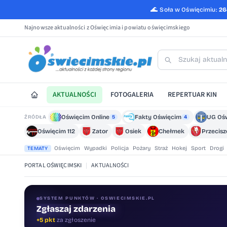
🌊
Soła w Oświęcimiu:
26
Najnowsze aktualności z Oświęcimia i powiatu oświęcimskiego
AKTUALNOŚCI
FOTOGALERIA
REPERTUAR KIN
Oświęcim Online
Fakty Oświęcim
UG Oś
ŹRÓDŁA
5
4
Oświęcim 112
Zator
Osiek
Chełmek
Przecis
Oświęcim
Wypadki
Policja
Pożary
Straż
Hokej
Sport
Drogi
TEMATY
PORTAL OŚWIĘCIMSKI
|
AKTUALNOŚCI
SYSTEM PUNKTÓW · OSWIECIMSKIE.PL
Zgłaszaj zdarzenia
Oceniaj treści
+5 pkt
za zgłoszenie
+1 pkt
za ocenę