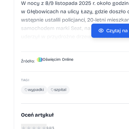
W nocy z 8/9 listopada 2025 r. około godz
w Głębowicach na ulicy Łazy, gdzie doszł
wstępnie ustalili policjanci, 20-letni miesz
samochodem marki Seat, na łuku drogi strac
Czytaj na
uderzył w przydrożne drzewa. Kierowca ora
zostali przewiezieni do szpitala pod opiek
postępowanie, które ma ustalić dokładne okol
Oświęcim Online
na drogach zwolnij i zachowaj ostrożność J
Źródło:
nawierzchnia, mgły i wcześnie zapadający
Policjanci przypominają, że prędkość nal
TAGI
panujących na drodze. Kiedy jezdnia jest śl
wypadki
szpital
wydłuża się nawet kilkukrotnie. Chwila ni
pojazdem. Dlatego funkcjonariusze apelują: 
Oceń artykuł
★
★
★
★
★
0.0/5