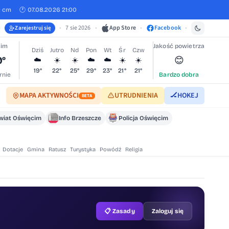
0 cm
🕐 07.08.2026 21:00
•
7 sie 2026
•
App Store
•
Facebook
•
Zarejestruj się
cim
Jakość powietrza
Dziś
Jutro
Nd
Pon
Wt
Śr
Czw
9°
😊
☁️
☀️
☀️
☁️
☁️
☀️
☀️
19°
22°
25°
29°
23°
21°
21°
rnie
Bardzo dobra
MAPA AKTYWNOŚCI
UTRUDNIENIA
🏒
HOKEJ
BETA
wiat Oświęcim
Info Brzeszcze
Policja Oświęcim
Dotacje
Gmina
Ratusz
Turystyka
Powódź
Religia
📋 Zasady
Zaloguj się