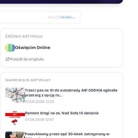
Zamów →
970×250
ŹRÓDŁO ARTYKUŁU
Oświęcim Online
Przejdź do artykułu
NAJNOWSZE ARTYKUŁY
Trzeci pas na S1 do autostrady A4? GDDKiA ogłosiła
przetarg z opcją ro...
07.08.2026 13:32
Remont drogi na os. Nad Sołą 10 sierpnia
07.08.2026 12:57
Poszukiwany przez sąd 30-latek zatrzymany w