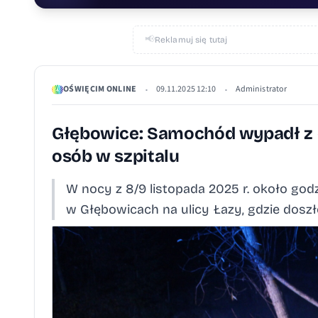
📢
Reklamuj się tutaj
OŚWIĘCIM ONLINE
09.11.2025 12:10
Administrator
•
•
Głębowice: Samochód wypadł z d
osób w szpitalu
W nocy z 8/9 listopada 2025 r. około go
w Głębowicach na ulicy Łazy, gdzie dos