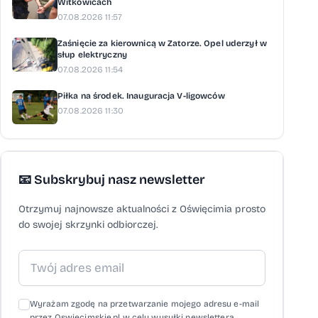
Witkowicach
07.08.2026 11:57
Zaśnięcie za kierownicą w Zatorze. Opel uderzył w
słup elektryczny
07.08.2026 11:54
Piłka na środek. Inauguracja V-ligowców
07.08.2026 11:30
📧 Subskrybuj nasz newsletter
Otrzymuj najnowsze aktualności z Oświęcimia prosto
do swojej skrzynki odbiorczej.
Wyrażam zgodę na przetwarzanie mojego adresu e-mail
przez Oswiecimskie.pl w celu wysyłki newslettera,