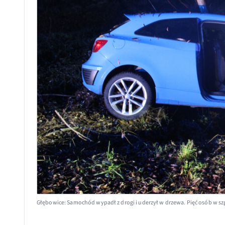
Głębowice: Samochód wypadł z drogi i uderzył w drzewa. Pięć osób w sz