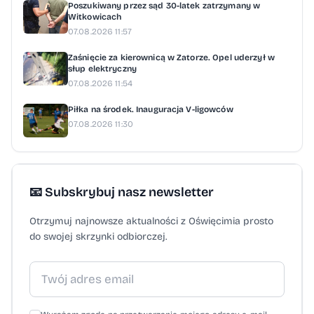
interwencji kryzysowej i powiatowych
Poszukiwany przez sąd 30-latek zatrzymany w
Witkowicach
centrach pomocy rodzinie” – podkreśla asp.
07.08.2026 11:57
szt. Małgorzata Jurecka.
Zaśnięcie za kierownicą w Zatorze. Opel uderzył w
słup elektryczny
07.08.2026 11:54
Piłka na środek. Inauguracja V-ligowców
07.08.2026 11:30
📧 Subskrybuj nasz newsletter
Otrzymuj najnowsze aktualności z Oświęcimia prosto
do swojej skrzynki odbiorczej.