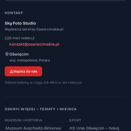
KONTAKT
Sky Foto Studio
Wydawca serwisu Oswiecimskie.pl
E-mail redakcji
kontakt@oswiecimskie.pl
Oświęcim
32-600
woj. małopolskie
,
Polska
Napisz do nas
Odpowiadamy w ciągu 24–48 h w dni robocze
ODKRYJ WIĘCEJ – TEMATY I MIEJSCA
MUZEUM I HISTORIA
SPORT
›
Muzeum Auschwitz-Birkenau
›
KS Unia Oświęcim – hokej