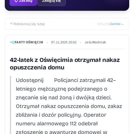
📋 Zasady
Zaloguj się
📢
Reklamuj się tutaj
Zamów →
970×250
FAKTY OŚWIĘCIM
07.11.2025 20:02
Jola Wodniak
•
•
42-latek z Oświęcimia otrzymał nakaz
opuszczenia domu
Udostępnij Policjanci zatrzymali 42–
letniego mężczyznę podejrzanego o
znęcanie się nad żoną i dwójką dzieci.
Otrzymał nakaz opuszczenia domu, zakaz
zbliżania i dozór policyjny. Operator
numeru alarmowego 112 odebrał
zgłoszenie o awanturze domowej w