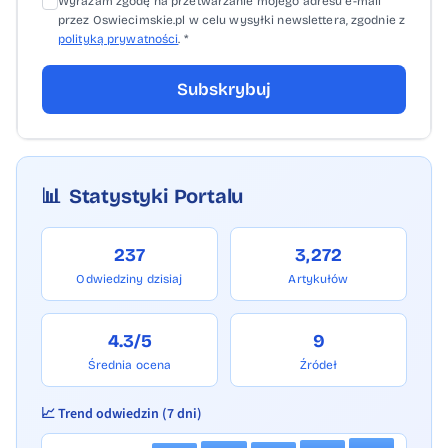
Wyrażam zgodę na przetwarzanie mojego adresu e-mail
przez Oswiecimskie.pl w celu wysyłki newslettera, zgodnie z
polityką prywatności
. *
Subskrybuj
📊
Statystyki Portalu
237
3,272
Odwiedziny dzisiaj
Artykułów
4.3/5
9
Średnia ocena
Źródeł
📈 Trend odwiedzin (7 dni)