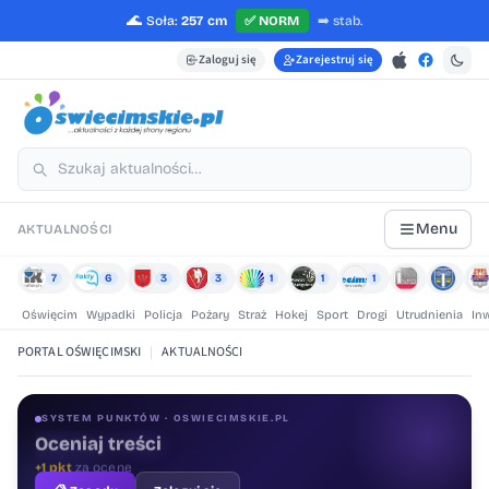
🌊
Soła:
257 cm
✅
NORM
➡️
stab.
Zaloguj się
Zarejestruj się
Menu
AKTUALNOŚCI
7
6
3
3
1
1
1
Oświęcim
Wypadki
Policja
Pożary
Straż
Hokej
Sport
Drogi
Utrudnienia
In
PORTAL OŚWIĘCIMSKI
|
AKTUALNOŚCI
SYSTEM PUNKTÓW · OSWIECIMSKIE.PL
Oceniaj treści
+1 pkt
za ocenę