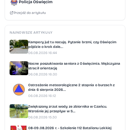
Policja Oświęcim
Przejdź do artykułu
NAJNOWSZE ARTYKUŁY
Kampery już tu nocują. Pytanie brzmi, czy Oświęcim
pójdzie o krok dale...
06.08.2026 16:44
Nocne poszukiwania seniora z Oświęcimia. Mężczyzna
stracił orientację
06.08.2026 16:30
Ostrzeżenie meteorologiczne 2 stopnia o burzach z
dnia 6 sierpnia 2026...
06.08.2026 16:12
Zwiększony zrzut wody ze zbiornika w Czańcu.
Wzrośnie jej przepływ w S...
06.08.2026 15:30
08-09.08.2026 r. - Szkolenie 112 Batalionu Lekkiej