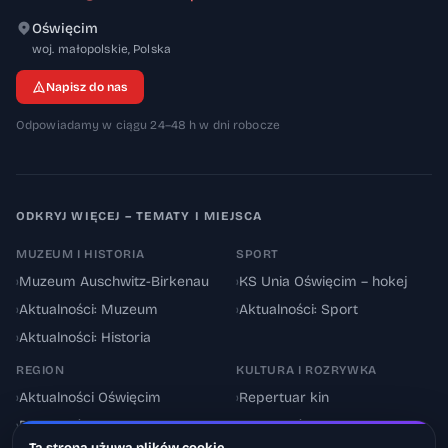
Oświęcim
32-600
woj. małopolskie
,
Polska
Napisz do nas
Odpowiadamy w ciągu 24–48 h w dni robocze
ODKRYJ WIĘCEJ – TEMATY I MIEJSCA
MUZEUM I HISTORIA
SPORT
›
Muzeum Auschwitz-Birkenau
›
KS Unia Oświęcim – hokej
›
Aktualności: Muzeum
›
Aktualności: Sport
›
Aktualności: Historia
REGION
KULTURA I ROZRYWKA
›
Aktualności Oświęcim
›
Repertuar kin
›
Powiat oświęcimski
›
Aktualności: Kultura