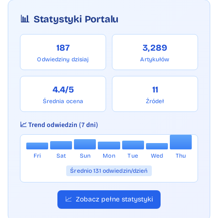
📊
Statystyki Portalu
187
3,289
Odwiedziny dzisiaj
Artykułów
4.4/5
11
Średnia ocena
Źródeł
📈 Trend odwiedzin (7 dni)
Fri
Sat
Sun
Mon
Tue
Wed
Thu
Średnio 131 odwiedzin/dzień
📈
Zobacz pełne statystyki