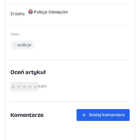
Oświęcimiu. Zapoznaj się z zasadami
Policja Oświęcim
Polityka prywatności Inne wersje portalu
Źródło:
wersja tekstowa
TAGI
policja
Oceń artykuł
★
★
★
★
★
0.0/5
Komentarze
Dodaj komentarz