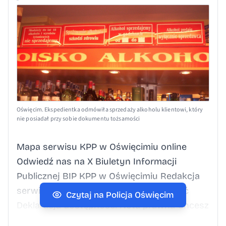
Oświęcim. Ekspedientka odmówiła sprzedaży alkoholu klientowi, który
nie posiadał przy sobie dokumentu tożsamości
Mapa serwisu KPP w Oświęcimiu online
Odwiedź nas na X Biuletyn Informacji
Publicznej BIP KPP w Oświęcimiu Redakcja
serwisu Kontakt z redakcją Dostępność
Czytaj na Policja Oświęcim
Deklaracja dostępności Nota prawna Chcesz
wykorzystać materiałz serwisu KPP w