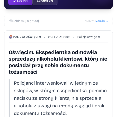
📋 Zasady
Zaloguj się
📢
Reklamuj się tutaj
Zamów →
970×250
POLICJA OŚWIĘCIM
06.11.2025 10:05
Policja Oświęcim
•
•
Oświęcim. Ekspedientka odmówiła
sprzedaży alkoholu klientowi, który nie
posiadał przy sobie dokumentu
tożsamości
Policjanci interweniowali w jednym ze
sklepów, w którym ekspedientka, pomimo
nacisku ze strony klienta, nie sprzedała
alkoholu z uwagi na młody wygląd i brak
dokumentu tożsamości.