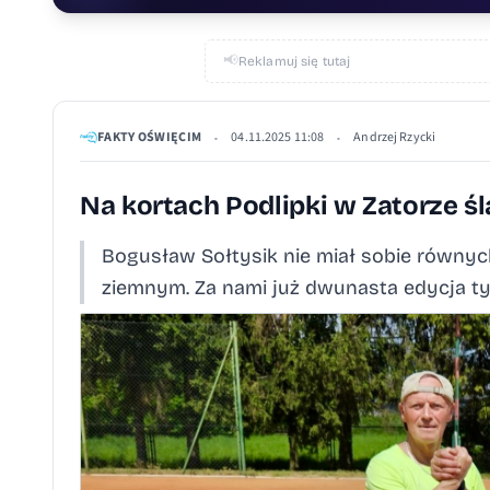
📢
Reklamuj się tutaj
FAKTY OŚWIĘCIM
04.11.2025 11:08
Andrzej Rzycki
•
•
Na kortach Podlipki w Zatorze śl
Bogusław Sołtysik nie miał sobie równych
ziemnym. Za nami już dwunasta edycja t