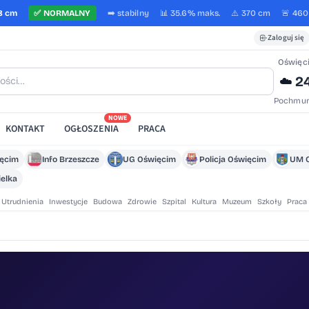
8 cm
✅
NORMALNY
➡️
stabilny
📊 35.6%
maks.
⚠️ 370 cm
🚨 46
Zaloguj się
Oświęc
2
☁️
Pochmur
NOWE
KONTAKT
OGŁOSZENIA
PRACA
ięcim
Info Brzeszcze
UG Oświęcim
Policja Oświęcim
UM 
elka
Utrudnienia
Inwestycje
Budowa
Zdrowie
Szpital
Kultura
Muzeum
Szkoły
Praca