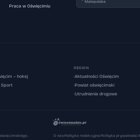
Małopolska
Praca w Oświęcimiu
REGION
ięcim – hokej
›
Aktualności Oświęcim
: Sport
›
Powiat oświęcimski
›
Utrudnienia drogowe
oświęcimskiego.
O nas
·
Polityka redakcyjna
·
Polityka prywatności
·