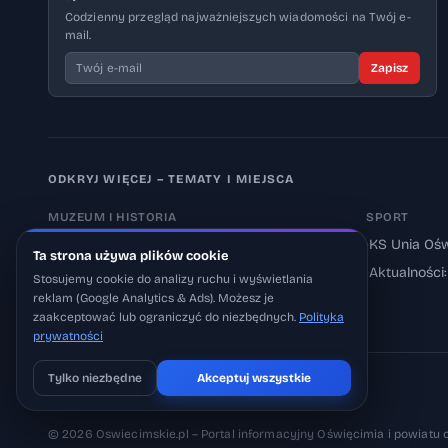
Codzienny przegląd najważniejszych wiadomości na Twój e-
mail.
Zapisz
ODKRYJ WIĘCEJ – TEMATY I MIEJSCA
MUZEUM I HISTORIA
SPORT
›
Muzeum Auschwitz-Birkenau
›
KS Unia Ośw
Ta strona używa plików cookie
›
Aktualności: Muzeum
›
Aktualności
Stosujemy cookie do analizy ruchu i wyświetlania
reklam (Google Analytics & Ads). Możesz je
›
Aktualności: Historia
zaakceptować lub ograniczyć do niezbędnych.
Polityka
prywatności
Tylko niezbędne
Akceptuj wszystkie
Pobierz na iOS
Może później
© 2026 Oswiecimskie.pl – Portal informacyjny Oświęcimia i powiatu 