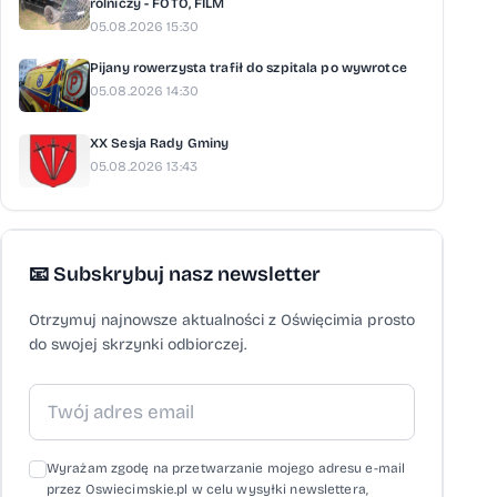
rolniczy - FOTO, FILM
05.08.2026 15:30
Pijany rowerzysta trafił do szpitala po wywrotce
05.08.2026 14:30
XX Sesja Rady Gminy
05.08.2026 13:43
📧 Subskrybuj nasz newsletter
Otrzymuj najnowsze aktualności z Oświęcimia prosto
do swojej skrzynki odbiorczej.
Wyrażam zgodę na przetwarzanie mojego adresu e-mail
przez Oswiecimskie.pl w celu wysyłki newslettera,