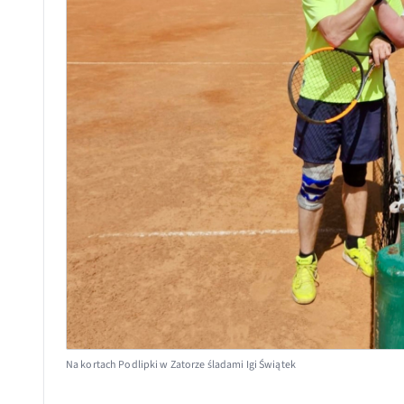
Na kortach Podlipki w Zatorze śladami Igi Świątek