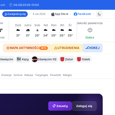
0 cm
🕐 06.08.2026 01:00
•
6 sie 2026
•
App Store
•
Facebook
•
Zarejestruj się
im
Jakość powietrza
Dziś
Jutro
Sob
Nd
Pon
Wt
Śr
4°
🙂
☁️
🌧️
☀️
☁️
☁️
☁️
☁️
31°
21°
25°
24°
29°
29°
29°
nie
Dobra
MAPA AKTYWNOŚCI
UTRUDNIENIA
🏒
HOKEJ
BETA
Oświęcim
Kęty
Oświęcim 112
Zator
Osiek
Dotacje
Gmina
Ratusz
Turystyka
Powódź
Religia
📋 Zasady
Zaloguj się