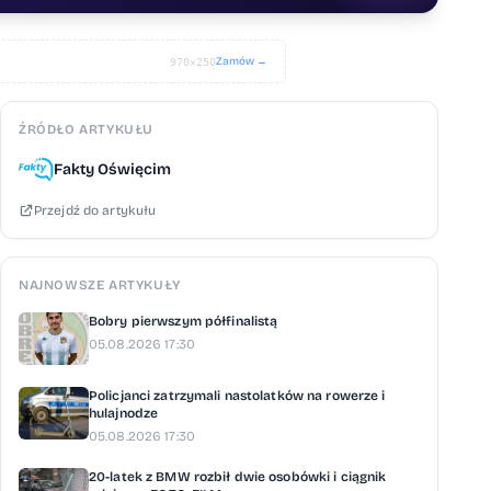
Zamów →
970×250
ŹRÓDŁO ARTYKUŁU
Fakty Oświęcim
Przejdź do artykułu
NAJNOWSZE ARTYKUŁY
Bobry pierwszym półfinalistą
05.08.2026 17:30
Policjanci zatrzymali nastolatków na rowerze i
hulajnodze
05.08.2026 17:30
20-latek z BMW rozbił dwie osobówki i ciągnik