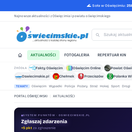
🌊
Soła w Oświęcimiu:
25
Najnowsze aktualności z Oświęcimia i powiatu oświęcimskiego
AKTUALNOŚCI
FOTOGALERIA
REPERTUAR KIN
Fakty Oświęcim
Oświęcim Online
Powiat Ośw
ŹRÓDŁA
Oswiecimskie.pl
Chełmek
Przeciszów
Polanka Wi
Oświęcim
Wypadki
Policja
Pożary
Straż
Hokej
Sport
Drogi
TEMATY
PORTAL OŚWIĘCIMSKI
|
AKTUALNOŚCI
SYSTEM PUNKTÓW · OSWIECIMSKIE.PL
Oceniaj treści
+1 pkt
za ocenę