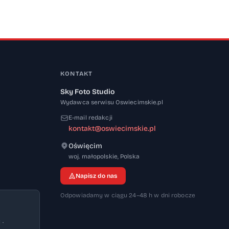
KONTAKT
Sky Foto Studio
Wydawca serwisu Oswiecimskie.pl
E-mail redakcji
kontakt@oswiecimskie.pl
Oświęcim
32-600
woj. małopolskie
,
Polska
Napisz do nas
Odpowiadamy w ciągu 24–48 h w dni robocze
 ·