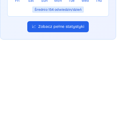
Fri
Sat
Sun
Mon
Tue
Wed
Thu
Średnio 154 odwiedzin/dzień
📈
Zobacz pełne statystyki